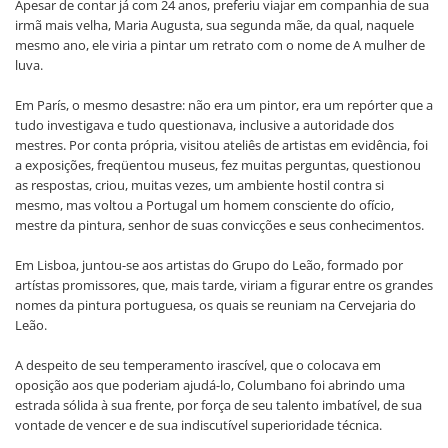
Apesar de contar já com 24 anos, preferiu viajar em companhia de sua
irmã mais velha, Maria Augusta, sua segunda mãe, da qual, naquele
mesmo ano, ele viria a pintar um retrato com o nome de A mulher de
luva.
Em París, o mesmo desastre: não era um pintor, era um repórter que a
tudo investigava e tudo questionava, inclusive a autoridade dos
mestres. Por conta própria, visitou ateliês de artistas em evidência, foi
a exposições, freqüentou museus, fez muitas perguntas, questionou
as respostas, criou, muitas vezes, um ambiente hostil contra si
mesmo, mas voltou a Portugal um homem consciente do ofício,
mestre da pintura, senhor de suas convicções e seus conhecimentos.
Em Lisboa, juntou-se aos artistas do Grupo do Leão, formado por
artístas promissores, que, mais tarde, viriam a figurar entre os grandes
nomes da pintura portuguesa, os quais se reuniam na Cervejaria do
Leão.
A despeito de seu temperamento irascível, que o colocava em
oposição aos que poderiam ajudá-lo, Columbano foi abrindo uma
estrada sólida à sua frente, por força de seu talento imbatível, de sua
vontade de vencer e de sua indiscutível superioridade técnica.