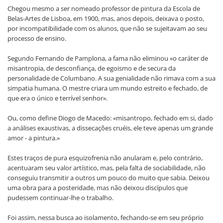
Chegou mesmo a ser nomeado professor de pintura da Escola de
Belas-Artes de Lisboa, em 1900, mas, anos depois, deixava o posto,
por incompatibilidade com os alunos, que não se sujeitavam ao seu
processo de ensino.
Segundo Fernando de Pamplona, a fama não eliminou «o caráter de
misantropia, de desconfiança, de egoismo e de secura da
personalidade de Columbano. A sua genialidade não rimava com a sua
simpatia humana. O mestre criara um mundo estreito e fechado, de
que era o único e terrível senhor».
Ou, como define Diogo de Macedo: «misantropo, fechado em si, dado
a análises exaustivas, a dissecações cruéis, ele teve apenas um grande
amor - a pintura.»
Estes traços de pura esquizofrenia não anularam e, pelo contrário,
acentuaram seu valor artístico, mas, pela falta de sociabilidade, não
conseguiu transmitir a outros um pouco do muito que sabia. Deixou
uma obra para a posteridade, mas não deixou discípulos que
pudessem continuar-lhe o trabalho.
Foi assim, nessa busca ao isolamento, fechando-se em seu próprio