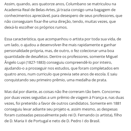
Assim, quando, aos quatorze anos, Columbano se matriculou na
Academia Real de Belas-Artes, já trazia consigo uma bagagem de
conhecimentos apreciável, para desespero de seus professores, que
não conseguiam fixar-lhe uma direção, tendo, muitas vezes, que
deixá-lo escolher os próprios rumos.
Essa característica, que acompanhou o artista por toda sua vida, de
um lado, o ajudou a desenvolver-lhe mais rapidamente e ganhar
personalidade própria, mas, de outro, o fez colecionar uma boa
quantidade de desafetos. Dentre os professores, somente Miguel
Ângelo Lupi (1827-1883) conseguiu compreendê-lo por inteiro,
ajudando-o a prosseguir nos estudos, que foram completados em
quatro anos, num curriculo que previa sete anos de escola. E saiu
conquistando seu primeiro prêmio, uma medalha de prata.
Mas daí por diante, as coisas não lhe correram tão bem. Concorreu
por duas vezes seguidas a um prêmio de viagem à França e, nas duas
vezes, foi preterido a favor de outros candidatos. Somente em 1881
conseguiu levar adiante seu projeto e, assim mesmo, as despesas
foram custeadas pessoalmente pelo rei D. Fernando (o artista), filho
de D. Maria II de Portugal e neto de D. Pedro I do Brasil.