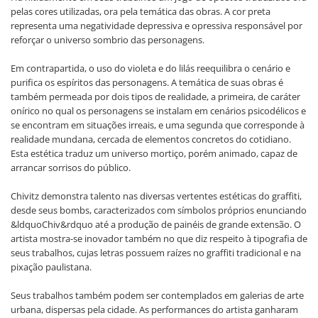
pelas cores utilizadas, ora pela temática das obras. A cor preta
representa uma negatividade depressiva e opressiva responsável por
reforçar o universo sombrio das personagens.
Em contrapartida, o uso do violeta e do lilás reequilibra o cenário e
purifica os espíritos das personagens. A temática de suas obras é
também permeada por dois tipos de realidade, a primeira, de caráter
onírico no qual os personagens se instalam em cenários psicodélicos e
se encontram em situações irreais, e uma segunda que corresponde à
realidade mundana, cercada de elementos concretos do cotidiano.
Esta estética traduz um universo mortiço, porém animado, capaz de
arrancar sorrisos do público.
Chivitz demonstra talento nas diversas vertentes estéticas do graffiti,
desde seus bombs, caracterizados com símbolos próprios enunciando
&ldquoChiv&rdquo até a produção de painéis de grande extensão. O
artista mostra-se inovador também no que diz respeito à tipografia de
seus trabalhos, cujas letras possuem raízes no graffiti tradicional e na
pixação paulistana.
Seus trabalhos também podem ser contemplados em galerias de arte
urbana, dispersas pela cidade. As performances do artista ganharam