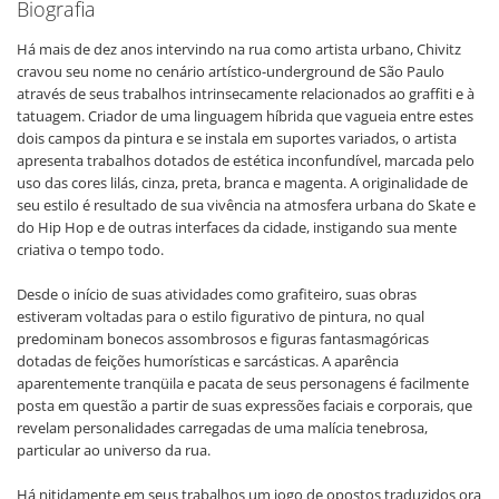
Biografia
Há mais de dez anos intervindo na rua como artista urbano, Chivitz
cravou seu nome no cenário artístico-underground de São Paulo
através de seus trabalhos intrinsecamente relacionados ao graffiti e à
tatuagem. Criador de uma linguagem híbrida que vagueia entre estes
dois campos da pintura e se instala em suportes variados, o artista
apresenta trabalhos dotados de estética inconfundível, marcada pelo
uso das cores lilás, cinza, preta, branca e magenta. A originalidade de
seu estilo é resultado de sua vivência na atmosfera urbana do Skate e
do Hip Hop e de outras interfaces da cidade, instigando sua mente
criativa o tempo todo.
Desde o início de suas atividades como grafiteiro, suas obras
estiveram voltadas para o estilo figurativo de pintura, no qual
predominam bonecos assombrosos e figuras fantasmagóricas
dotadas de feições humorísticas e sarcásticas. A aparência
aparentemente tranqüila e pacata de seus personagens é facilmente
posta em questão a partir de suas expressões faciais e corporais, que
revelam personalidades carregadas de uma malícia tenebrosa,
particular ao universo da rua.
Há nitidamente em seus trabalhos um jogo de opostos traduzidos ora