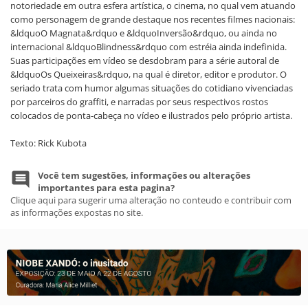
notoriedade em outra esfera artística, o cinema, no qual vem atuando
como personagem de grande destaque nos recentes filmes nacionais:
&ldquoO Magnata&rdquo e &ldquoInversão&rdquo, ou ainda no
internacional &ldquoBlindness&rdquo com estréia ainda indefinida.
Suas participações em vídeo se desdobram para a série autoral de
&ldquoOs Queixeiras&rdquo, na qual é diretor, editor e produtor. O
seriado trata com humor algumas situações do cotidiano vivenciadas
por parceiros do graffiti, e narradas por seus respectivos rostos
colocados de ponta-cabeça no vídeo e ilustrados pelo próprio artista.
Texto: Rick Kubota
Você tem sugestões, informações ou alterações
importantes para esta pagina?
Clique aqui para sugerir uma alteração no conteudo e contribuir com
as informações expostas no site.