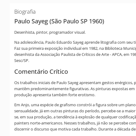
Biografia
Paulo Sayeg (São Paulo SP 1960)
Desenhista, pintor, programador visual.
Na adolescência, Paulo Eduardo Sayeg aprende litografia com seu tio,
Faz sua primeira exposição individual em 1982, na Biblioteca Muni
desenhista da Associação Paulista de Críticos de Arte - APCA, em 1
Sesc/SP.
Comentário Crítico
Os trabalhos iniciais de Paulo Sayeg apresentam gestos enérgicos, p
mantêm predominantemente figurativas. As pinturas expostas em 198
produção apresenta também forte erotismo.
Em Anjo, uma espécie de grafismo constrói a figura sobre um plan
sensualidade. Já em outras pinturas do período, percebe-se a maior 
se, em sua produção, a tendência à explosão de qualquer codificaç
painters norte-americanos. Nesses trabalhos, já não se percebe com
discernir o discurso que motiva cada trabalho. Durante a década 