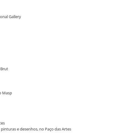
ional Gallery
 Brut
no Masp
tes
g: pinturas e desenhos, no Paço das Artes