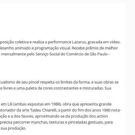
xposição coletiva e realiza a performance Lazarus, gravada em vídeo.
o, desenho animado e programação visual. Recebe prêmio de melhor
da mensalmente pelo Serviço Social do Comércio de São Paulo -
alismo de seu pincel respeita os limites da forma, e suas obras se
livres e uma paleta de cores contrastantes e misturadas. Sua
 em Lili (ambas expostas em 1988), obra que apresenta grande
oriador da arte Tadeu Chiarelli, a partir do fim dos anos 1980 nota-
dução e a dos fauves, aproximando-se da produção dos action
precisa percorrer manchas, texturas e pinceladas gestuais, para
m sua produção.