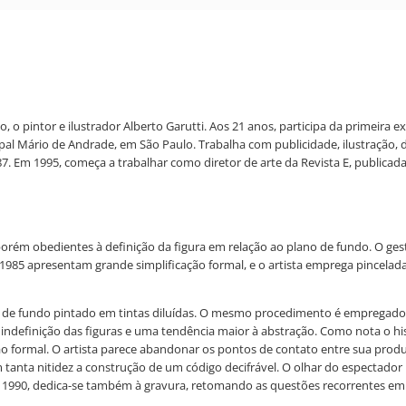
 o pintor e ilustrador Alberto Garutti. Aos 21 anos, participa da primeira e
cipal Mário de Andrade, em São Paulo. Trabalha com publicidade, ilustraçã
987. Em 1995, começa a trabalhar como diretor de arte da Revista E, publica
orém obedientes à definição da figura em relação ao plano de fundo. O gestu
5 apresentam grande simplificação formal, e o artista emprega pinceladas 
o de fundo pintado em tintas diluídas. O mesmo procedimento é empregado
indefinição das figuras e uma tendência maior à abstração. Como nota o hist
ão formal. O artista parece abandonar os pontos de contato entre sua pro
 tanta nitidez a construção de um código decifrável. O olhar do espectador 
de 1990, dedica-se também à gravura, retomando as questões recorrentes e