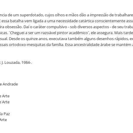
xistência de um superdotado, cujos olhos e mãos dão a impressão de trabalh
E essa batalha vem ligada a uma necessidade catártica conscientemente ass
obsessão. Daí o caráter compulsivo - sob diversos aspectos - de seu traba
cas. ´Cheguei a ser um razoável pintor acadêmico´, ele assegura. Mais tard
isual. Desde os quinze anos, executava também alguns desenhos rápidos, exo
missais ortodoxo-mesquitas da família. Essa ancestralidade árabe se mantém
 J. Louzada, 1984-.
de Andrade
e Arte
e Arte
da Paz
Arte