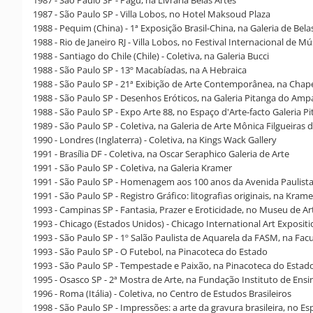
1987 - São Paulo SP - Pagú, na Livraria Belas Artes
1987 - São Paulo SP - Villa Lobos, no Hotel Maksoud Plaza
1988 - Pequim (China) - 1ª Exposição Brasil-China, na Galeria de Bela
1988 - Rio de Janeiro RJ - Villa Lobos, no Festival Internacional de Mú
1988 - Santiago do Chile (Chile) - Coletiva, na Galeria Bucci
1988 - São Paulo SP - 13º Macabíadas, na A Hebraica
1988 - São Paulo SP - 21ª Exibição de Arte Contemporânea, na Chap
1988 - São Paulo SP - Desenhos Eróticos, na Galeria Pitanga do Amp
1988 - São Paulo SP - Expo Arte 88, no Espaço d'Arte-facto Galeria 
1989 - São Paulo SP - Coletiva, na Galeria de Arte Mônica Filgueiras 
1990 - Londres (Inglaterra) - Coletiva, na Kings Wack Gallery
1991 - Brasília DF - Coletiva, na Oscar Seraphico Galeria de Arte
1991 - São Paulo SP - Coletiva, na Galeria Kramer
1991 - São Paulo SP - Homenagem aos 100 anos da Avenida Paulista, 
1991 - São Paulo SP - Registro Gráfico: litografias originais, na Krame
1993 - Campinas SP - Fantasia, Prazer e Eroticidade, no Museu de 
1993 - Chicago (Estados Unidos) - Chicago International Art Exposit
1993 - São Paulo SP - 1º Salão Paulista de Aquarela da FASM, na Fa
1993 - São Paulo SP - O Futebol, na Pinacoteca do Estado
1993 - São Paulo SP - Tempestade e Paixão, na Pinacoteca do Estad
1995 - Osasco SP - 2ª Mostra de Arte, na Fundação Instituto de Ens
1996 - Roma (Itália) - Coletiva, no Centro de Estudos Brasileiros
1998 - São Paulo SP - Impressões: a arte da gravura brasileira, no E