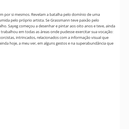
arem por si mesmos. Revelam a batalha pelo domínio de uma
umida pelo próprio artista. Se Grassmann teve paixão pelo
lho. Sayeg começou a desenhar e pintar aos oito anos e teve, ainda
e trabalhou em todas as áreas onde pudesse exercitar sua vocação:
rcistas, intrincados, relacionados com a informação visual que
 ainda hoje, a meu ver, em alguns gestos e na superabundância que