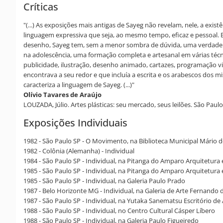
Críticas
"(...) As exposições mais antigas de Sayeg não revelam, nele, a e
linguagem expressiva que seja, ao mesmo tempo, eficaz e pessoal. 
desenho, Sayeg tem, sem a menor sombra de dúvida, uma verdadeira 
na adolescência, uma formação completa e artesanal em várias técni
publicidade, ilustração, desenho animado, cartazes, programação v
encontrava a seu redor e que incluía a escrita e os arabescos dos 
caracteriza a linguagem de Sayeg. (...)"
Olívio Tavares de Araújo
LOUZADA, Júlio. Artes plásticas: seu mercado, seus leilões. São Paulo:
Exposições Individuais
1982 - São Paulo SP - O Movimento, na Biblioteca Municipal Mário 
1982 - Colônia (Alemanha) - Individual
1984 - São Paulo SP - Individual, na Pitanga do Amparo Arquitetura 
1985 - São Paulo SP - Individual, na Pitanga do Amparo Arquitetura 
1985 - São Paulo SP - Individual, na Galeria Paulo Prado
1987 - Belo Horizonte MG - Individual, na Galeria de Arte Fernando 
1987 - São Paulo SP - Individual, na Yutaka Sanematsu Escritório de 
1988 - São Paulo SP - Individual, no Centro Cultural Cásper Líbero
1988 - São Paulo SP - Individual, na Galeria Paulo Figueiredo