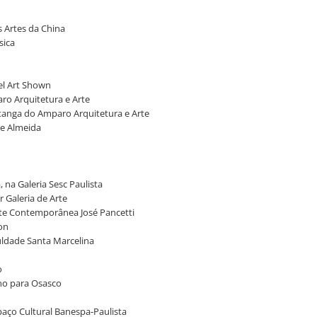
s Artes da China
sica
el Art Shown
aro Arquitetura e Arte
Pitanga do Amparo Arquitetura e Arte
de Almeida
na Galeria Sesc Paulista
r Galeria de Arte
Arte Contemporânea José Pancetti
ion
culdade Santa Marcelina
o
ino para Osasco
spaço Cultural Banespa-Paulista