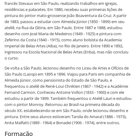
francês Stevaux em São Paulo, realizando trabalhos em igrejas,
residências e palacetes. Em 1880, recebeu suas primeiras lições de
pintura do pintor mato-grossense João Boaventura da Cruz. A partir
de 1883, passou a estudar com Almeida Júnior (1850 - 1899) em seu
ateliê, na Rua da Glória, em São Paulo. Entre 1887 e 1888, estudou
desenho com José Maria de Medeiros (1849 - 1925) e pintura com
Zeferino da Costa (1840 - 1915), como aluno bolsista da Academia
Imperial de Belas Artes (Aiba), no Rio de Janeiro. Entre 1890 e 1892,
ingressou na Escola Nacional de Belas Artes (Enba), mas não concluiu
o curso.
De volta a São Paulo, lecionou desenho no Liceu de Artes e Ofícios de
São Paulo (Laosp) em 1895 e 1896. Viajou para Paris em companhia de
Almeida Júnior, como pensionista do Estado de São Paulo, e
frequentou o ateliê de René-Loui Chrétien (1867 - 1942) e a Académie
Fernand Carmon. Conheceu Antoine Vollon (1833 - 1900) e com ele
estudou a partir de 1899. Também frequentou o Ateliê Lauri e estudou
com o pintor Monroy. Retornou ao Brasil na primeira década do
século XX, estabelecendo-se em São Paulo, onde lecionou desenho e
pintura. Entre seus alunos estiveram Tarsila do Amaral (1886 - 1973),
Anita Malfatti (1889 - 1964) e Bonadei (1906 - 1974), entre outros.
Formação