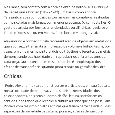
Na França, tem contato com a obra de Antoine Vollon (1833 - 1900) e
de René-Louis Chrétien (1867 - 1942). Em Paris, como aponta
Tarasantchi, suas composições tornam-se mais complexas, realizadas
com pinceladas mais largas, com menor preocupação com detalhes. O
gosto do artista por formas arrendondadas ou cilíndricas revela-se em
Flores e Doces, s.d. ou em Metais, Porcelanas e Morangos, s.d.
Alexandrino é conhecido pela representação de objetos em metal, dos
quais consegue transmitir a impressão de volume e brilho. Reúne, por
vezes, em uma mesma pintura, dois ou três tipos diferentes de metais,
demonstrando sua habilidade em reproduzir os diferentes tons de
cada peça. Outra constante em seu trabalho é a exploração dos
efeitos de transparência, quando pinta cristais ou garrafas de vidro.
Críticas
"Pedro Alexandrino (...) demonstrou ser o artista que, em sua época, a
nossa sociedade demandava. Vinha suprir as necessidades dos
colecionadores, pois seus quadros, de fácil leitura, satisfaziam os
sentidos, não tendo que recorrer à cultura artística que não possuíam.
Pintava com realismo objetos e frutas que faziam parte da vida ou das
aspirações da sociedade paulistana; por isso, através de sua obra