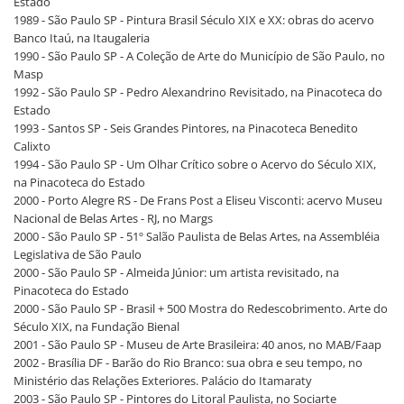
Estado
1989 - São Paulo SP - Pintura Brasil Século XIX e XX: obras do acervo
Banco Itaú, na Itaugaleria
1990 - São Paulo SP - A Coleção de Arte do Município de São Paulo, no
Masp
1992 - São Paulo SP - Pedro Alexandrino Revisitado, na Pinacoteca do
Estado
1993 - Santos SP - Seis Grandes Pintores, na Pinacoteca Benedito
Calixto
1994 - São Paulo SP - Um Olhar Crítico sobre o Acervo do Século XIX,
na Pinacoteca do Estado
2000 - Porto Alegre RS - De Frans Post a Eliseu Visconti: acervo Museu
Nacional de Belas Artes - RJ, no Margs
2000 - São Paulo SP - 51º Salão Paulista de Belas Artes, na Assembléia
Legislativa de São Paulo
2000 - São Paulo SP - Almeida Júnior: um artista revisitado, na
Pinacoteca do Estado
2000 - São Paulo SP - Brasil + 500 Mostra do Redescobrimento. Arte do
Século XIX, na Fundação Bienal
2001 - São Paulo SP - Museu de Arte Brasileira: 40 anos, no MAB/Faap
2002 - Brasília DF - Barão do Rio Branco: sua obra e seu tempo, no
Ministério das Relações Exteriores. Palácio do Itamaraty
2003 - São Paulo SP - Pintores do Litoral Paulista, no Sociarte