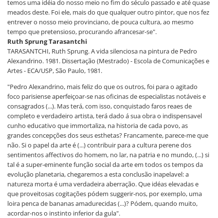
temos uma idéia do nosso meio no fim do século passado e até quase
meados deste. Foi ele, mais do que qualquer outro pintor, que nos fez
entrever o nosso meio provinciano, de pouca cultura, ao mesmo
tempo que pretensioso, procurando afrancesar-se".
Ruth Sprung Tarasantchi
TARASANTCHI, Ruth Sprung. A vida silenciosa na pintura de Pedro
Alexandrino. 1981. Dissertação (Mestrado) - Escola de Comunicações e
Artes - ECA/USP, São Paulo, 1981.
"Pedro Alexandrino, mais feliz do que os outros, foi para o agitado
foco parisiense aperfeiçoar-se nas oficinas de especialistas notáveis e
consagrados (...). Mas terá, com isso, conquistado faros reaes de
completo e verdadeiro artista, terá dado á sua obra o indispensavel
cunho educativo que immortaliza, na historia de cada povo, as
grandes concepções dos seus esthetas? Francamente, parece-me que
não. Si o papel da arte é (...) contribuir para a cultura perene dos
sentimentos affectivos do homem, no lar, na patria e no mundo, (...) si
tal é a super-eminente função social da arte em todos os tempos da
evolução planetaria, chegaremos a esta conclusão inapelavel: a
natureza morta é uma verdadeira aberração. Que idéas elevadas e
que proveitosas cogitações pódem suggerir-nos, por exemplo, uma
loira penca de bananas amadurecidas (...)? Pódem, quando muito,
acordar-nos o instinto inferior da gula".