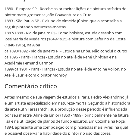
1880 - Pirapora SP - Recebe as primeiras lições de pintura artística do
pintor mato-grossense João Boaventura da Cruz
1883 - São Paulo SP - É aluno de Almeida Júnior, que o aconselha a
seguir pintando naturezas-mortas
1887/1888 - Rio de Janeiro RJ - Como bolsista, estuda desenho com
José Maria de Medeiros (1849-1925) e pintura com Zeferino da Costa
(1840-1915), na Aiba
ca.1890/1892 - Rio de Janeiro RJ - Estuda na Enba. Não conclui o curso
ca.1896 - Paris (França) - Estuda no ateliê de René Chrétien e na
Académie Fernand Carmon
1899/ca.1901 - Paris (França) - Estuda no ateliê de Antoine Vollon, no
Ateliê Lauri e com o pintor Monroy
Comentário crítico
Antes mesmo de sua viagem de estudos a Paris, Pedro Alexandrino já
é um artista especializado em natureza-morta. Segundo a historiadora
da arte Ruth Tarasantchi, sua produção desse período é influenciada
por seu mestre, Almeida Júnior (1850 - 1899), principalmente na fatura
lisa e na utilização de planos de fundo escuros. Em Cozinha na Roça,
1894, apresenta uma composição com pinceladas mais livres, na qual
é possível observar a habilidade do pintor no uso das cores.