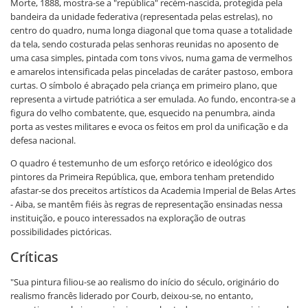
Morte, 1888, mostra-se a "república" recém-nascida, protegida pela
bandeira da unidade federativa (representada pelas estrelas), no
centro do quadro, numa longa diagonal que toma quase a totalidade
da tela, sendo costurada pelas senhoras reunidas no aposento de
uma casa simples, pintada com tons vivos, numa gama de vermelhos
e amarelos intensificada pelas pinceladas de caráter pastoso, embora
curtas. O símbolo é abraçado pela criança em primeiro plano, que
representa a virtude patriótica a ser emulada. Ao fundo, encontra-se a
figura do velho combatente, que, esquecido na penumbra, ainda
porta as vestes militares e evoca os feitos em prol da unificação e da
defesa nacional.
O quadro é testemunho de um esforço retórico e ideológico dos
pintores da Primeira República, que, embora tenham pretendido
afastar-se dos preceitos artísticos da Academia Imperial de Belas Artes
- Aiba, se mantêm fiéis às regras de representação ensinadas nessa
instituição, e pouco interessados na exploração de outras
possibilidades pictóricas.
Críticas
"Sua pintura filiou-se ao realismo do início do século, originário do
realismo francês liderado por Courb, deixou-se, no entanto,