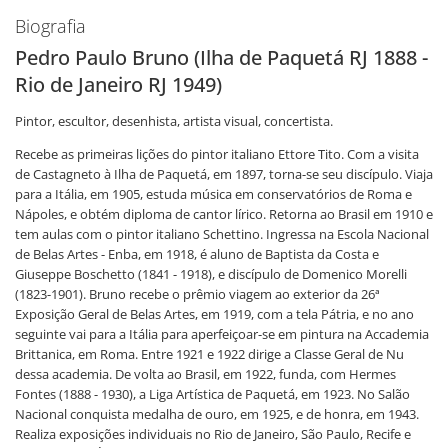
Biografia
Pedro Paulo Bruno (Ilha de Paquetá RJ 1888 -
Rio de Janeiro RJ 1949)
Pintor, escultor, desenhista, artista visual, concertista.
Recebe as primeiras lições do pintor italiano Ettore Tito. Com a visita
de Castagneto à Ilha de Paquetá, em 1897, torna-se seu discípulo. Viaja
para a Itália, em 1905, estuda música em conservatórios de Roma e
Nápoles, e obtém diploma de cantor lírico. Retorna ao Brasil em 1910 e
tem aulas com o pintor italiano Schettino. Ingressa na Escola Nacional
de Belas Artes - Enba, em 1918, é aluno de Baptista da Costa e
Giuseppe Boschetto (1841 - 1918), e discípulo de Domenico Morelli
(1823-1901). Bruno recebe o prêmio viagem ao exterior da 26ª
Exposição Geral de Belas Artes, em 1919, com a tela Pátria, e no ano
seguinte vai para a Itália para aperfeiçoar-se em pintura na Accademia
Brittanica, em Roma. Entre 1921 e 1922 dirige a Classe Geral de Nu
dessa academia. De volta ao Brasil, em 1922, funda, com Hermes
Fontes (1888 - 1930), a Liga Artística de Paquetá, em 1923. No Salão
Nacional conquista medalha de ouro, em 1925, e de honra, em 1943.
Realiza exposições individuais no Rio de Janeiro, São Paulo, Recife e