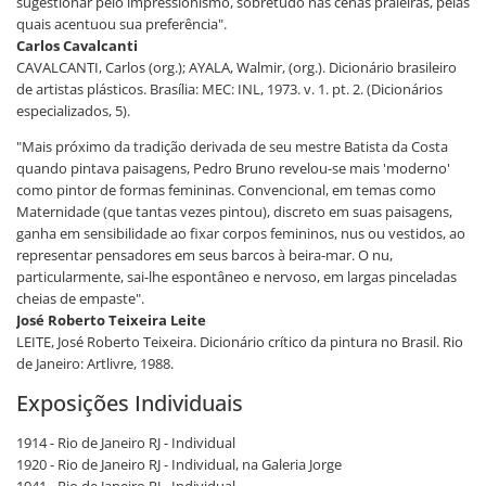
sugestionar pelo impressionismo, sobretudo nas cenas praieiras, pelas
quais acentuou sua preferência".
Carlos Cavalcanti
CAVALCANTI, Carlos (org.); AYALA, Walmir, (org.). Dicionário brasileiro
de artistas plásticos. Brasília: MEC: INL, 1973. v. 1. pt. 2. (Dicionários
especializados, 5).
"Mais próximo da tradição derivada de seu mestre Batista da Costa
quando pintava paisagens, Pedro Bruno revelou-se mais 'moderno'
como pintor de formas femininas. Convencional, em temas como
Maternidade (que tantas vezes pintou), discreto em suas paisagens,
ganha em sensibilidade ao fixar corpos femininos, nus ou vestidos, ao
representar pensadores em seus barcos à beira-mar. O nu,
particularmente, sai-lhe espontâneo e nervoso, em largas pinceladas
cheias de empaste".
José Roberto Teixeira Leite
LEITE, José Roberto Teixeira. Dicionário crítico da pintura no Brasil. Rio
de Janeiro: Artlivre, 1988.
Exposições Individuais
1914 - Rio de Janeiro RJ - Individual
1920 - Rio de Janeiro RJ - Individual, na Galeria Jorge