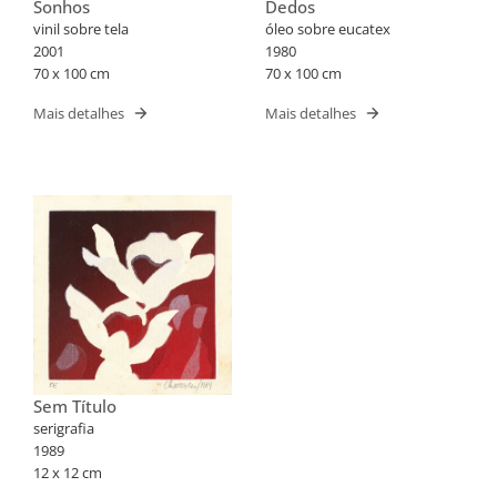
Sonhos
Dedos
vinil sobre tela
óleo sobre eucatex
2001
1980
70 x 100 cm
70 x 100 cm
Mais detalhes
Mais detalhes
Sem Título
serigrafia
1989
12 x 12 cm