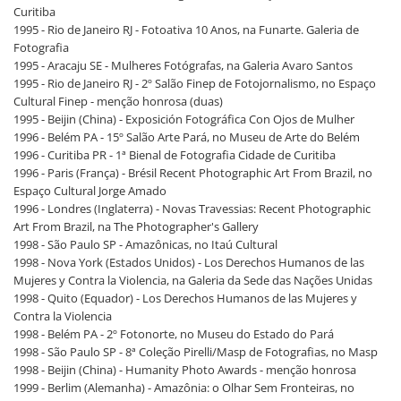
Curitiba
1995 - Rio de Janeiro RJ - Fotoativa 10 Anos, na Funarte. Galeria de
Fotografia
1995 - Aracaju SE - Mulheres Fotógrafas, na Galeria Avaro Santos
1995 - Rio de Janeiro RJ - 2º Salão Finep de Fotojornalismo, no Espaço
Cultural Finep - menção honrosa (duas)
1995 - Beijin (China) - Exposición Fotográfica Con Ojos de Mulher
1996 - Belém PA - 15º Salão Arte Pará, no Museu de Arte do Belém
1996 - Curitiba PR - 1ª Bienal de Fotografia Cidade de Curitiba
1996 - Paris (França) - Brésil Recent Photographic Art From Brazil, no
Espaço Cultural Jorge Amado
1996 - Londres (Inglaterra) - Novas Travessias: Recent Photographic
Art From Brazil, na The Photographer's Gallery
1998 - São Paulo SP - Amazônicas, no Itaú Cultural
1998 - Nova York (Estados Unidos) - Los Derechos Humanos de las
Mujeres y Contra la Violencia, na Galeria da Sede das Nações Unidas
1998 - Quito (Equador) - Los Derechos Humanos de las Mujeres y
Contra la Violencia
1998 - Belém PA - 2º Fotonorte, no Museu do Estado do Pará
1998 - São Paulo SP - 8ª Coleção Pirelli/Masp de Fotografias, no Masp
1998 - Beijin (China) - Humanity Photo Awards - menção honrosa
1999 - Berlim (Alemanha) - Amazônia: o Olhar Sem Fronteiras, no