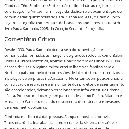
Cândidas Têm Sonhos de Sorte, e dá continuidade ao registro da
colonização na Amazônia. Em seguida, dedica-se à documentação de
comunidades quilombolas do Pará. Ganha em 2006, o Prêmio Porto
Seguro Fotografia com retratos de brasileiros anônimos. É autora do
livro Paula Sampaio, 2005, da Coleção Senac de Fotografia.
Comentário Crítico
Desde 1990, Paula Sampaio dedica-se à documentação de
comunidades formadas às margens de grandes rodovias como Belém-
Brasília e Transamazônica, abertas a partir do fim dos anos 1950. Na
década de 1970, o regime militar atrai milhares de famílias para o
Norte do país por meio de concessões de lotes de terra e incentivos à
instalação de empresas na Amazônia. No entanto, em poucos anos, a
construção de estradas e a maior parte dos projetos de assentamento
são abandonados, deixando os colonos sem infra-estrutura urbana
básica. Por isso, muitos migram para cidades como Belém, Altamira e
Marabá, no Pará, provocando crescimento desordenado e invasões
de áreas metropolitanas.
Centrada no dia-a-dia das pessoas, Sampaio mostra a rodovia
Transamazônica inacabada, a precariedade do sistema de saúde e
educação e a vida dos sem-terra na capital paraense. Além de