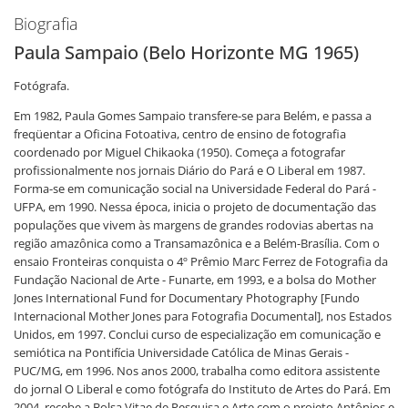
Biografia
Paula Sampaio (Belo Horizonte MG 1965)
Fotógrafa.
Em 1982, Paula Gomes Sampaio transfere-se para Belém, e passa a
freqüentar a Oficina Fotoativa, centro de ensino de fotografia
coordenado por Miguel Chikaoka (1950). Começa a fotografar
profissionalmente nos jornais Diário do Pará e O Liberal em 1987.
Forma-se em comunicação social na Universidade Federal do Pará -
UFPA, em 1990. Nessa época, inicia o projeto de documentação das
populações que vivem às margens de grandes rodovias abertas na
região amazônica como a Transamazônica e a Belém-Brasília. Com o
ensaio Fronteiras conquista o 4º Prêmio Marc Ferrez de Fotografia da
Fundação Nacional de Arte - Funarte, em 1993, e a bolsa do Mother
Jones International Fund for Documentary Photography [Fundo
Internacional Mother Jones para Fotografia Documental], nos Estados
Unidos, em 1997. Conclui curso de especialização em comunicação e
semiótica na Pontifícia Universidade Católica de Minas Gerais -
PUC/MG, em 1996. Nos anos 2000, trabalha como editora assistente
do jornal O Liberal e como fotógrafa do Instituto de Artes do Pará. Em
2004, recebe a Bolsa Vitae de Pesquisa e Arte com o projeto Antônios e