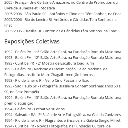
2005 - França - Une Certaine Amazonie, no Centre de Promotion du
Livre de Jeunesse et Fotoativa
2005/2006 - São Paulo SP - Antônios e Cândidas Têm Sonhos, na Fnac
2005/2006 - Rio de Janeiro RJ- Antônios e Cândidas Têm Sonhos, na
Fnac
2005/2006 - Brasília DF - Antônios e Cândidas Têm Sonhos, na Fnac
Exposições Coletivas
1992 - Belém PA - 11º Salão Arte Pará, na Fundação Romulo Maiorana
1993 - Belém PA - 12º Salão Arte Pará, na Fundação Romulo Maiorana
1993 - Curitiba PR - 2ª Mostra de Escultura João Turin
1993 - Belém PA - Racismo e Discriminação, Salão Nacional de
Fotografias, Instituto Marc Chagall - menção honrosa
1993 - Rio de Janeiro RJ - Ver o Círio Passar, no Ibac
1993 - São Paulo SP - Fotografia Brasileira Contemporânea: anos 50 a
90, no Sesc Pompéia
1994 - Belém PA - 13º Salão Arte Pará, na Fundação Romulo Maiorana -
prêmio aquisição
1994 - Belém PA - Fotoativa 10 Anos
1994 - Salvador BA - 3º Salão de Arte Fotográfica, na Galeria Canizares
1994 - Rio de Janeiro RJ - Flagrantes e Ensaios, na Galeria Sérgio Milliet
1994 - Curitiba PR - Novos Fotógrafos, na Fundação Cultural de