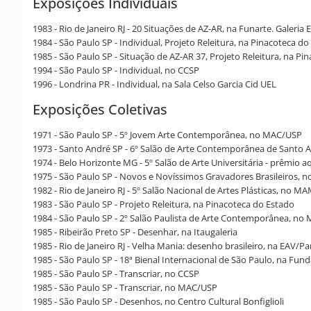
Exposições Individuais
1983 - Rio de Janeiro RJ - 20 Situações de AZ-AR, na Funarte. Galeria
1984 - São Paulo SP - Individual, Projeto Releitura, na Pinacoteca d
1985 - São Paulo SP - Situação de AZ-AR 37, Projeto Releitura, na Pi
1994 - São Paulo SP - Individual, no CCSP
1996 - Londrina PR - Individual, na Sala Celso Garcia Cid UEL
Exposições Coletivas
1971 - São Paulo SP - 5º Jovem Arte Contemporânea, no MAC/USP
1973 - Santo André SP - 6º Salão de Arte Contemporânea de Santo 
1974 - Belo Horizonte MG - 5º Salão de Arte Universitária - prêmio a
1975 - São Paulo SP - Novos e Novíssimos Gravadores Brasileiros,
1982 - Rio de Janeiro RJ - 5º Salão Nacional de Artes Plásticas, no M
1983 - São Paulo SP - Projeto Releitura, na Pinacoteca do Estado
1984 - São Paulo SP - 2º Salão Paulista de Arte Contemporânea, no 
1985 - Ribeirão Preto SP - Desenhar, na Itaugaleria
1985 - Rio de Janeiro RJ - Velha Mania: desenho brasileiro, na EAV/P
1985 - São Paulo SP - 18ª Bienal Internacional de São Paulo, na Fun
1985 - São Paulo SP - Transcriar, no CCSP
1985 - São Paulo SP - Transcriar, no MAC/USP
1985 - São Paulo SP - Desenhos, no Centro Cultural Bonfiglioli