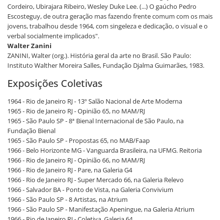
Cordeiro, Ubirajara Ribeiro, Wesley Duke Lee. (...) O gaúcho Pedro
Escosteguy, de outra geração mas fazendo frente comum com os mais
jovens, trabalhou desde 1964, com singeleza e dedicação, o visual e o
verbal socialmente implicados".
Walter Zanini
ZANINI, Walter (org.). História geral da arte no Brasil. São Paulo:
Instituto Walther Moreira Salles, Fundação Djalma Guimarães, 1983.
Exposições Coletivas
1964 - Rio de Janeiro RJ - 13º Salão Nacional de Arte Moderna
1965 - Rio de Janeiro RJ - Opinião 65, no MAM/RJ
1965 - São Paulo SP - 8ª Bienal Internacional de São Paulo, na
Fundação Bienal
1965 - São Paulo SP - Propostas 65, no MAB/Faap
1966 - Belo Horizonte MG - Vanguarda Brasileira, na UFMG. Reitoria
1966 - Rio de Janeiro RJ - Opinião 66, no MAM/RJ
1966 - Rio de Janeiro RJ - Pare, na Galeria G4
1966 - Rio de Janeiro RJ - Super Mercado 66, na Galeria Relevo
1966 - Salvador BA - Ponto de Vista, na Galeria Convivium
1966 - São Paulo SP - 8 Artistas, na Atrium
1966 - São Paulo SP - Manifestação Apeningue, na Galeria Atrium
1966 - Rio de Janeiro RJ - Coletiva, Galeria 64