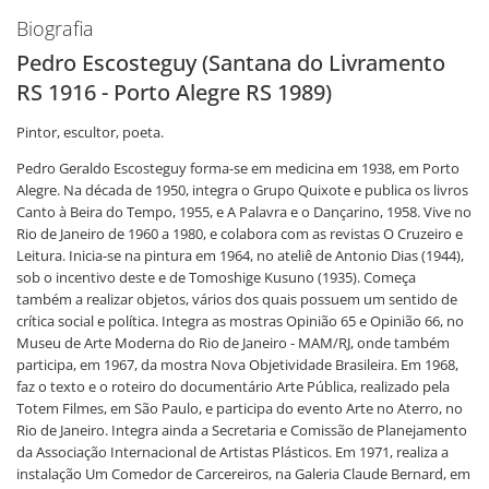
Biografia
Pedro Escosteguy (Santana do Livramento
RS 1916 - Porto Alegre RS 1989)
Pintor, escultor, poeta.
Pedro Geraldo Escosteguy forma-se em medicina em 1938, em Porto
Alegre. Na década de 1950, integra o Grupo Quixote e publica os livros
Canto à Beira do Tempo, 1955, e A Palavra e o Dançarino, 1958. Vive no
Rio de Janeiro de 1960 a 1980, e colabora com as revistas O Cruzeiro e
Leitura. Inicia-se na pintura em 1964, no ateliê de Antonio Dias (1944),
sob o incentivo deste e de Tomoshige Kusuno (1935). Começa
também a realizar objetos, vários dos quais possuem um sentido de
crítica social e política. Integra as mostras Opinião 65 e Opinião 66, no
Museu de Arte Moderna do Rio de Janeiro - MAM/RJ, onde também
participa, em 1967, da mostra Nova Objetividade Brasileira. Em 1968,
faz o texto e o roteiro do documentário Arte Pública, realizado pela
Totem Filmes, em São Paulo, e participa do evento Arte no Aterro, no
Rio de Janeiro. Integra ainda a Secretaria e Comissão de Planejamento
da Associação Internacional de Artistas Plásticos. Em 1971, realiza a
instalação Um Comedor de Carcereiros, na Galeria Claude Bernard, em