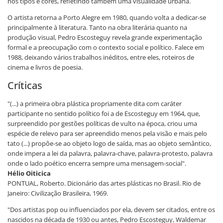
nos tipos e cores, refletindo também uma visualidade urbana.
O artista retorna a Porto Alegre em 1980, quando volta a dedicar-se
principalmente à literatura. Tanto na obra literária quanto na
produção visual, Pedro Escosteguy revela grande experimentação
formal e a preocupação com o contexto social e político. Falece em
1988, deixando vários trabalhos inéditos, entre eles, roteiros de
cinema e livros de poesia.
Críticas
"(...) a primeira obra plástica propriamente dita com caráter
participante no sentido político foi a de Escosteguy em 1964, que,
surpreendido por gestões políticas de vulto na época, criou uma
espécie de relevo para ser apreendido menos pela visão e mais pelo
tato (...) propõe-se ao objeto logo de saída, mas ao objeto semântico,
onde impera a lei da palavra, palavra-chave, palavra-protesto, palavra
onde o lado poético encerra sempre uma mensagem-social".
Hélio Oiticica
PONTUAL, Roberto. Dicionário das artes plásticas no Brasil. Rio de
Janeiro: Civilização Brasileira, 1969.
"Dos artistas pop ou influenciados por ela, devem ser citados, entre os
nascidos na década de 1930 ou antes, Pedro Escosteguy, Waldemar