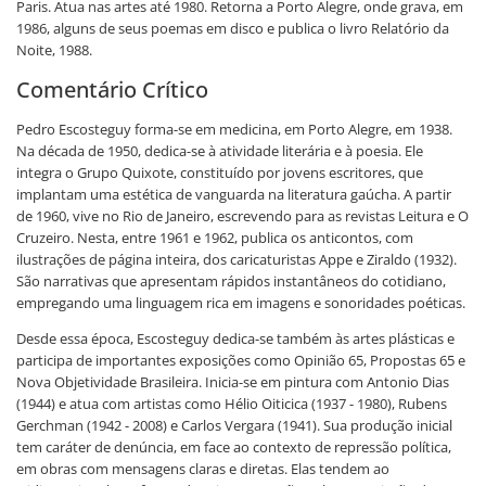
Paris. Atua nas artes até 1980. Retorna a Porto Alegre, onde grava, em
1986, alguns de seus poemas em disco e publica o livro Relatório da
Noite, 1988.
Comentário Crítico
Pedro Escosteguy forma-se em medicina, em Porto Alegre, em 1938.
Na década de 1950, dedica-se à atividade literária e à poesia. Ele
integra o Grupo Quixote, constituído por jovens escritores, que
implantam uma estética de vanguarda na literatura gaúcha. A partir
de 1960, vive no Rio de Janeiro, escrevendo para as revistas Leitura e O
Cruzeiro. Nesta, entre 1961 e 1962, publica os anticontos, com
ilustrações de página inteira, dos caricaturistas Appe e Ziraldo (1932).
São narrativas que apresentam rápidos instantâneos do cotidiano,
empregando uma linguagem rica em imagens e sonoridades poéticas.
Desde essa época, Escosteguy dedica-se também às artes plásticas e
participa de importantes exposições como Opinião 65, Propostas 65 e
Nova Objetividade Brasileira. Inicia-se em pintura com Antonio Dias
(1944) e atua com artistas como Hélio Oiticica (1937 - 1980), Rubens
Gerchman (1942 - 2008) e Carlos Vergara (1941). Sua produção inicial
tem caráter de denúncia, em face ao contexto de repressão política,
em obras com mensagens claras e diretas. Elas tendem ao