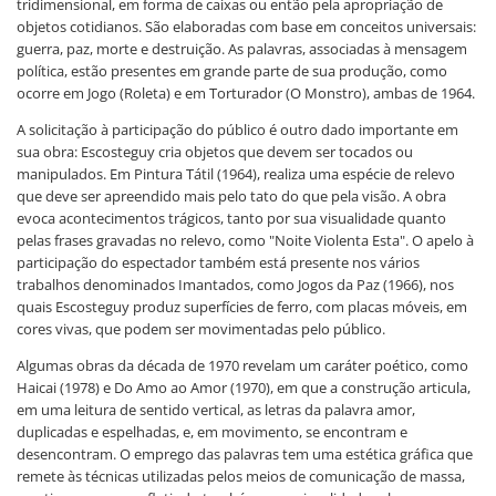
tridimensional, em forma de caixas ou então pela apropriação de
objetos cotidianos. São elaboradas com base em conceitos universais:
guerra, paz, morte e destruição. As palavras, associadas à mensagem
política, estão presentes em grande parte de sua produção, como
ocorre em Jogo (Roleta) e em Torturador (O Monstro), ambas de 1964.
A solicitação à participação do público é outro dado importante em
sua obra: Escosteguy cria objetos que devem ser tocados ou
manipulados. Em Pintura Tátil (1964), realiza uma espécie de relevo
que deve ser apreendido mais pelo tato do que pela visão. A obra
evoca acontecimentos trágicos, tanto por sua visualidade quanto
pelas frases gravadas no relevo, como "Noite Violenta Esta". O apelo à
participação do espectador também está presente nos vários
trabalhos denominados Imantados, como Jogos da Paz (1966), nos
quais Escosteguy produz superfícies de ferro, com placas móveis, em
cores vivas, que podem ser movimentadas pelo público.
Algumas obras da década de 1970 revelam um caráter poético, como
Haicai (1978) e Do Amo ao Amor (1970), em que a construção articula,
em uma leitura de sentido vertical, as letras da palavra amor,
duplicadas e espelhadas, e, em movimento, se encontram e
desencontram. O emprego das palavras tem uma estética gráfica que
remete às técnicas utilizadas pelos meios de comunicação de massa,