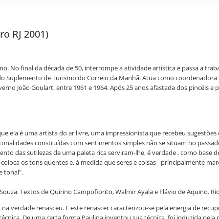
ro RJ 2001)
o. No final da década de 50, interrompe a atividade artística e passa a tra
ra do Suplemento de Turismo do Correio da Manhã. Atua como coordenadora 
o João Goulart, entre 1961 e 1964. Após 25 anos afastada dos pincéis e pale
que ela é uma artista do ar livre, uma impressionista que recebeu sugestõ
sas tonalidades construídas com sentimentos simples não se situam no pa
nto das sutilezas de uma paleta rica serviram-lhe, é verdade , como base de
 coloca os tons quentes e, à medida que seres e coisas - principalmente mar
 tonal".
ouza. Textos de Quirino Campofiorito, Walmir Ayala e Flávio de Aquino. Rio
 na verdade renasceu. E este renascer caracterizou-se pela energia de rec
 técnica. De uma certa forma Paulina inventou sua técnica, foi induzida pel