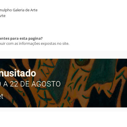
anulpho Galeria de Arte
Arte
antes para esta pagina?
buir com as informações expostas no site.