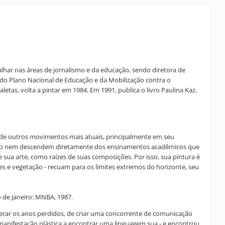
balhar nas áreas de jornalismo e da educação, sendo diretora de
do Plano Nacional de Educação e da Mobilização contra o
tas, volta a pintar em 1984. Em 1991, publica o livro Paulina Kaz,
es de outros movimentos mais atuais, principalmente em seu
ssado nem descendem diretamente dos ensinamentos acadêmicos que
 sua arte, como raízes de suas composições. Por isso, sua pintura é
es e vegetação - recuam para os limites extremos do horizonte, seu
 de Janeiro: MNBA, 1987.
uperar os anos perdidos, de criar uma concorrente de comunicação
a manifestação plástica a encontrar uma linguagem sua - e encontrou