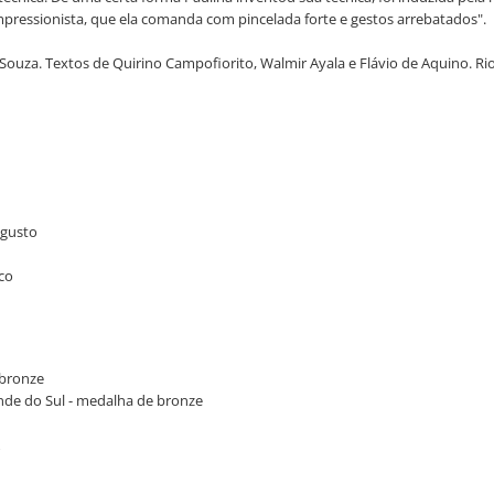
impressionista, que ela comanda com pincelada forte e gestos arrebatados".
ouza. Textos de Quirino Campofiorito, Walmir Ayala e Flávio de Aquino. Rio
ugusto
sco
 bronze
rande do Sul - medalha de bronze