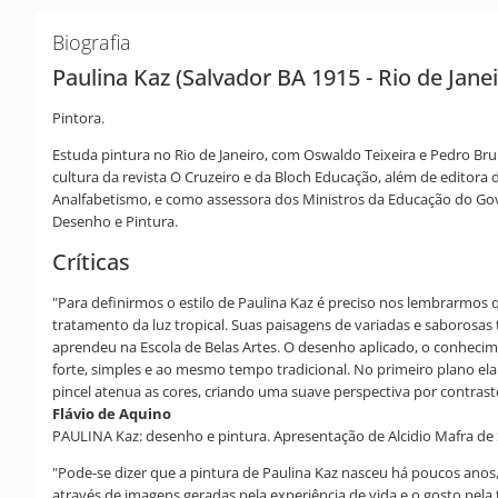
Biografia
Paulina Kaz (Salvador BA 1915 - Rio de Janei
Pintora.
Estuda pintura no Rio de Janeiro, com Oswaldo Teixeira e Pedro Brun
cultura da revista O Cruzeiro e da Bloch Educação, além de edito
Analfabetismo, e como assessora dos Ministros da Educação do Govern
Desenho e Pintura.
Críticas
"Para definirmos o estilo de Paulina Kaz é preciso nos lembrarmos 
tratamento da luz tropical. Suas paisagens de variadas e saboro
aprendeu na Escola de Belas Artes. O desenho aplicado, o conhecime
forte, simples e ao mesmo tempo tradicional. No primeiro plano ela
pincel atenua as cores, criando uma suave perspectiva por contraste
Flávio de Aquino
PAULINA Kaz: desenho e pintura. Apresentação de Alcidio Mafra de S
"Pode-se dizer que a pintura de Paulina Kaz nasceu há poucos anos,
através de imagens geradas pela experiência de vida e o gosto pela