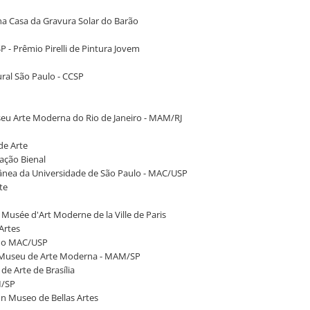
 na Casa da Gravura Solar do Barão
P - Prêmio Pirelli de Pintura Jovem
ural São Paulo - CCSP
 Museu Arte Moderna do Rio de Janeiro - MAM/RJ
de Arte
dação Bienal
rânea da Universidade de São Paulo - MAC/USP
te
o Musée d'Art Moderne de la Ville de Paris
Artes
, no MAC/USP
no Museu de Arte Moderna - MAM/SP
 de Arte de Brasília
M/SP
ión Museo de Bellas Artes