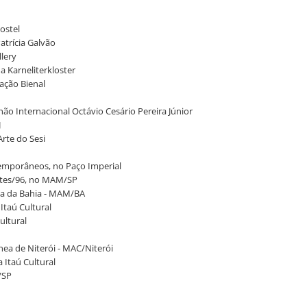
Kostel
atrícia Galvão
llery
a Karneliterkloster
dação Bienal
lhão Internacional Octávio Cesário Pereira Júnior
J
Arte do Sesi
ntemporâneos, no Paço Imperial
entes/96, no MAM/SP
na da Bahia - MAM/BA
taú Cultural
ultural
nea de Niterói - MAC/Niterói
 Itaú Cultural
/SP