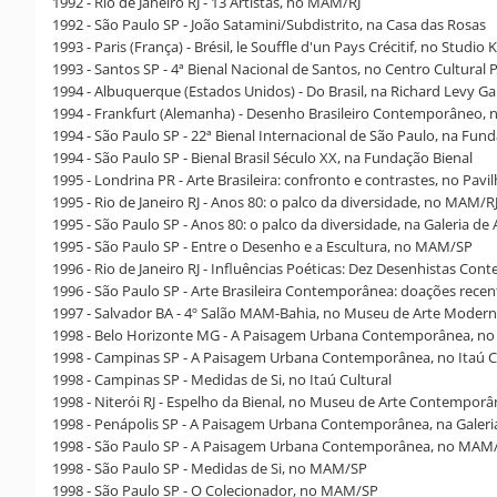
1992 - Rio de Janeiro RJ - 13 Artistas, no MAM/RJ
1992 - São Paulo SP - João Satamini/Subdistrito, na Casa das Rosas
1993 - Paris (França) - Brésil, le Souffle d'un Pays Crécitif, no Studio 
1993 - Santos SP - 4ª Bienal Nacional de Santos, no Centro Cultural P
1994 - Albuquerque (Estados Unidos) - Do Brasil, na Richard Levy Ga
1994 - Frankfurt (Alemanha) - Desenho Brasileiro Contemporâneo, n
1994 - São Paulo SP - 22ª Bienal Internacional de São Paulo, na Fun
1994 - São Paulo SP - Bienal Brasil Século XX, na Fundação Bienal
1995 - Londrina PR - Arte Brasileira: confronto e contrastes, no Pavi
1995 - Rio de Janeiro RJ - Anos 80: o palco da diversidade, no MAM/R
1995 - São Paulo SP - Anos 80: o palco da diversidade, na Galeria de 
1995 - São Paulo SP - Entre o Desenho e a Escultura, no MAM/SP
1996 - Rio de Janeiro RJ - Influências Poéticas: Dez Desenhistas Co
1996 - São Paulo SP - Arte Brasileira Contemporânea: doações rec
1997 - Salvador BA - 4º Salão MAM-Bahia, no Museu de Arte Moder
1998 - Belo Horizonte MG - A Paisagem Urbana Contemporânea, no I
1998 - Campinas SP - A Paisagem Urbana Contemporânea, no Itaú C
1998 - Campinas SP - Medidas de Si, no Itaú Cultural
1998 - Niterói RJ - Espelho da Bienal, no Museu de Arte Contemporâ
1998 - Penápolis SP - A Paisagem Urbana Contemporânea, na Galeria
1998 - São Paulo SP - A Paisagem Urbana Contemporânea, no MAM
1998 - São Paulo SP - Medidas de Si, no MAM/SP
1998 - São Paulo SP - O Colecionador, no MAM/SP