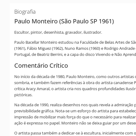
Biografia
Paulo Monteiro (São Paulo SP 1961)
Escultor, pintor, desenhista, gravador, ilustrador.
Paulo Bacellar Monteiro estudou na Faculdade de Belas Artes de Sã
(1961), Fábio Miguez (1962), Nuno Ramos (1960) e Rodrigo Andrade (1
Portugal, de Beatriz Berrini, e a capa do disco Vivendo e Não Apren
Comentário Crítico
No início da década de 1980, Paulo Monteiro, como outros artistas
sombria, e também fazem referências à obra do artista canadense Ph
crítica Aracy Amaral, o artista cria nos quadros profundidades ilu
pictóricas.
Na década de 1990, realiza desenhos nos quais revela a admiração 
previsibilidade gráfica. Nota-se um esforço do artista para estabel
impressão de mobilizar mais força do que o necessário para realiza
ação é expressa no papel. Monteiro não se deixa guiar por um desen
O artista passa também a dedicar-se à escultura, inicialmente com