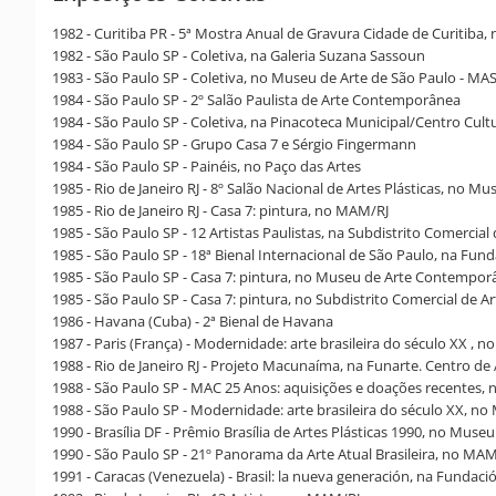
1982 - Curitiba PR - 5ª Mostra Anual de Gravura Cidade de Curitiba,
1982 - São Paulo SP - Coletiva, na Galeria Suzana Sassoun
1983 - São Paulo SP - Coletiva, no Museu de Arte de São Paulo - MAS
1984 - São Paulo SP - 2º Salão Paulista de Arte Contemporânea
1984 - São Paulo SP - Coletiva, na Pinacoteca Municipal/Centro Cult
1984 - São Paulo SP - Grupo Casa 7 e Sérgio Fingermann
1984 - São Paulo SP - Painéis, no Paço das Artes
1985 - Rio de Janeiro RJ - 8º Salão Nacional de Artes Plásticas, no
1985 - Rio de Janeiro RJ - Casa 7: pintura, no MAM/RJ
1985 - São Paulo SP - 12 Artistas Paulistas, na Subdistrito Comercial 
1985 - São Paulo SP - 18ª Bienal Internacional de São Paulo, na Fun
1985 - São Paulo SP - Casa 7: pintura, no Museu de Arte Contempo
1985 - São Paulo SP - Casa 7: pintura, no Subdistrito Comercial de Ar
1986 - Havana (Cuba) - 2ª Bienal de Havana
1987 - Paris (França) - Modernidade: arte brasileira do século XX , n
1988 - Rio de Janeiro RJ - Projeto Macunaíma, na Funarte. Centro de 
1988 - São Paulo SP - MAC 25 Anos: aquisições e doações recentes
1988 - São Paulo SP - Modernidade: arte brasileira do século XX, 
1990 - Brasília DF - Prêmio Brasília de Artes Plásticas 1990, no Museu
1990 - São Paulo SP - 21º Panorama da Arte Atual Brasileira, no MA
1991 - Caracas (Venezuela) - Brasil: la nueva generación, na Fundac