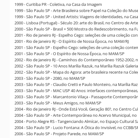
1999 - Curitiba PR - Coletiva, na Casa da Imagem
1999 - São Paulo SP - Arte Brasileira sobre Papel na Coleção do M
1999 - São Paulo SP - United Artists: Viagens de Identidades, na Cas
2000 - Lisboa (Portugal) - Século 20: arte do Brasil, no Centro de
2000 - São Paulo SP - Brasil + 500 Mostra do Redescobrimento, na 
2001 - Rio de Janeiro RJ - Espelho Cego: seleções de uma coleção c
2001 - Rio de Janeiro RJ - O Espírito de Nossa Época, no MAM/RJ
2001 - São Paulo SP - Espelho Cego: seleções de uma coleção con
2001 - São Paulo SP - O Espírito de Nossa Época, no MAM/SP
2002 - Rio de Janeiro RJ - Caminhos do Contemporâneo 1952-2002, n
2002 - São Paulo SP - 10 Anos Marília Razuk, na Marília Razuk Galeria
2002 - São Paulo SP - Mapa do Agora: arte brasileira recente na C
2003 - São Paulo SP - 2080, no MAM/SP
2003 - São Paulo SP - Claudio Cretti e Paulo Monteiro, na Marília Raz
2003 - São Paulo SP - MAC USP 40 Anos: interfaces contemporânea
2003 - São Paulo SP - Marcantonio Vilaça - Passaporte Contempor
2003 - São Paulo SP - Meus Amigos, no MAM/SP
2004 - Rio de Janeiro RJ - Onde Está Você, Geração 80?, no Centro Cu
2004 - São Paulo SP - Arte Contemporânea no Acervo Municipal, no
2004 - Porto Alegre RS - Tangenciando Almícar, no Espaço Cultural 
2004 - São Paulo SP - Lucio Fontana: A Ótica do Invisível, no CCBB/S
2006 - São Paulo SP - Projeto Parede, no MAM/SP