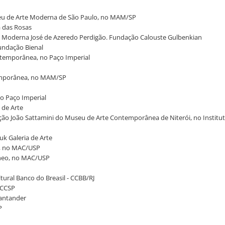
useu de Arte Moderna de São Paulo, no MAM/SP
a das Rosas
 Arte Moderna José de Azeredo Perdigão. Fundação Calouste Gulbenkian
Fundação Bienal
ontemporânea, no Paço Imperial
temporânea, no MAM/SP
o Paço Imperial
 de Arte
oleção João Sattamini do Museu de Arte Contemporânea de Niterói, no Instit
uk Galeria de Arte
s, no MAC/USP
âneo, no MAC/USP
ltural Banco do Breasil - CCBB/RJ
 CCSP
Santander
P