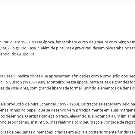
o Paulo, em 1980. Nessa época, faz também curso de gravura com Sérgio Fin
962), o grupo Casa 7. Além de pinturas e gravuras, desenvolve trabalhos tri
dendo, do Grupo Ira.
 da Casa 7, realiza obras que apresentam afinidades com a produção dos ne
ilip Guston (1913 - 1980). Monteiro, nessa época, pinta telas de grandes f
sórias de interiores, com grande liberdade formal, unindo elementos de dens
pela produção de Mira Schendel (1919 - 1988). Os traços se espalham pelo
ecer as linhas no papel, que se desenvolvem principalmente em suas margens
r os desenhos. O artista carrega o traço, elevando sua potência a um limiar
ho espontâneo, instintivo, mas reafirma com seu traço a vontade de regist
 obras de pequenas dimensões, criadas em argila e posteriormente fundidas