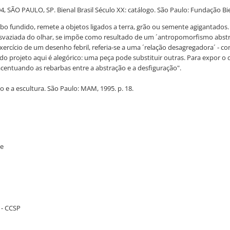
 SÃO PAULO, SP. Bienal Brasil Século XX: catálogo. São Paulo: Fundação Bie
o fundido, remete a objetos ligados a terra, grão ou semente agigantados. 
esvaziada do olhar, se impõe como resultado de um ´antropomorfismo abst
xercício de um desenho febril, referia-se a uma ´relação desagregadora´ - 
 projeto aqui é alegórico: uma peça pode substituir outras. Para expor o 
, acentuando as rebarbas entre a abstração e a desfiguração".
o e a escultura. São Paulo: MAM, 1995. p. 18.
te
 - CCSP