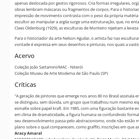
apenas deslocada por gestos rigorosos. Cria formas irregulares, org
obras lembram máscaras ou fragmentos de corpos. Para o historiado
impressão de movimento contrasta com o peso da própria matéria 
escultor ao manipular a argila surge uma estruturação, que, no en
Claes Oldenburg (1929), as esculturas de Monteiro rejeitam a leveza 
Para o historiador da arte Nelson Aguilar, o artista faz nas escultu
vontade é expressa em seus desenhos e pinturas, nos quais a vastid
Acervo
Coleção João Sattamini/MAC - Niterói
Coleção Museu de Arte Moderna de São Paulo (SP)
Críticas
"A geração de pintores que emerge nos anos 80 no Brasil assinala e
se distinguiu, sem dúvida, um grupo que trabalhou num mesmo espa
esmalte sobre papel kraft. Em 1985, com uma figuração bastante ev
em clima de dramaticidade, a figura humana se confundindo formalm
seu desenvolvimento passa pelo abstracionismo, onde não estão mai
plano sobre o qual comparecem, como graffiti, inscrições em que as 
Aracy Amaral