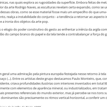
ânicas, nas quais explora as rugosidades da superfície. Embora feitas de met
r da arte Rodrigo Naves, as esculturas revelam certa expansão, como se um
dessas obras, como se esse material fosse mais um empecilho do que uma 
tanto, realça a instabilidade do conjunto - a tendência a retornar ao aspe
e a ironia dos objetos da arte pop.
ras o elogio do poder construtivo do gesto ao enfrentar a inércia da argila c
ão do campo branco do papel e da tela tende a contrabalançar a força do gra
m geral uma admiração pela pintura européia festejada nesse retorno à tela 
ço (...). Entre os artistas deste grupo destacamos Paulo Monteiro, que, c
idente, criava profundidades ilusórias com interiores inventados em total 
ente com elementos de aparência mineral, ou industrializados, em tratament
s presentes referenciais do mundo exterior, mas já percebe-se nos tons su
dominantes são precisamente os ritmos vertical-horizontal, a conferir um de