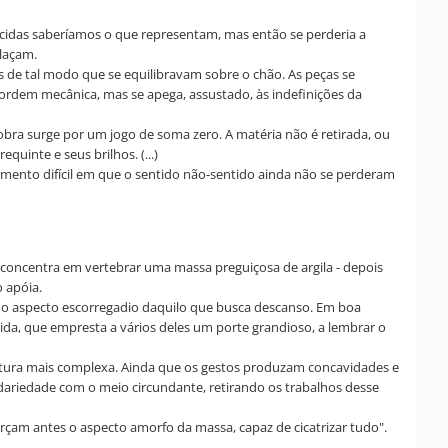
cidas saberíamos o que representam, mas então se perderia a
elaçam.
 de tal modo que se equilibravam sobre o chão. As peças se
 ordem mecânica, mas se apega, assustado, às indefinições da
ra surge por um jogo de soma zero. A matéria não é retirada, ou
uinte e seus brilhos. (...)
omento difícil em que o sentido não-sentido ainda não se perderam
concentra em vertebrar uma massa preguiçosa de argila - depois
o apóia.
o aspecto escorregadio daquilo que busca descanso. Em boa
da, que empresta a vários deles um porte grandioso, a lembrar o
rutura mais complexa. Ainda que os gestos produzam concavidades e
dariedade com o meio circundante, retirando os trabalhos desse
forçam antes o aspecto amorfo da massa, capaz de cicatrizar tudo".