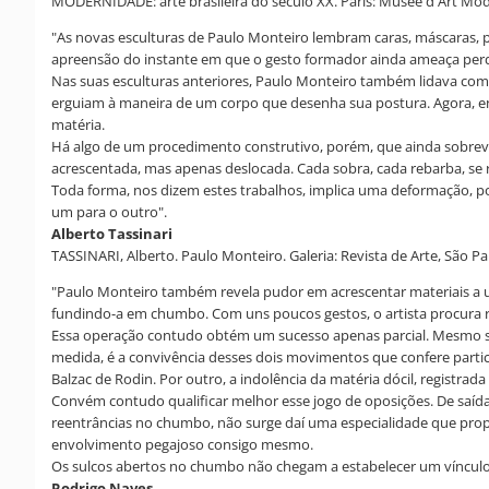
MODERNIDADE: arte brasileira do século XX. Paris: Musée d'Art Moder
"As novas esculturas de Paulo Monteiro lembram caras, máscaras, 
apreensão do instante em que o gesto formador ainda ameaça perde
Nas suas esculturas anteriores, Paulo Monteiro também lidava com
erguiam à maneira de um corpo que desenha sua postura. Agora, ent
matéria.
Há algo de um procedimento construtivo, porém, que ainda sobrevi
acrescentada, mas apenas deslocada. Cada sobra, cada rebarba, se r
Toda forma, nos dizem estes trabalhos, implica uma deformação, po
um para o outro".
Alberto Tassinari
TASSINARI, Alberto. Paulo Monteiro. Galeria: Revista de Arte, São Paul
"Paulo Monteiro também revela pudor em acrescentar materiais a u
fundindo-a em chumbo. Com uns poucos gestos, o artista procura re
Essa operação contudo obtém um sucesso apenas parcial. Mesmo s
medida, é a convivência desses dois movimentos que confere partic
Balzac de Rodin. Por outro, a indolência da matéria dócil, registrada
Convém contudo qualificar melhor esse jogo de oposições. De saíd
reentrâncias no chumbo, não surge daí uma especialidade que propo
envolvimento pegajoso consigo mesmo.
Os sulcos abertos no chumbo não chegam a estabelecer um vínculo ent
Rodrigo Naves