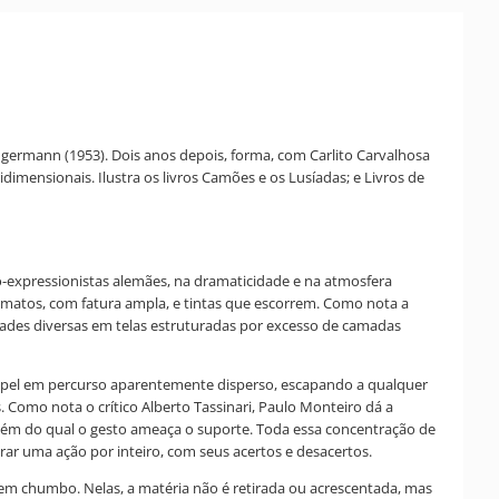
germann (1953). Dois anos depois, forma, com Carlito Carvalhosa
dimensionais. Ilustra os livros Camões e os Lusíadas; e Livros de
o-expressionistas alemães, na dramaticidade e na atmosfera
ormatos, com fatura ampla, e tintas que escorrem. Como nota a
idades diversas em telas estruturadas por excesso de camadas
 papel em percurso aparentemente disperso, escapando a qualquer
. Como nota o crítico Alberto Tassinari, Paulo Monteiro dá a
 além do qual o gesto ameaça o suporte. Toda essa concentração de
rar uma ação por inteiro, com seus acertos e desacertos.
 em chumbo. Nelas, a matéria não é retirada ou acrescentada, mas