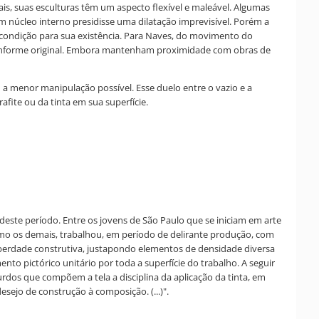
ais, suas esculturas têm um aspecto flexível e maleável. Algumas
 núcleo interno presidisse uma dilatação imprevisível. Porém a
condição para sua existência. Para Naves, do movimento do
cto informe original. Embora mantenham proximidade com obras de
om a menor manipulação possível. Esse duelo entre o vazio e a
fite ou da tinta em sua superfície.
deste período. Entre os jovens de São Paulo que se iniciam em arte
omo os demais, trabalhou, em período de delirante produção, com
liberdade construtiva, justapondo elementos de densidade diversa
o pictórico unitário por toda a superfície do trabalho. A seguir
rdos que compõem a tela a disciplina da aplicação da tinta, em
sejo de construção à composição. (...)".