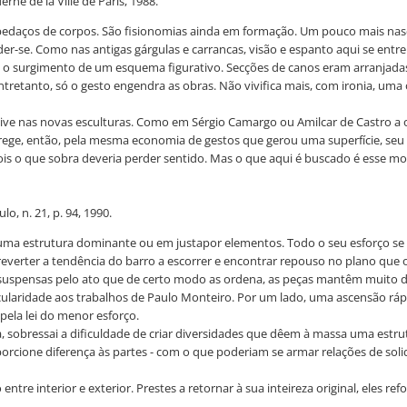
ne de la Ville de Paris, 1988.
pedaços de corpos. São fisionomias ainda em formação. Um pouco mais nas
r-se. Como nas antigas gárgulas e carrancas, visão e espanto aqui se entr
 o surgimento de um esquema figurativo. Secções de canos eram arranjadas
retanto, só o gesto engendra as obras. Não vivifica mais, com ironia, uma
ve nas novas esculturas. Como em Sérgio Camargo ou Amilcar de Castro a ob
ege, então, pela mesma economia de gestos que gerou uma superfície, seu req
is o que sobra deveria perder sentido. Mas o que aqui é buscado é esse m
o, n. 21, p. 94, 1990.
ma estrutura dominante ou em justapor elementos. Todo o seu esforço se 
verter a tendência do barro a escorrer e encontrar repouso no plano que 
uspensas pelo ato que de certo modo as ordena, as peças mantêm muito d
ularidade aos trabalhos de Paulo Monteiro. Por um lado, uma ascensão rápi
 pela lei do menor esforço.
a, sobressai a dificuldade de criar diversidades que dêem à massa uma est
rcione diferença às partes - com o que poderiam se armar relações de soli
re interior e exterior. Prestes a retornar à sua inteireza original, eles re