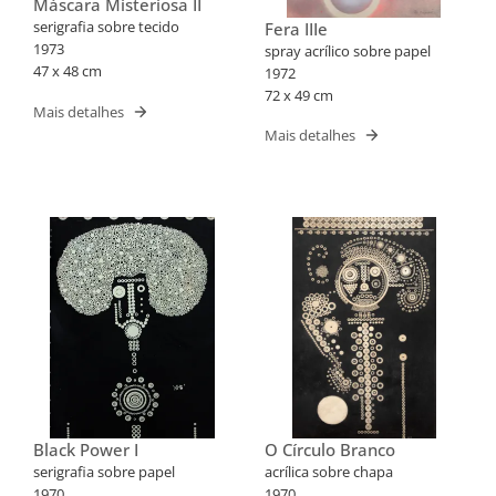
Máscara Misteriosa II
serigrafia sobre tecido
Fera IIIe
1973
spray acrílico sobre papel
47 x 48 cm
1972
72 x 49 cm
Mais detalhes
Mais detalhes
Black Power I
O Círculo Branco
serigrafia sobre papel
acrílica sobre chapa
1970
1970