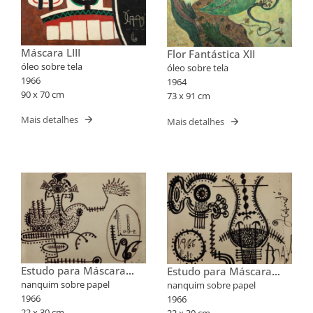
Máscara LIII
Flor Fantástica XII
óleo sobre tela
óleo sobre tela
1966
1964
90 x 70 cm
73 x 91 cm
Mais detalhes
Mais detalhes
Estudo para Máscara
Estudo para Máscara
XLV
XLVIII
nanquim sobre papel
nanquim sobre papel
1966
1966
22 x 30 cm
22 x 30 cm