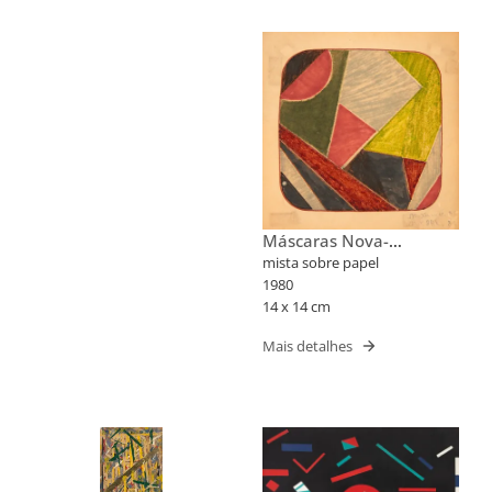
Máscaras Nova-
Iorquinas II
mista sobre papel
1980
14 x 14 cm
Mais detalhes