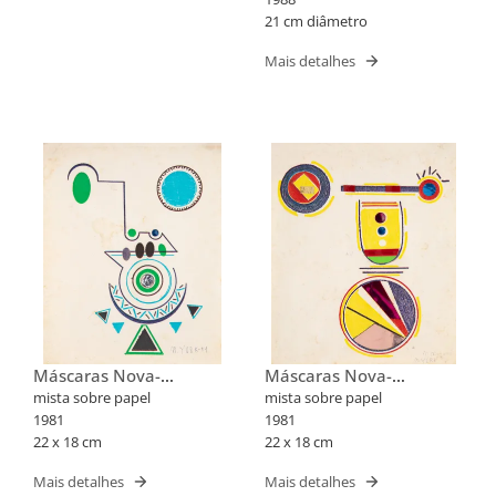
21 cm diâmetro
Mais detalhes
Máscaras Nova-
Máscaras Nova-
Iorquinas II
Iorquinas II
mista sobre papel
mista sobre papel
1981
1981
22 x 18 cm
22 x 18 cm
Mais detalhes
Mais detalhes