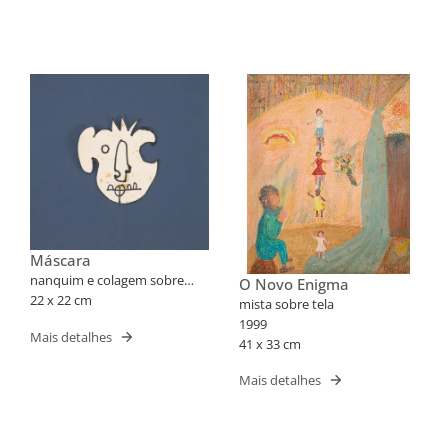
Máscara
nanquim e colagem sobre
O Novo Enigma
papel
22 x 22 cm
mista sobre tela
1999
Mais detalhes
41 x 33 cm
Mais detalhes