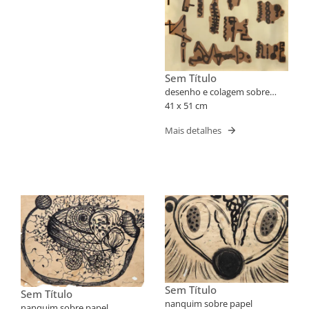
Sem Título
desenho e colagem sobre
papel
41 x 51 cm
Mais detalhes
Sem Título
Sem Título
nanquim sobre papel
nanquim sobre papel