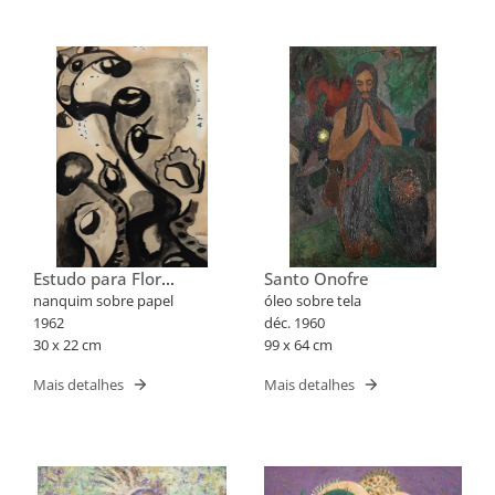
Estudo para Flor
Santo Onofre
Fantástica XXX
nanquim sobre papel
óleo sobre tela
1962
déc. 1960
30 x 22 cm
99 x 64 cm
Mais detalhes
Mais detalhes