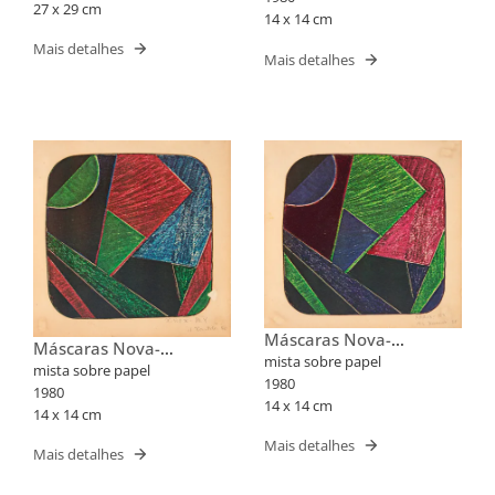
27 x 29 cm
14 x 14 cm
Mais detalhes
Mais detalhes
Máscaras Nova-
Máscaras Nova-
Iorquinas II
mista sobre papel
Iorquinas II
mista sobre papel
1980
1980
14 x 14 cm
14 x 14 cm
Mais detalhes
Mais detalhes