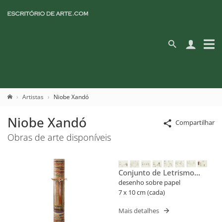
Artistas
Niobe Xandó
Niobe Xandó
Compartilhar
Obras de arte disponíveis
Conjunto de Letrismo
Para Nomes Próprios
desenho sobre papel
(Flusser)
7 x 10 cm (cada)
Mais detalhes