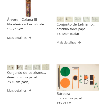
Árvore - Coluna III
Conjunto de Letrismo
fita adesiva sobre tubo de
Para Nomes Próprios
PVC
155 x 15 cm
desenho sobre papel
(Cris, Edgar)
7 x 10 cm (cada)
Mais detalhes
Mais detalhes
Conjunto de Letrismo
Para Nomes Próprios
desenho sobre papel
(Barbara, Cleube)
7 x 10 cm (cada)
Mais detalhes
Bárbara
mista sobre papel
13 x 21 cm