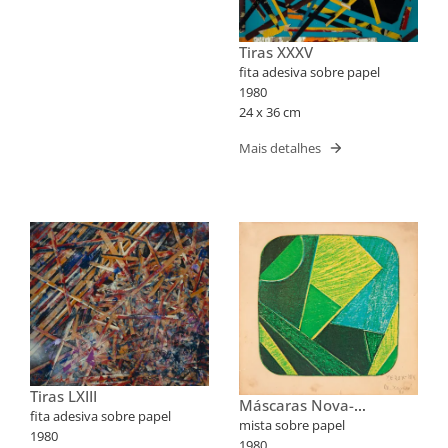
Tiras XXXV
fita adesiva sobre papel
1980
24 x 36 cm
Mais detalhes
Tiras LXIII
Máscaras Nova-
fita adesiva sobre papel
Iorquinas II
mista sobre papel
1980
1980