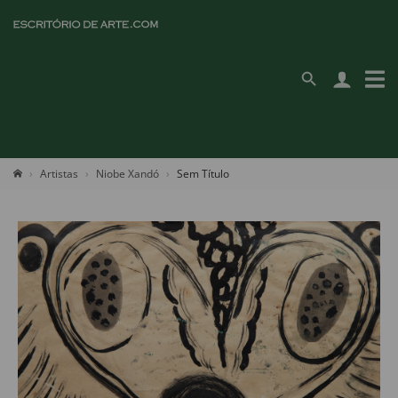
Artistas
Niobe Xandó
Sem Título