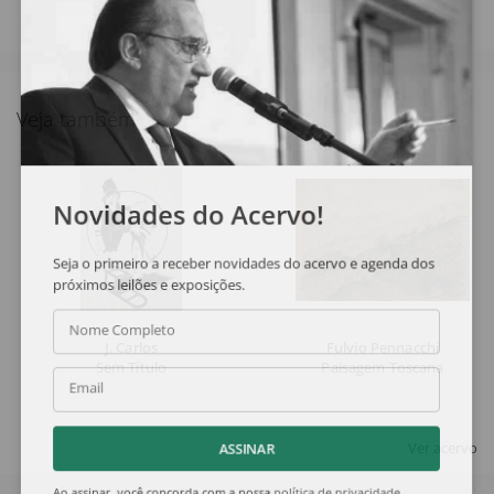
Veja também
Novidades do Acervo!
Seja o primeiro a receber novidades do acervo e agenda dos
próximos leilões e exposições.
Nome Completo
J. Carlos
Fulvio Pennacchi
Sem Título
Paisagem Toscana
Email
Ver acervo
ASSINAR