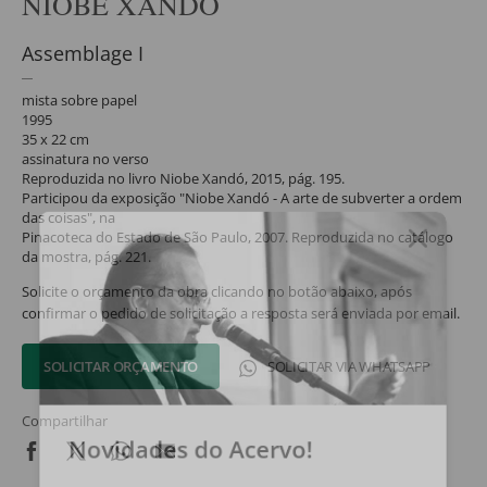
NIOBE XANDÓ
Assemblage I
mista sobre papel
1995
35 x 22 cm
assinatura no verso
Reproduzida no livro Niobe Xandó, 2015, pág. 195.
Participou da exposição "Niobe Xandó - A arte de subverter a ordem
das coisas", na
Pinacoteca do Estado de São Paulo, 2007. Reproduzida no catálogo
da mostra, pág. 221.
Solicite o orçamento da obra clicando no botão abaixo, após
confirmar o pedido de solicitação a resposta será enviada por email.
SOLICITAR ORÇAMENTO
SOLICITAR VIA WHATSAPP
Compartilhar
Novidades do Acervo!