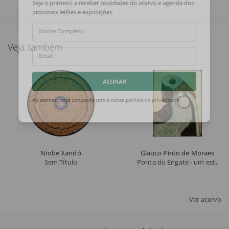
Seja o primeiro a receber novidades do acervo e agenda dos
próximos leilões e exposições.
Nome Completo
Veja também
Email
ASSINAR
Ao assinar, você concorda com a nossa
política de privacidade
.
Niobe Xandó
Glauco Pinto de Moraes
Sem Título
Ponta do Engate - um estudo 
Ver acervo