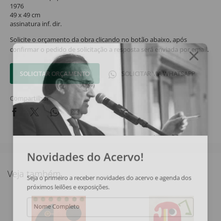
1976
49 x 49 cm
assinatura inf. dir.
Solicite o orçamento da obra clicando no botão abaixo, após
confirmar o pedido de solicitação a resposta será enviada por email.
SOLICITAR ORÇAMENTO
SOLICITAR VIA WHATSAPP
Compartilhar
Novidades do Acervo!
Veja também
Seja o primeiro a receber novidades do acervo e agenda dos
próximos leilões e exposições.
Nome Completo