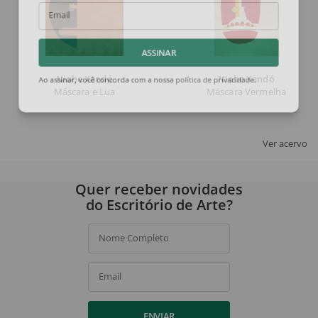
Email
ASSINAR
Niobe Xandó
Niobe Xandó
Ao assinar, você concorda com a nossa
política de privacidade
.
Máscara e Lua
Máscara Vermelha
Ver acervo
Quer receber novidades
do Escritório de Arte?
Nome Completo
Email
ENVIAR