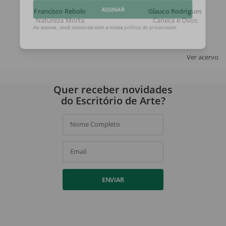
Francisco Rebolo
Glauco Rodrigues
Natureza Morta
Caneca e Ovos
ASSINAR
Ao assinar, você concorda com a nossa
política de privacidade
.
Ver acervo
Quer receber novidades
do Escritório de Arte?
Nome Completo
Email
ENVIAR