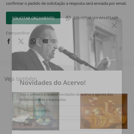
confirmar o pedido de solicitação a resposta será enviada por email.
SOLICITAR ORÇAMENTO
SOLICITAR VIA WHATSAPP
Compartilhar
Veja também
Novidades do Acervo!
Seja o primeiro a receber novidades do acervo e agenda dos
próximos leilões e exposições.
Nome Completo
Email