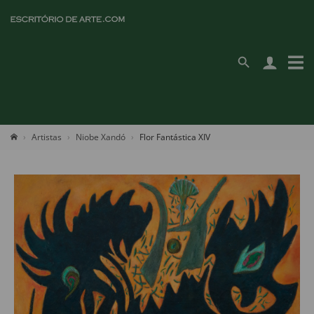
Artistas
Niobe Xandó
Flor Fantástica XIV