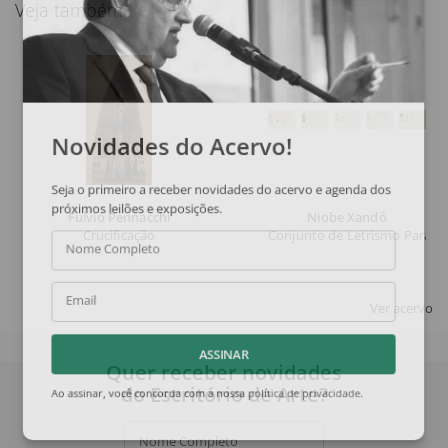
Veja também
Novidades do Acervo!
Seja o primeiro a receber novidades do acervo e agenda dos
próximos leilões e exposições.
Fulvio Pennacchi
Niobe Xandó
Crucificação
Conjunto de Letrismo Para No
Nome Completo
Email
Ver acervo
ASSINAR
Quer receber novidades
do Escritório de Arte?
Ao assinar, você concorda com a nossa
política de privacidade
.
Nome Completo