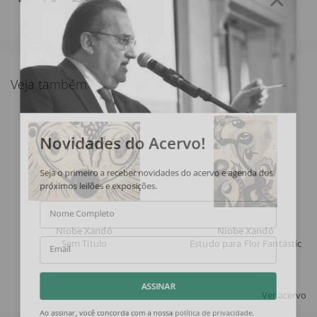
Veja também
Novidades do Acervo!
Seja o primeiro a receber novidades do acervo e agenda dos
próximos leilões e exposições.
Nome Completo
Niobe Xandó
Niobe Xandó
Sem Título
Estudo para Flor Fantástica 
Email
Ver acervo
ASSINAR