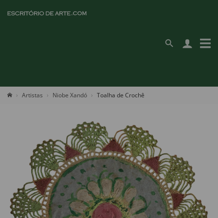
Artistas
Niobe Xandó
Toalha de Crochê