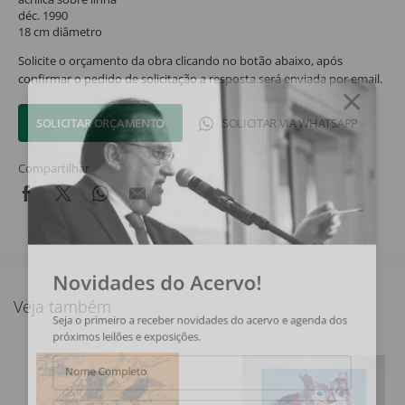
déc. 1990
18 cm diâmetro
Solicite o orçamento da obra clicando no botão abaixo, após
confirmar o pedido de solicitação a resposta será enviada por email.
SOLICITAR ORÇAMENTO
SOLICITAR VIA WHATSAPP
Compartilhar
Novidades do Acervo!
Veja também
Seja o primeiro a receber novidades do acervo e agenda dos
próximos leilões e exposições.
Nome Completo