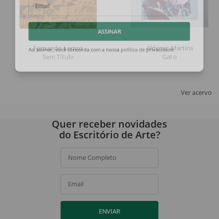
Email
ASSINAR
Fernando Lemos
Aldemir Martins
Sem Título
Gato
Ao assinar, você concorda com a nossa
política de privacidade
.
Ver acervo
Quer receber novidades
do Escritório de Arte?
Nome Completo
Email
ENVIAR