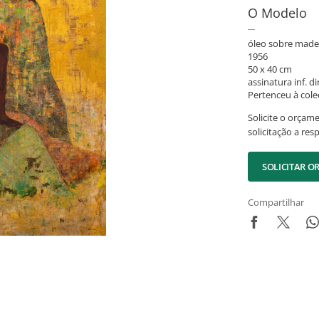
O Modelo
óleo sobre made
1956
50 x 40 cm
assinatura inf. dir
Pertenceu à col
Solicite o orçam
solicitação a res
SOLICITAR 
Compartilhar