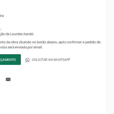
ira
.
eção de Lourdes Xandó.
ento da obra clicando no botão abaixo, após confirmar o pedido de
posta será enviada por email.
ORÇAMENTO
SOLICITAR VIA WHATSAPP