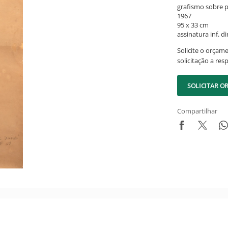
grafismo sobre p
1967
95 x 33 cm
assinatura inf. dir
Solicite o orçam
solicitação a res
SOLICITAR 
Compartilhar