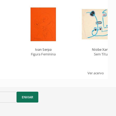
Ivan Serpa
Niobe Xandó
Figura Feminina
Sem Título
Ver acervo
ENVIAR