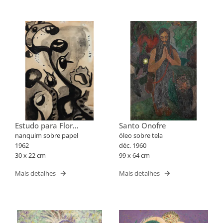
Estudo para Flor
Santo Onofre
Fantástica XXX
nanquim sobre papel
óleo sobre tela
1962
déc. 1960
30 x 22 cm
99 x 64 cm
Mais detalhes
Mais detalhes