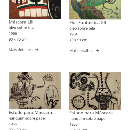
Máscara LIII
Flor Fantástica XII
óleo sobre tela
óleo sobre tela
1966
1964
90 x 70 cm
73 x 91 cm
Mais detalhes
Mais detalhes
Estudo para Máscara
Estudo para Máscara
XLV
XLVIII
nanquim sobre papel
nanquim sobre papel
1966
1966
22 x 30 cm
22 x 30 cm