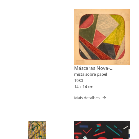
Máscaras Nova-
Iorquinas II
mista sobre papel
1980
14 x 14 cm
Mais detalhes