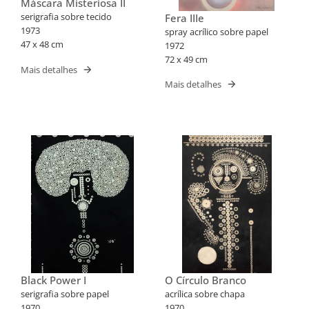
Máscara Misteriosa II
serigrafia sobre tecido
Fera IIIe
1973
spray acrílico sobre papel
47 x 48 cm
1972
72 x 49 cm
Mais detalhes
Mais detalhes
Black Power I
O Círculo Branco
serigrafia sobre papel
acrílica sobre chapa
1970
1970