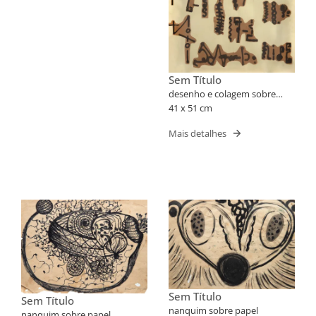
Sem Título
desenho e colagem sobre
papel
41 x 51 cm
Mais detalhes
Sem Título
Sem Título
nanquim sobre papel
nanquim sobre papel