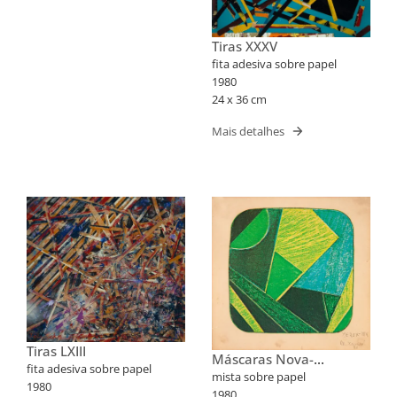
Tiras XXXV
fita adesiva sobre papel
1980
24 x 36 cm
Mais detalhes
Tiras LXIII
Máscaras Nova-
fita adesiva sobre papel
Iorquinas II
mista sobre papel
1980
1980