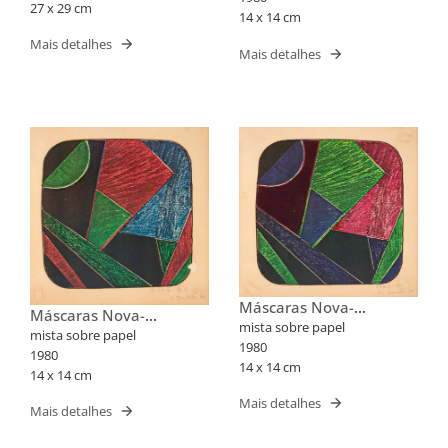
27 x 29 cm
14 x 14 cm
Mais detalhes
Mais detalhes
Máscaras Nova-
Máscaras Nova-
Iorquinas II
mista sobre papel
Iorquinas II
mista sobre papel
1980
1980
14 x 14 cm
14 x 14 cm
Mais detalhes
Mais detalhes