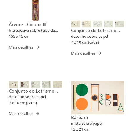
Árvore - Coluna III
Conjunto de Letrismo
fita adesiva sobre tubo de
Para Nomes Próprios
PVC
155 x 15 cm
desenho sobre papel
(Cris, Edgar)
7 x 10 cm (cada)
Mais detalhes
Mais detalhes
Conjunto de Letrismo
Para Nomes Próprios
desenho sobre papel
(Barbara, Cleube)
7 x 10 cm (cada)
Mais detalhes
Bárbara
mista sobre papel
13 x 21 cm