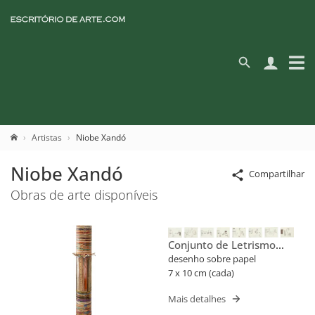
Artistas
Niobe Xandó
Niobe Xandó
Compartilhar
Obras de arte disponíveis
Conjunto de Letrismo
Para Nomes Próprios
desenho sobre papel
(Flusser)
7 x 10 cm (cada)
Mais detalhes