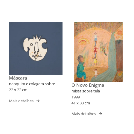
Máscara
nanquim e colagem sobre
O Novo Enigma
papel
22 x 22 cm
mista sobre tela
1999
Mais detalhes
41 x 33 cm
Mais detalhes