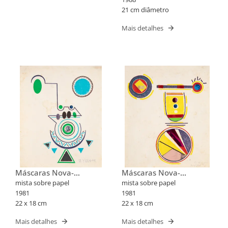
21 cm diâmetro
Mais detalhes
Máscaras Nova-
Máscaras Nova-
Iorquinas II
Iorquinas II
mista sobre papel
mista sobre papel
1981
1981
22 x 18 cm
22 x 18 cm
Mais detalhes
Mais detalhes