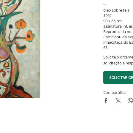
óleo sobre tela
1962
90 x 65 cm
assinatura inf. es
Reproduzida no l
Participou da ex
Pinacoteca do Es
63.
Solicite o orçam
solicitação a res
SOLICITAR 
Compartilhar