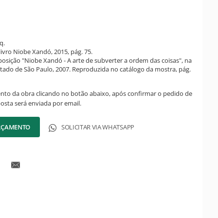
q.
ivro Niobe Xandó, 2015, pág. 75.
posição "Niobe Xandó - A arte de subverter a ordem das coisas", na
tado de São Paulo, 2007. Reproduzida no catálogo da mostra, pág.
ento da obra clicando no botão abaixo, após confirmar o pedido de
posta será enviada por email.
ORÇAMENTO
SOLICITAR VIA WHATSAPP