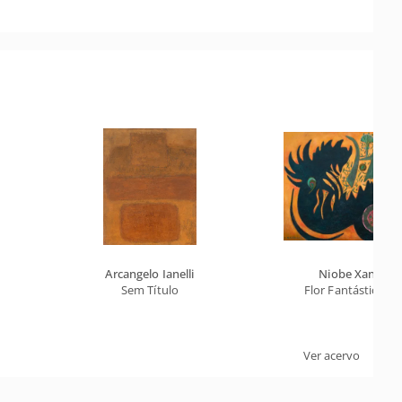
Arcangelo Ianelli
Niobe Xandó
Sem Título
Flor Fantástica XI
Ver acervo