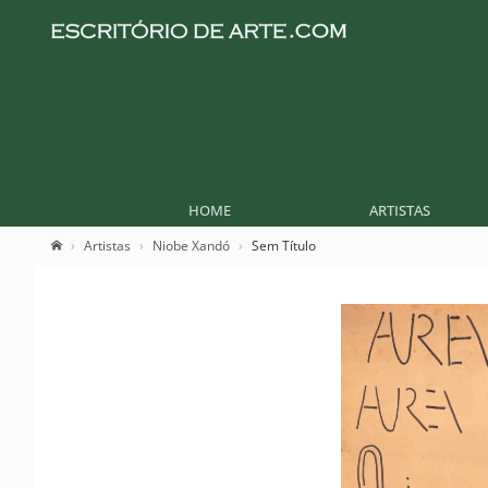
HOME
ARTISTAS
Artistas
Niobe Xandó
Sem Título