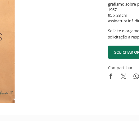
grafismo sobre p
1967
95 x 33 cm
assinatura inf. dir
Solicite o orçam
solicitação a res
SOLICITAR 
Compartilhar