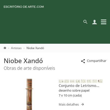
Artistas
Niobe Xandó
Niobe Xandó
Compartilhar
Obras de arte disponíveis
Conjunto de Letrismo
Para Nomes Próprios
desenho sobre papel
(Flusser)
7 x 10 cm (cada)
Mais detalhes