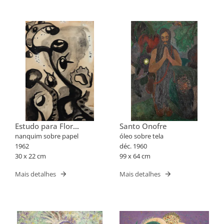
Estudo para Flor
Santo Onofre
Fantástica XXX
nanquim sobre papel
óleo sobre tela
1962
déc. 1960
30 x 22 cm
99 x 64 cm
Mais detalhes
Mais detalhes