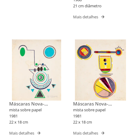
21 cm diâmetro
Mais detalhes
Máscaras Nova-
Máscaras Nova-
Iorquinas II
Iorquinas II
mista sobre papel
mista sobre papel
1981
1981
22 x 18 cm
22 x 18 cm
Mais detalhes
Mais detalhes