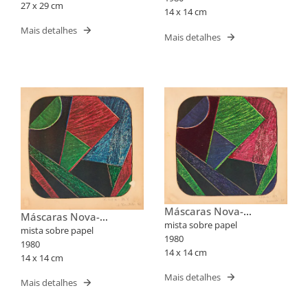
27 x 29 cm
14 x 14 cm
Mais detalhes
Mais detalhes
Máscaras Nova-
Máscaras Nova-
Iorquinas II
mista sobre papel
Iorquinas II
mista sobre papel
1980
1980
14 x 14 cm
14 x 14 cm
Mais detalhes
Mais detalhes