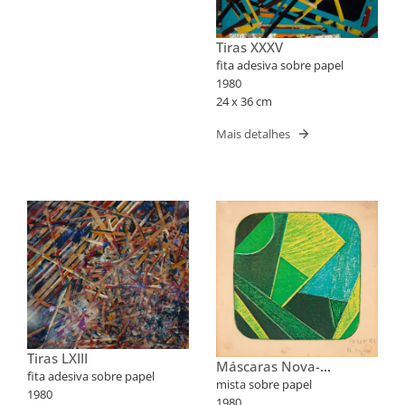
Tiras XXXV
fita adesiva sobre papel
1980
24 x 36 cm
Mais detalhes
Tiras LXIII
Máscaras Nova-
fita adesiva sobre papel
Iorquinas II
mista sobre papel
1980
1980