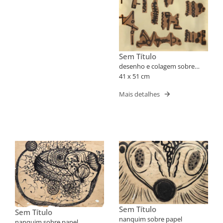
Sem Título
desenho e colagem sobre
papel
41 x 51 cm
Mais detalhes
Sem Título
Sem Título
nanquim sobre papel
nanquim sobre papel