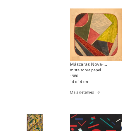
Máscaras Nova-
Iorquinas II
mista sobre papel
1980
14 x 14 cm
Mais detalhes