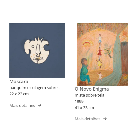
Máscara
nanquim e colagem sobre
O Novo Enigma
papel
22 x 22 cm
mista sobre tela
1999
Mais detalhes
41 x 33 cm
Mais detalhes