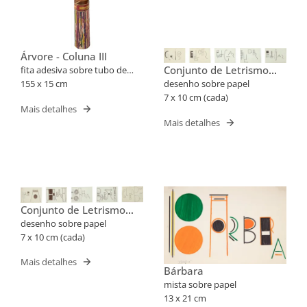
Árvore - Coluna III
Conjunto de Letrismo
fita adesiva sobre tubo de
Para Nomes Próprios
PVC
155 x 15 cm
desenho sobre papel
(Cris, Edgar)
7 x 10 cm (cada)
Mais detalhes
Mais detalhes
Conjunto de Letrismo
Para Nomes Próprios
desenho sobre papel
(Barbara, Cleube)
7 x 10 cm (cada)
Mais detalhes
Bárbara
mista sobre papel
13 x 21 cm