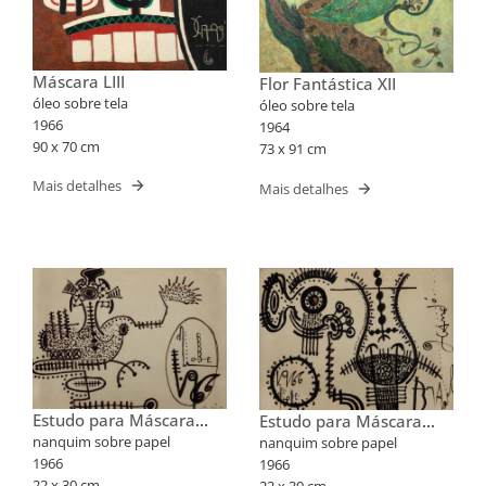
Máscara LIII
Flor Fantástica XII
óleo sobre tela
óleo sobre tela
1966
1964
90 x 70 cm
73 x 91 cm
Mais detalhes
Mais detalhes
Estudo para Máscara
Estudo para Máscara
XLV
XLVIII
nanquim sobre papel
nanquim sobre papel
1966
1966
22 x 30 cm
22 x 30 cm