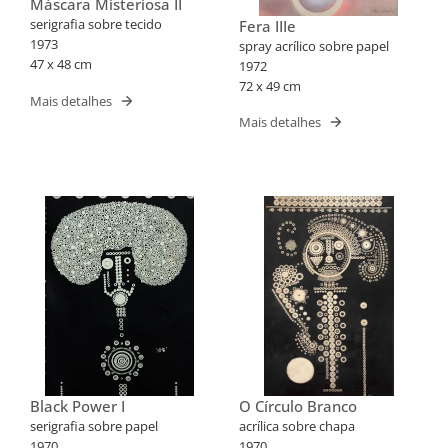
Máscara Misteriosa II
serigrafia sobre tecido
Fera IIIe
1973
spray acrílico sobre papel
47 x 48 cm
1972
72 x 49 cm
Mais detalhes
Mais detalhes
Black Power I
O Círculo Branco
serigrafia sobre papel
acrílica sobre chapa
1970
1970