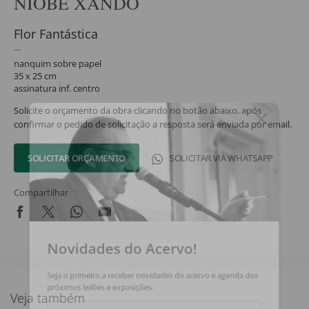
NIOBE XANDÓ
Flor Fantástica
nanquim sobre papel
35 x 25 cm
assinatura inf. centro
Solicite o orçamento da obra clicando no botão abaixo, após
confirmar o pedido de solicitação a resposta será enviada por email.
SOLICITAR ORÇAMENTO
SOLICITAR VIA WHATSAPP
Compartilhar
Novidades do Acervo!
Seja o primeiro a receber novidades do acervo e agenda dos
próximos leilões e exposições.
Veja também