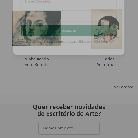
Nome Completo
Email
ASSINAR
Ao assinar, você concorda com a nossa
política de privacidade
.
Niobe Xandó
J. Carlos
Auto Retrato
Sem Título
Ver acervo
Quer receber novidades
do Escritório de Arte?
Nome Completo