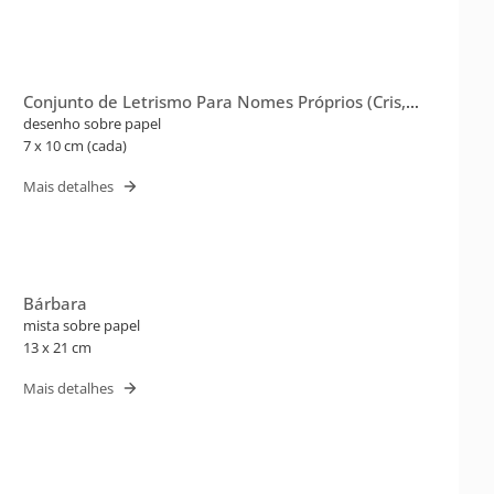
Conjunto de Letrismo Para Nomes Próprios (Cris,
Edgar)
desenho sobre papel
7 x 10 cm (cada)
Mais detalhes
Bárbara
mista sobre papel
13 x 21 cm
Mais detalhes