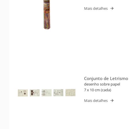
Mais detalhes
Conjunto de Letrismo
(Barbara, Cleube)
desenho sobre papel
7 x 10 cm (cada)
Mais detalhes