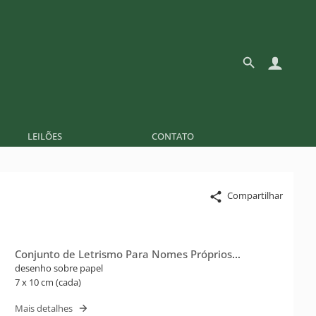
LEILÕES
CONTATO
Compartilhar
Conjunto de Letrismo Para Nomes Próprios
(Flusser)
desenho sobre papel
7 x 10 cm (cada)
Mais detalhes