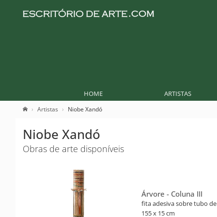
HOME
ARTISTAS
Artistas
Niobe Xandó
Niobe Xandó
Obras de arte disponíveis
Árvore - Coluna III
fita adesiva sobre tubo d
155 x 15 cm