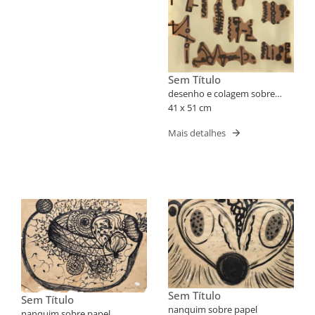
Sem Título
desenho e colagem sobre
papel
41 x 51 cm
Mais detalhes
Sem Título
Sem Título
nanquim sobre papel
nanquim sobre papel