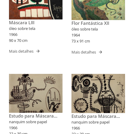
Máscara LIII
Flor Fantástica XII
óleo sobre tela
óleo sobre tela
1966
1964
90 x 70 cm
73 x 91 cm
Mais detalhes
Mais detalhes
Estudo para Máscara
Estudo para Máscara
XLV
XLVIII
nanquim sobre papel
nanquim sobre papel
1966
1966
22 x 30 cm
22 x 30 cm