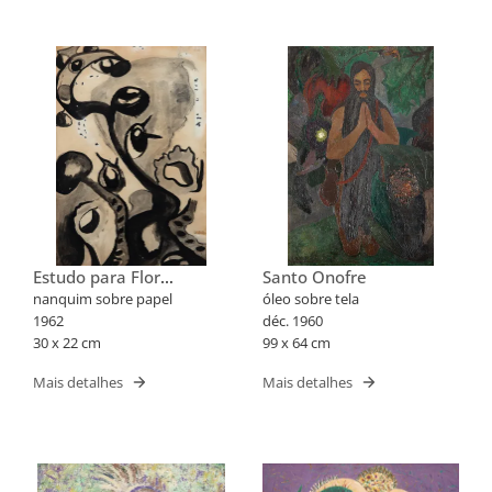
Estudo para Flor
Santo Onofre
Fantástica XXX
nanquim sobre papel
óleo sobre tela
1962
déc. 1960
30 x 22 cm
99 x 64 cm
Mais detalhes
Mais detalhes