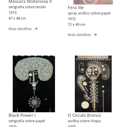
Máscara Misteriosa II
serigrafia sobre tecido
Fera IIIe
1973
spray acrílico sobre papel
47 x 48 cm
1972
72 x 49 cm
Mais detalhes
Mais detalhes
Black Power I
O Círculo Branco
serigrafia sobre papel
acrílica sobre chapa
1970
1970