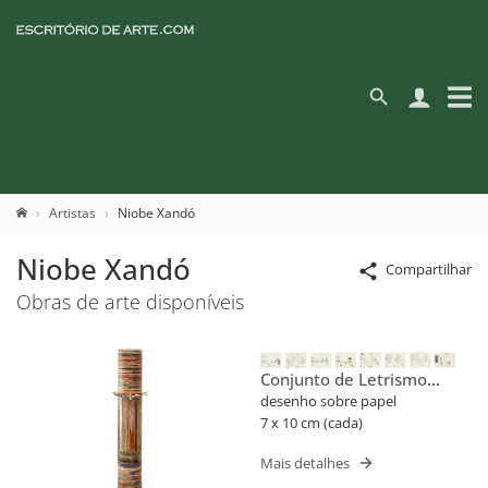
Artistas
Niobe Xandó
Niobe Xandó
Compartilhar
Obras de arte disponíveis
Conjunto de Letrismo
Para Nomes Próprios
desenho sobre papel
(Flusser)
7 x 10 cm (cada)
Mais detalhes