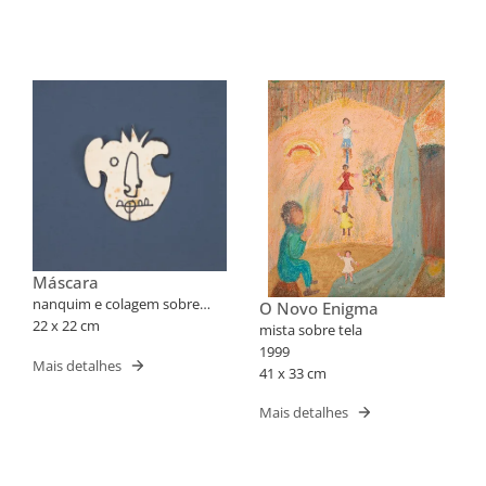
Máscara
nanquim e colagem sobre
O Novo Enigma
papel
22 x 22 cm
mista sobre tela
1999
Mais detalhes
41 x 33 cm
Mais detalhes