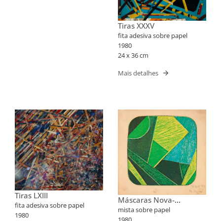
Tiras XXXV
fita adesiva sobre papel
1980
24 x 36 cm
Mais detalhes
Tiras LXIII
Máscaras Nova-
fita adesiva sobre papel
Iorquinas II
mista sobre papel
1980
1980