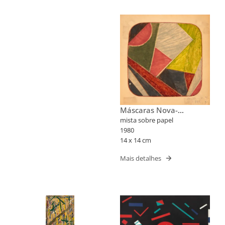
Máscaras Nova-
Iorquinas II
mista sobre papel
1980
14 x 14 cm
Mais detalhes