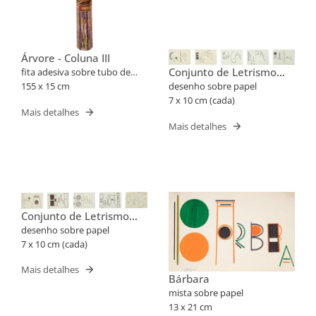
Árvore - Coluna III
Conjunto de Letrismo
fita adesiva sobre tubo de
Para Nomes Próprios
PVC
155 x 15 cm
desenho sobre papel
(Cris, Edgar)
7 x 10 cm (cada)
Mais detalhes
Mais detalhes
Conjunto de Letrismo
Para Nomes Próprios
desenho sobre papel
(Barbara, Cleube)
7 x 10 cm (cada)
Mais detalhes
Bárbara
mista sobre papel
13 x 21 cm