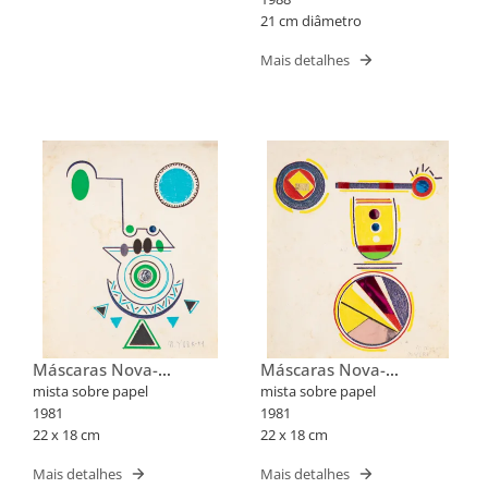
21 cm diâmetro
Mais detalhes
Máscaras Nova-
Máscaras Nova-
Iorquinas II
Iorquinas II
mista sobre papel
mista sobre papel
1981
1981
22 x 18 cm
22 x 18 cm
Mais detalhes
Mais detalhes