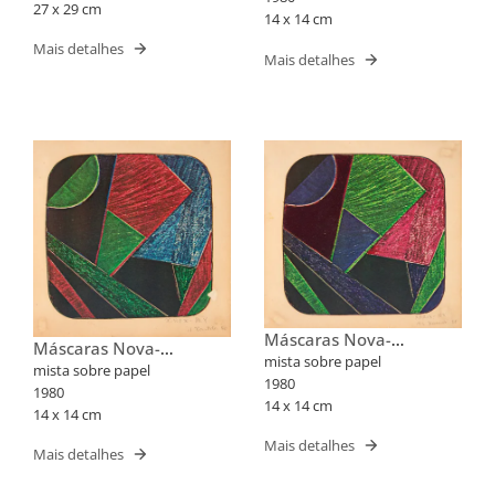
27 x 29 cm
14 x 14 cm
Mais detalhes
Mais detalhes
Máscaras Nova-
Máscaras Nova-
Iorquinas II
mista sobre papel
Iorquinas II
mista sobre papel
1980
1980
14 x 14 cm
14 x 14 cm
Mais detalhes
Mais detalhes