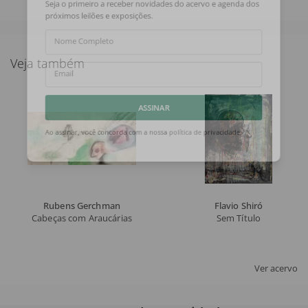
Seja o primeiro a receber novidades do acervo e agenda dos
próximos leilões e exposições.
Nome Completo
Veja também
Email
ASSINAR
Ao assinar, você concorda com a nossa
política de privacidade
.
Rubens Gerchman
Flavio Shiró
Cabeças com Araucárias
Sem Título
Ver acervo