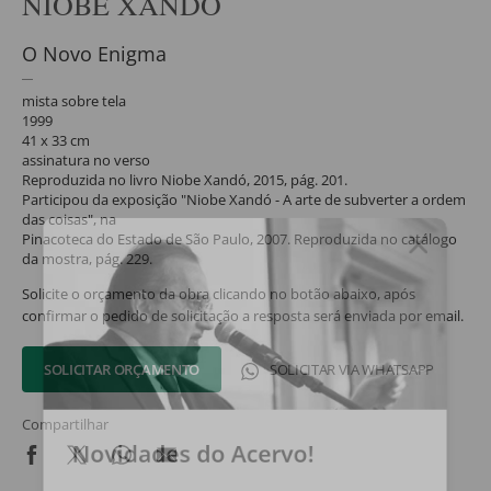
NIOBE XANDÓ
O Novo Enigma
mista sobre tela
1999
41 x 33 cm
assinatura no verso
Reproduzida no livro Niobe Xandó, 2015, pág. 201.
Participou da exposição "Niobe Xandó - A arte de subverter a ordem
das coisas", na
Pinacoteca do Estado de São Paulo, 2007. Reproduzida no catálogo
da mostra, pág. 229.
Solicite o orçamento da obra clicando no botão abaixo, após
confirmar o pedido de solicitação a resposta será enviada por email.
SOLICITAR ORÇAMENTO
SOLICITAR VIA WHATSAPP
Compartilhar
Novidades do Acervo!