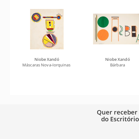
Niobe Xandó
Niobe Xandó
Máscaras Nova-Iorquinas II
Bárbara
Quer receber
do Escritóri