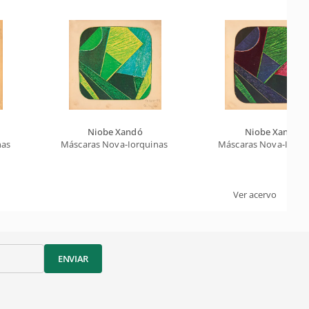
Niobe Xandó
Niobe Xandó
as II
Máscaras Nova-Iorquinas II
Máscaras Nova-Iorqui
Ver acervo
ENVIAR