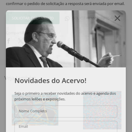
confirmar o pedido de solicitação a resposta será enviada por email.
SOLICITAR ORÇAMENTO
SOLICITAR VIA WHATSAPP
Compartilhar
Veja também
Novidades do Acervo!
Seja o primeiro a receber novidades do acervo e agenda dos
próximos leilões e exposições.
Nome Completo
Email