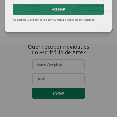
Niobe Xandó
Marysia Portinari
Tiras XXXV
O Céu Cheio De Estrelas
ASSINAR
Ao assinar, você concorda com a nossa
política de privacidade
.
Ver acervo
Quer receber novidades
do Escritório de Arte?
Nome Completo
Email
ENVIAR