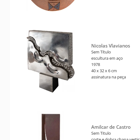
Nicolas Vlavianos
Sem Título
escultura em aço
1978
40 x 32 x 6 cm
assinatura na peça
Amilcar de Castro
Sem Titulo
corte e dobra chapa vertic