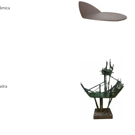
râmica
"A Realidade Máxima das Coisas",
ntowitz, na Galeria Frente, de 16 de
024. Reproduzido no catálogo da
adra
car de Castro: corte e dobra. Texto
e Castro e Marília Razuk
: Cosac & Naify, 2003, p. 126, sob