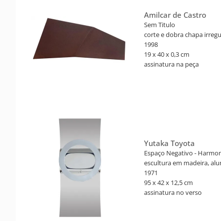
Amilcar de Castro
Sem Titulo
corte e dobra chapa irregu
1998
19 x 40 x 0,3 cm
assinatura na peça
Certificado nº CA 000.790.
Castro: corte e dobra. Tex
Castro e Marília Razuk (c
Naify, 2003, p. 152, sob reg
Yutaka Toyota
Espaço Negativo - Harmon
escultura em madeira, alu
1971
95 x 42 x 12,5 cm
assinatura no verso
Certificado de autenticida