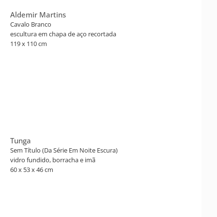
Aldemir Martins
Cavalo Branco
escultura em chapa de aço recortada
119 x 110 cm
Tunga
Sem Título (Da Série Em Noite Escura)
vidro fundido, borracha e imã
60 x 53 x 46 cm