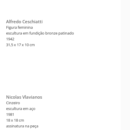
Alfredo Ceschiatti
Figura feminina
escultura em fundição bronze patinado
1942
31,5 x 17 x 10 cm
Nicolas Vlavianos
Cinzeiro
escultura em aço
1981
18 x 18 cm
assinatura na peça