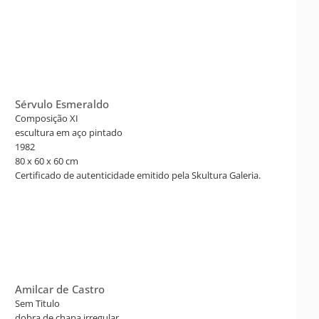
Sérvulo Esmeraldo
Composição XI
escultura em aço pintado
1982
80 x 60 x 60 cm
Certificado de autenticidade emitido pela Skultura Galeria.
Amilcar de Castro
Sem Titulo
dobra de chapa irregular