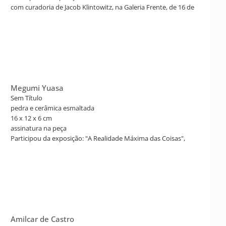
com curadoria de Jacob Klintowitz, na Galeria Frente, de 16 de
março a 01 de junho de 2024. Reproduzido no catálogo da
mostra pág. 99.
Megumi Yuasa
Sem Título
pedra e cerâmica esmaltada
16 x 12 x 6 cm
assinatura na peça
Participou da exposição: "A Realidade Máxima das Coisas",
com curadoria de Jacob Klintowitz, na Galeria Frente, de 16 de
março a 01 de junho de 2024. Reproduzido no catálogo da
mostra pág. 98.
Amilcar de Castro