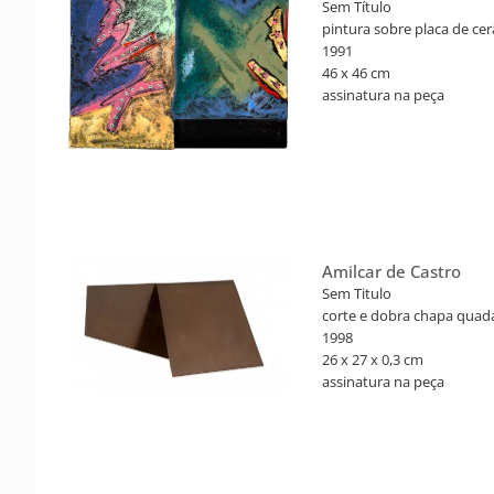
Sem Título
pintura sobre placa de ce
1991
46 x 46 cm
assinatura na peça
Participou da exposição: 
com curadoria de Jacob Kli
março a 29 de junho de 2
mostra pág. 97.
Amilcar de Castro
Sem Titulo
corte e dobra chapa quad
1998
26 x 27 x 0,3 cm
assinatura na peça
Reproduzido no livro: Amil
Tadeu Chiarelli. Rodrigo d
(coordenadores). São Paulo
registro IRR 07.