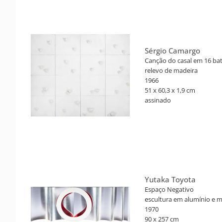
Sérgio Camargo
Canção do casal em 16 ba
relevo de madeira
1966
51 x 60,3 x 1,9 cm
assinado
Certificado de autenticid
assinado por Raquel Arnau
Proveniência: Galleria la P
Exposições: Gênova, Galler
novembro de 1967
Yutaka Toyota
Espaço Negativo
escultura em alumínio e 
1970
90 x 257 cm