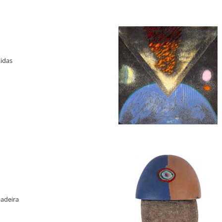
tidas
ade do Espólio de Sérgio Camargo
d, nº 15633.
olena, Gênova, Itália.
ia la Polena, Camargo , outubro -
madeira