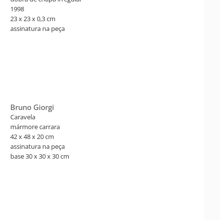
1998
23 x 23 x 0,3 cm
assinatura na peça
Certificado nº CA 000.798. Livro: Amilcar de Castro: corte e
dobra. Texto Tadeu Chiarelli. São Paulo: Cosac & Naify, 2003.
p. 139.
Bruno Giorgi
Caravela
mármore carrara
42 x 48 x 20 cm
assinatura na peça
base 30 x 30 x 30 cm