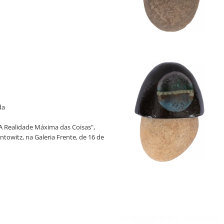
Yutaka Toyota, Museu De Arte
s (Mamam)- Recife, 2023-2024.
"A Realidade Máxima das Coisas",
ntowitz, na Galeria Frente, de 16 de
024. Reproduzido no catálogo da
da
"A Realidade Máxima das Coisas",
ntowitz, na Galeria Frente, de 16 de
024. Reproduzido no catálogo da