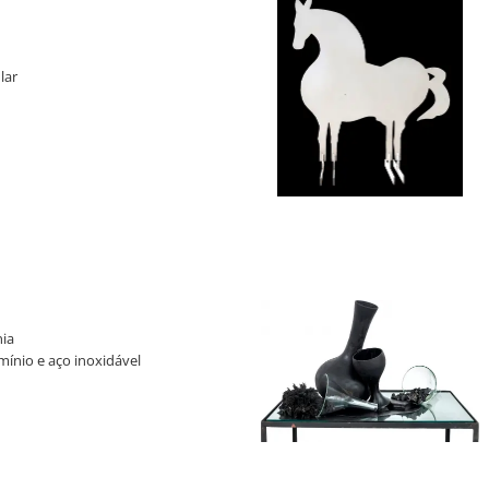
lar
 Reproduzido no livro: Amilcar de
to Tadeu Chiarelli. Rodrigo de
oordenadores). São Paulo: Cosac &
istro IRR 37.
ia
mínio e aço inoxidável
de nº 0001333- Série A.