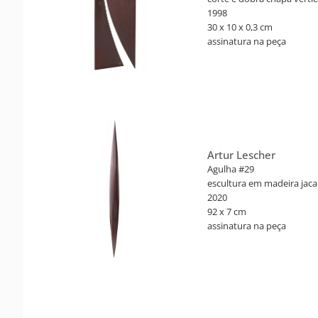
1998
30 x 10 x 0,3 cm
assinatura na peça
Certificado nº CA 000.750. 
dobra. São Paulo: Cosac & 
Artur Lescher
Agulha #29
escultura em madeira jac
2020
92 x 7 cm
assinatura na peça
Exemplar nº 11/15 + 3 P/A.