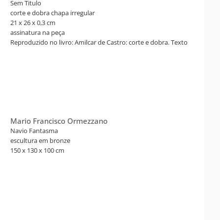
Sem Titulo
corte e dobra chapa irregular
21 x 26 x 0,3 cm
assinatura na peça
Reproduzido no livro: Amilcar de Castro: corte e dobra. Texto
Tadeu Chiarelli. Rodrigo de Castro e Marília Razuk
(coordenadores). São Paulo: Cosac & Naify, 2003., p. 138, sob
registro IRR 17.
Mario Francisco Ormezzano
Navio Fantasma
escultura em bronze
150 x 130 x 100 cm