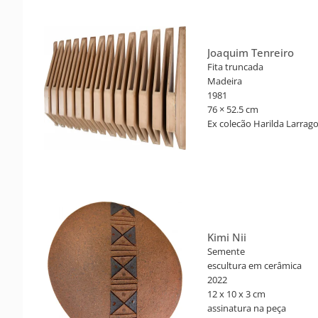
Joaquim Tenreiro
Fita truncada
Madeira
1981
76 × 52.5 cm
Ex colecão Harilda Larragot
Kimi Nii
Semente
escultura em cerâmica
2022
12 x 10 x 3 cm
assinatura na peça