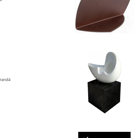
Livro: Amilcar de Castro: corte e
Naify, 2003. p.112.
arandá