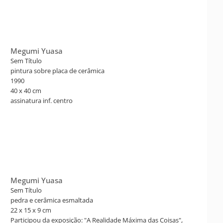
Megumi Yuasa
Sem Título
pintura sobre placa de cerâmica
1990
40 x 40 cm
assinatura inf. centro
Megumi Yuasa
Sem Título
pedra e cerâmica esmaltada
22 x 15 x 9 cm
Participou da exposição: "A Realidade Máxima das Coisas",