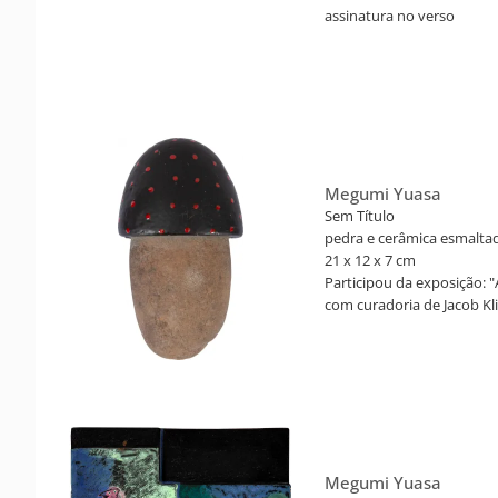
assinatura no verso
Participou da exposição 
Moderna Aloisio Magalhãe
Participou da exposição: 
com curadoria de Jacob Kli
março a 01 de junho de 2
mostra pág. 156 e 157.
Megumi Yuasa
Sem Título
pedra e cerâmica esmalta
21 x 12 x 7 cm
Participou da exposição: 
com curadoria de Jacob Kli
março a 01 de junho de 2
mostra pág. 98.
Megumi Yuasa