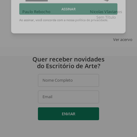
Paulo Rebocho
Nicolas Vlavianos
ASSINAR
Sem Título
Ao assinar, você concorda com a nossa
política de privacidade
.
Ver acervo
Quer receber novidades
do Escritório de Arte?
Nome Completo
Email
ENVIAR