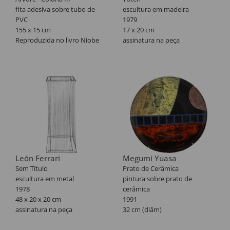
fita adesiva sobre tubo de
escultura em madeira
PVC
1979
155 x 15 cm
17 x 20 cm
Reproduzida no livro Niobe
assinatura na peça
Xandó, 2015, pág. 198.
Participou da exposição
"Niobe Xandó - A arte de
subverter a ordem das
coisas", na Pinacoteca do
Estado de São Paulo, 2007.
Reproduzida no catálogo da
mostra, pág. 218.
Catalogada sob n°
NX06100/1013.
León Ferrari
Megumi Yuasa
Sem Título
Prato de Cerâmica
escultura em metal
pintura sobre prato de
1978
cerâmica
48 x 20 x 20 cm
1991
assinatura na peça
32 cm (diâm)
Exemplar nº 3/30.
assinatura direita