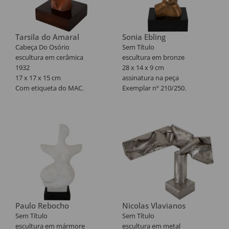
Tarsila do Amaral
Sonia Ebling
Cabeça Do Osório
Sem Título
escultura em cerâmica
escultura em bronze
1932
28 x 14 x 9 cm
17 x 17 x 15 cm
assinatura na peça
Com etiqueta do MAC.
Exemplar nº 210/250.
Medida com a base: 29 cm de
altura.
Paulo Rebocho
Nicolas Vlavianos
Sem Título
Sem Título
escultura em mármore
escultura em metal