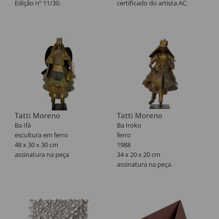
Edição nº 11/30.
certificado do artista AC.
0015-01
Tatti Moreno
Tatti Moreno
Ba Ifá
Ba Iroko
escultura em ferro
ferro
48 x 30 x 30 cm
1988
assinatura na peça
34 x 20 x 20 cm
assinatura na peça