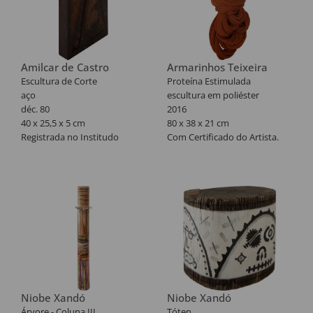
Amilcar de Castro
Armarinhos Teixeira
Escultura de Corte
Proteína Estimulada
aço
escultura em poliéster
déc. 80
2016
40 x 25,5 x 5 cm
80 x 38 x 21 cm
Registrada no Institudo
Com Certificado do Artista.
Amilcar de Castro sob CA
002.181.
Niobe Xandó
Niobe Xandó
Árvore - Coluna III
Tóten