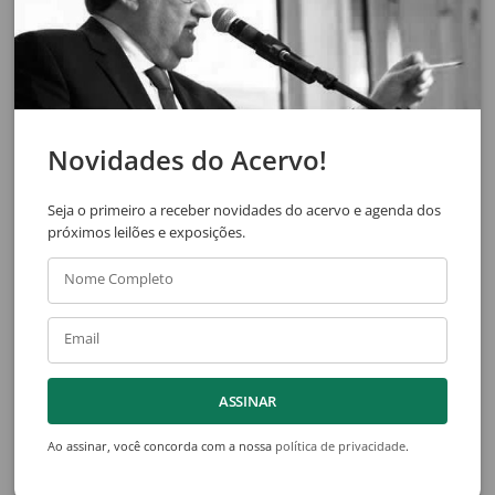
assinatura na peça
assinado
Novidades do Acervo!
Seja o primeiro a receber novidades do acervo e agenda dos
próximos leilões e exposições.
Nome Completo
Paulo Rebocho
Paulo Rebocho
Sem Título
Sem Título
escultura em cobre
escultura em metal e caixa de
Email
6,5 x 15 x 7 cm
madeira
assinado
20 x 30 x 20 cm
Acompanha caixa de madeira.
ASSINAR
Ao assinar, você concorda com a nossa
política de privacidade
.