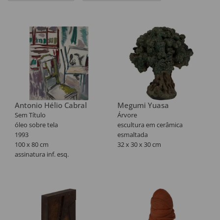
Antonio Hélio Cabral
Megumi Yuasa
Sem Título
Árvore
óleo sobre tela
escultura em cerâmica
1993
esmaltada
100 x 80 cm
32 x 30 x 30 cm
assinatura inf. esq.