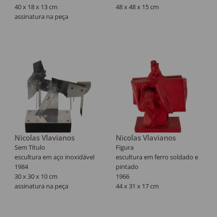
40 x 18 x 13 cm
48 x 48 x 15 cm
assinatura na peça
Nicolas Vlavianos
Nicolas Vlavianos
Sem Título
Figura
escultura em aço inoxidável
escultura em ferro soldado e
1984
pintado
30 x 30 x 10 cm
1966
assinatura na peça
44 x 31 x 17 cm
Exemplar nº 147/250.
Reproduzido no livro
"Vlavianos - A práxis da
escultura nas páginas 76 e