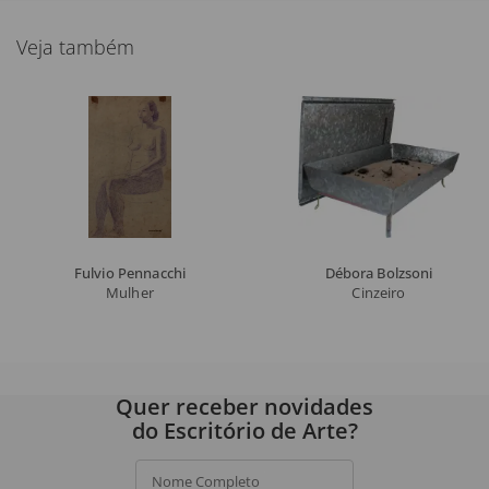
de: Mario Cravo Jr., Motta e
Silva, José Valladares, Oswald
Veja também
de Andrade, Wilson Rocha,
Flávio de Aquino, Pietro Maria
Bardi, Jorge Amado, Clarival
do Prado Valladares, José
Geraldo Vieira, Marc
Berkovitz, Will Grohmann,
Geraldo Ferraz, Rhada
Abramo, Antonio Celestino,
Roger Bastide.
Fulvio Pennacchi
Débora Bolzsoni
Mulher
Cinzeiro
Quer receber novidades
do Escritório de Arte?
Nome Completo