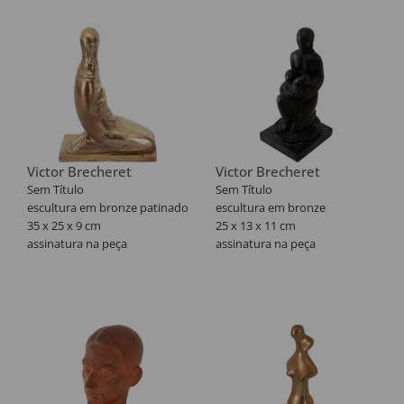
Reproduzido no livro da
Exposição na Galeria Frente
"A Realidade Máxima das
Coisas" de Jacob Klintowitz,
2024, pág. 105.
Victor Brecheret
Victor Brecheret
Sem Título
Sem Título
escultura em bronze patinado
escultura em bronze
35 x 25 x 9 cm
25 x 13 x 11 cm
assinatura na peça
assinatura na peça