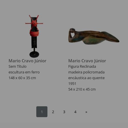
Mario Cravo Júnior
Mario Cravo Júnior
Sem Título
Figura Reclinada
escultura em ferro
madeira policromada
148 x 60 x 35 cm
encáustica ao quente
1951
54 x 210 x 45 cm
Livro:
MOTTA E SILVA, et al. Cravo
[esculturas Mario Cravo ;
1
2
3
4
»
fotografias Mario Cravo
Neto]. Salvador, Bahia: Áries,
1983. p. [121] Contém textos