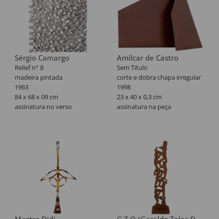
Sérgio Camargo
Amilcar de Castro
Relief n° 8
Sem Titulo
madeira pintada
corte e dobra chapa irregular
1963
1998
84 x 68 x 09 cm
23 x 40 x 0,3 cm
assinatura no verso
assinatura na peça
Registrada no Espólio de
Certificado nº CA 000.774.
Sérgio Camargo, assinada por
Reproduzido no livro: Amilcar
Raquel Arnaud.
de Castro: corte e dobra.
Proveniência:
Texto Tadeu Chiarelli. Rodrigo
Galeria del Naviglio, Milão e
de Castro e Marília Razuk
Galeria L'Obelisco, Roma,
(coordenadores). São Paulo:
(carimbo no verso).
Cosac & Naify, 2003. p. 134,
EXPOSIÇÕES
sob registro IRR 21.
Sergio Camargo, Galeria
Naviglio, Milão, março,1967
(carimbo no verso); Sergio