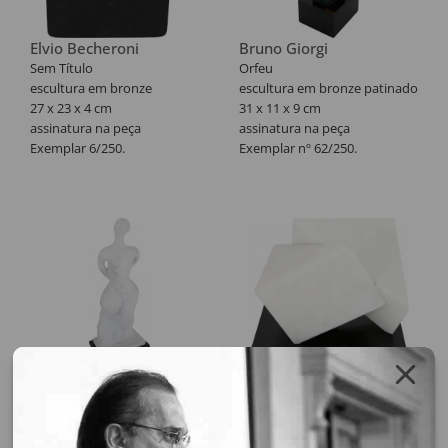
Elvio Becheroni
Bruno Giorgi
Sem Título
Orfeu
escultura em bronze
escultura em bronze patinado
27 x 23 x 4 cm
31 x 11 x 9 cm
assinatura na peça
assinatura na peça
Exemplar 6/250.
Exemplar nº 62/250.
Paulo Rebocho
Paulo Rebocho
Nu Feminino
Sem Título
escultura em mármore
escultura em mármore
58 x 12 x 22 cm
21 x 23 x 21 cm