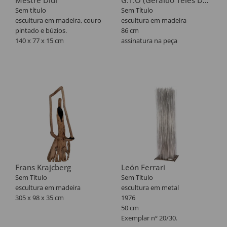
Mestre Didi
G.T.O (Geraldo Teles De
Camargo, Galeria L'Obelisco,
Oliveira)
Sem título
Sem Título
Roma,1967.
escultura em madeira, couro
escultura em madeira
pintado e búzios.
86 cm
140 x 77 x 15 cm
assinatura na peça
Frans Krajcberg
León Ferrari
Sem Título
Sem Título
escultura em madeira
escultura em metal
305 x 98 x 35 cm
1976
50 cm
Exemplar nº 20/30.