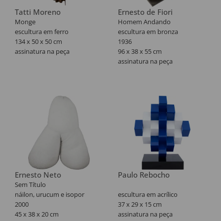
Tatti Moreno
Ernesto de Fiori
Monge
Homem Andando
escultura em ferro
escultura em bronza
134 x 50 x 50 cm
1936
assinatura na peça
96 x 38 x 55 cm
assinatura na peça
Tiragem nº 2/8.
Ernesto Neto
Paulo Rebocho
Sem Título
náilon, urucum e isopor
escultura em acrílico
2000
37 x 29 x 15 cm
45 x 38 x 20 cm
assinatura na peça