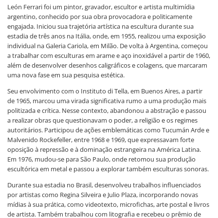
León Ferrari foi um pintor, gravador, escultor e artista multimídia
argentino, conhecido por sua obra provocadora e politicamente
engajada. Iniciou sua trajetória artística na escultura durante sua
estadia de três anos na Itália, onde, em 1955, realizou uma exposição
individual na Galeria Cariola, em Milão. De volta à Argentina, começou
a trabalhar com esculturas em arame e aço inoxidável a partir de 1960,
além de desenvolver desenhos caligráficos e colagens, que marcaram
uma nova fase em sua pesquisa estética.
Seu envolvimento com o Instituto di Tella, em Buenos Aires, a partir
de 1965, marcou uma virada significativa rumo a uma produção mais
politizada e crítica. Nesse contexto, abandonou a abstração e passou
a realizar obras que questionavam o poder, a religião e os regimes
autoritários. Participou de ações emblemáticas como Tucumán Arde e
Malvenido Rockefeller, entre 1968 e 1969, que expressavam forte
oposição à repressão e à dominação estrangeira na América Latina.
Em 1976, mudou-se para São Paulo, onde retomou sua produção
escultórica em metal e passou a explorar também esculturas sonoras.
Durante sua estadia no Brasil, desenvolveu trabalhos influenciados
por artistas como Regina Silveira e Julio Plaza, incorporando novas
mídias à sua prática, como videotexto, microfichas, arte postal e livros
de artista. Também trabalhou com litografia e recebeu o prêmio de