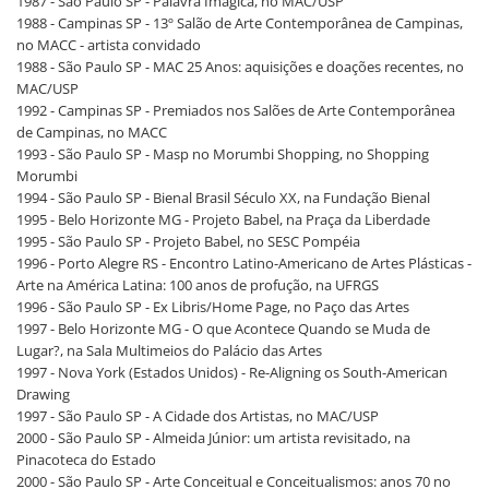
1987 - São Paulo SP - Palavra Imágica, no MAC/USP
1988 - Campinas SP - 13º Salão de Arte Contemporânea de Campinas,
no MACC - artista convidado
1988 - São Paulo SP - MAC 25 Anos: aquisições e doações recentes, no
MAC/USP
1992 - Campinas SP - Premiados nos Salões de Arte Contemporânea
de Campinas, no MACC
1993 - São Paulo SP - Masp no Morumbi Shopping, no Shopping
Morumbi
1994 - São Paulo SP - Bienal Brasil Século XX, na Fundação Bienal
1995 - Belo Horizonte MG - Projeto Babel, na Praça da Liberdade
1995 - São Paulo SP - Projeto Babel, no SESC Pompéia
1996 - Porto Alegre RS - Encontro Latino-Americano de Artes Plásticas -
Arte na América Latina: 100 anos de profução, na UFRGS
1996 - São Paulo SP - Ex Libris/Home Page, no Paço das Artes
1997 - Belo Horizonte MG - O que Acontece Quando se Muda de
Lugar?, na Sala Multimeios do Palácio das Artes
1997 - Nova York (Estados Unidos) - Re-Aligning os South-American
Drawing
1997 - São Paulo SP - A Cidade dos Artistas, no MAC/USP
2000 - São Paulo SP - Almeida Júnior: um artista revisitado, na
Pinacoteca do Estado
2000 - São Paulo SP - Arte Conceitual e Conceitualismos: anos 70 no