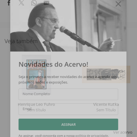
Veja também
Novidades do Acervo!
Seja o primeiro a receber novidades do acervo e agenda dos
próximos leilões e exposições.
Nome Completo
Henrique Leo Fuhro
Vicente Kutka
Sem título
Sem Título
Email
ASSINAR
Ver acervo