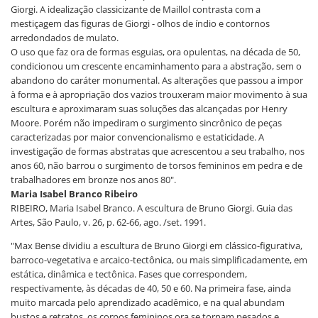
Giorgi. A idealização classicizante de Maillol contrasta com a
mestiçagem das figuras de Giorgi - olhos de índio e contornos
arredondados de mulato.
O uso que faz ora de formas esguias, ora opulentas, na década de 50,
condicionou um crescente encaminhamento para a abstração, sem o
abandono do caráter monumental. As alterações que passou a impor
à forma e à apropriação dos vazios trouxeram maior movimento à sua
escultura e aproximaram suas soluções das alcançadas por Henry
Moore. Porém não impediram o surgimento sincrônico de peças
caracterizadas por maior convencionalismo e estaticidade. A
investigação de formas abstratas que acrescentou a seu trabalho, nos
anos 60, não barrou o surgimento de torsos femininos em pedra e de
trabalhadores em bronze nos anos 80".
Maria Isabel Branco Ribeiro
RIBEIRO, Maria Isabel Branco. A escultura de Bruno Giorgi. Guia das
Artes, São Paulo, v. 26, p. 62-66, ago. /set. 1991.
"Max Bense dividiu a escultura de Bruno Giorgi em clássico-figurativa,
barroco-vegetativa e arcaico-tectônica, ou mais simplificadamente, em
estática, dinâmica e tectônica. Fases que correspondem,
respectivamente, às décadas de 40, 50 e 60. Na primeira fase, ainda
muito marcada pelo aprendizado acadêmico, e na qual abundam
bustos e retratos, os corpos femininos ora se tornam pesados e