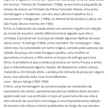
em bronze, "Herma de Tiradentes" (1986), se encontra à esquerda da
rampa de acesso ao Panteão da Pátria Tancredo Neves, uma justa
homenagem a Tiradentes. Um dos seus últimos trabalhos foi o
monumento "Integração" (1989), no Memorial da América Latina, em
São Paulo. Bruno morreu em 1993.
Entre os habitantes da cidade existe um enorme orgulho em relação
ao nome do escultor, sendo difícil encontrar alguém que não o
conheça. É possível ver na praça da cidade algumas réplicas de suas
obras como "A Esfinge"(1960), como também "Os Candangos". Aliás
sobre isso, há curiosidade um tanto trágica, contada pelas pessoas da
cidade. Na praça, em meio há alguns jardins, uma mulher se
aproximou e colocou o filho entre os braços da esfinge para tirar
fotos. O problema é que a estátua já estava um tanto frouxa, e antes
que a mãe esboçasse alguma reação, ela despencou sobre criança,
matando-a. Em função disto, a estátua foi retirada da praça por alguns
anos, mas está de volta, num local diferente.
Livro - Bruno Giorgi (1905-1993)
O livro, uma homenagem às comemorações do centenário de
nascimento do artista, apresenta esculturas inéditas deste escultor
apaixonado por sua profissão e traça um panorama de sua vida e
obra através de uma foto-cronologia e uma impressionante seleção
de excertos de críticas e textos publicados ao longo de sua carreira.