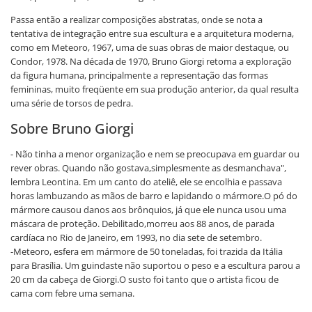
Passa então a realizar composições abstratas, onde se nota a
tentativa de integração entre sua escultura e a arquitetura moderna,
como em Meteoro, 1967, uma de suas obras de maior destaque, ou
Condor, 1978. Na década de 1970, Bruno Giorgi retoma a exploração
da figura humana, principalmente a representação das formas
femininas, muito freqüente em sua produção anterior, da qual resulta
uma série de torsos de pedra.
Sobre Bruno Giorgi
- Não tinha a menor organização e nem se preocupava em guardar ou
rever obras. Quando não gostava,simplesmente as desmanchava",
lembra Leontina. Em um canto do ateliê, ele se encolhia e passava
horas lambuzando as mãos de barro e lapidando o mármore.O pó do
mármore causou danos aos brônquios, já que ele nunca usou uma
máscara de proteção. Debilitado,morreu aos 88 anos, de parada
cardíaca no Rio de Janeiro, em 1993, no dia sete de setembro.
-Meteoro, esfera em mármore de 50 toneladas, foi trazida da Itália
para Brasília. Um guindaste não suportou o peso e a escultura parou a
20 cm da cabeça de Giorgi.O susto foi tanto que o artista ficou de
cama com febre uma semana.