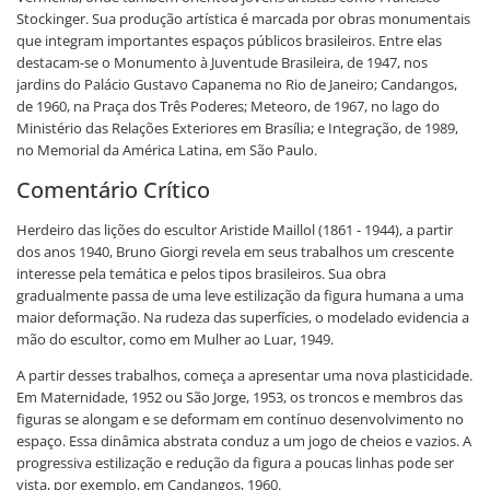
Stockinger. Sua produção artística é marcada por obras monumentais
que integram importantes espaços públicos brasileiros. Entre elas
destacam-se o Monumento à Juventude Brasileira, de 1947, nos
jardins do Palácio Gustavo Capanema no Rio de Janeiro; Candangos,
de 1960, na Praça dos Três Poderes; Meteoro, de 1967, no lago do
Ministério das Relações Exteriores em Brasília; e Integração, de 1989,
no Memorial da América Latina, em São Paulo.
Comentário Crítico
Herdeiro das lições do escultor Aristide Maillol (1861 - 1944), a partir
dos anos 1940, Bruno Giorgi revela em seus trabalhos um crescente
interesse pela temática e pelos tipos brasileiros. Sua obra
gradualmente passa de uma leve estilização da figura humana a uma
maior deformação. Na rudeza das superfícies, o modelado evidencia a
mão do escultor, como em Mulher ao Luar, 1949.
A partir desses trabalhos, começa a apresentar uma nova plasticidade.
Em Maternidade, 1952 ou São Jorge, 1953, os troncos e membros das
figuras se alongam e se deformam em contínuo desenvolvimento no
espaço. Essa dinâmica abstrata conduz a um jogo de cheios e vazios. A
progressiva estilização e redução da figura a poucas linhas pode ser
vista, por exemplo, em Candangos, 1960.