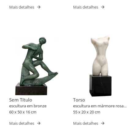
Mais detalhes
Mais detalhes
Sem Título
Torso
escultura em bronze
escultura em mármore rosa
60 x 50 x 16 cm
português
55 x 20 x 20 cm
Mais detalhes
Mais detalhes