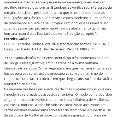
manifeste a liberdade com que ele se moverá sempre em meio ao
prolífero universo das formas. E também se verifica seu interesse pela
temática brasileira, pelo tipo nativo, o que o conduz a audaciosas
conjugações do clássico ou do arcaico com o moderno. É um período
de tateamento e busca de seu próprio caminho, que se revelará, no
curso dos anos, um processo não-linear de afastamento da forma
humana natural e de libertação da velha tradição européia".
Ferreira Gullar
GULLAR, Ferreira. Bruno Giorgi ou o fascículo das formas. In: BRUNO
Giorgi. São Paulo: Art Ed. ; Rio de Janeiro: Record, 1980. p. 14.
"O pensador alemão Max Bense identificou três momentos na obra
de Giorgi. A fase figurativa, em que trabalha a forma humana
idealizada e hierática. Outra, vegetativa, em que mantém a figura, usa
hastes para sua construção e preocupa-se com o dinamismo do
conjunto. E uma fase tectônica, em que chega à abstração e dá caráter
arquitetônico à obra.
Na verdade tais fases são aberturas de possibilidades novas, que não
impedem a retomada de aspectos anteriores. O modo como abordou
a figura humana em vários momentos trai a influência de Maillol: os
volumes cilíndricos, a pose hierática e a idealização arcaizante, em
certas ocasiões fixando uma adolescência atemporal. A superfície lisa
da escultura de Maillol se opõe por vezes à aspereza do bronze de