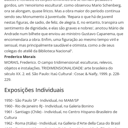
gordos, um 'renoirismo escultural', como observou Mario Schenberg,
ora se alongam, quase líricos. Mas a obra maior do período continua
sendo seu Monumento à Juventude. 'Repara o que há de juvenil
nestas figuras, de sadio, de feliz, de alegria. E, no entanto, transpira um
sentimento de dignidade, e elas são graves e nobres', anotou Mário de
Andrade num bilhete que enviou ao ministro Gustavo Capanema, que
encomendara a obra. Enfim, uma figuração ao mesmo tempo viril e
sensual, mas principalmente saudável e otimista, como a de seus
colegas do ateliê da Biblioteca Nacional".
Frederico Morais
MORAIS, Frederico. O campo tridimensional: esculturas, relevos,
objetos e instalações. TRIDIMENSIONALIDADE: arte brasileira do
século XX. 2. ed. São Paulo: Itaú Cultural : Cosac & Naify, 1999. p. 228-
229.
Exposições Individuais
1950 - São Paulo SP - Individual, no MAM/SP
1960 - Rio de Janeiro RJ - Individual, na Galeria Bonino
1961 - Santiago (Chile) - Individual, no Centro Hispano-Brasileiro de
Cultura
1962 - Roma (Itália) - Individual, na Galleria d'Arte della Casa do Brasil