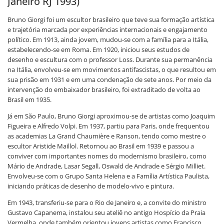
Janeiro RJ 1993)
Bruno Giorgi foi um escultor brasileiro que teve sua formação artística
e trajetória marcada por experiências internacionais e engajamento
político. Em 1913, ainda jovem, mudou-se com a família para a Itália,
estabelecendo-se em Roma. Em 1920, iniciou seus estudos de
desenho e escultura com o professor Loss. Durante sua permanência
na Itália, envolveu-se em movimentos antifascistas, o que resultou em
sua prisão em 1931 e em uma condenação de sete anos. Por meio da
intervenção do embaixador brasileiro, foi extraditado de volta ao
Brasil em 1935.
Já em São Paulo, Bruno Giorgi aproximou-se de artistas como Joaquim
Figueira e Alfredo Volpi. Em 1937, partiu para Paris, onde frequentou
as academias La Grand Chaumière e Ranson, tendo como mestre o
escultor Aristide Maillol. Retornou ao Brasil em 1939 e passou a
conviver com importantes nomes do modernismo brasileiro, como
Mário de Andrade, Lasar Segall, Oswald de Andrade e Sérgio Milliet.
Envolveu-se com o Grupo Santa Helena e a Família Artística Paulista,
iniciando práticas de desenho de modelo-vivo e pintura.
Em 1943, transferiu-se para o Rio de Janeiro e, a convite do ministro
Gustavo Capanema, instalou seu ateliê no antigo Hospício da Praia
Vermelha, onde também orientou jovens artistas como Francisco