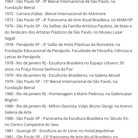
1967 - São Paulo SP - 9ª Bienal Internacional de São Paulo, na
Fundação Bienal
1972 - Carrara (Itália) - Bienal Internacional do Mármore
1972 - São Paulo SP - 4º Panorama de Arte Atual Brasileira, no MAM/SP
1976 - São Paulo SP - Os Salões: da Família Artística Paulista, de Maio e
do Sindicato dos Artistas Plásticos de São Paulo, no Museu Lasar
Segall
1978 - Penápolis SP - 3º Salão de Artes Plásticas da Noroeste, na
Fundação Educacional de Penápolis. Faculdade de Filosofia, Ciências e
Letras de Penápolis
1978 - Rio de Janeiro RJ - Escultura Brasileira no Espaço Urbano: 50
anos, na Praça Nossa Senhora da Paz
1979 - Rio de Janeiro RJ - Escultores Brasileiros, na Galeria Aktuel
1979 - São Paulo SP - 15ª Bienal Internacional de São Paulo, na
Fundação Bienal
1980 - Rio de Janeiro RJ - Homenagem a Mário Pedrosa, na Galeria Jean
Boghici
1980 - Rio de Janeiro RJ - Milton Dacosta, Volpi, Bruno Giorgi, na Acervo
Galeria de Arte
1980 - São Paulo SP - Panorama da Escultura Brasileira no Século XX,
no Centro Campestre do Sesc
1981 - Guarujá SP - Escultura ao Ar Livre, no Hotel Jequitimar
1981 - São Paulo SP - 13º Panorama de Arte Atual Brasileira, no