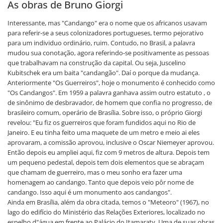
As obras de Bruno Giorgi
Interessante, mas "Candango" era o nome que os africanos usavam
para referir-se a seus colonizadores portugueses, termo pejorativo
para um individuo ordinário, ruim. Contudo, no Brasil, a palavra
mudou sua conotação, agora referindo-se positivamente as pessoas
que trabalhavam na construção da capital. Ou seja, Juscelino
Kubitschek era um baita "candangão". Daí o porque da mudança.
Anteriormente "Os Guerreiros", hoje o monumento é conhecido como
"Os Candangos". Em 1959 a palavra ganhava assim outro estatuto , o
de sinônimo de desbravador, de homem que confia no progresso, de
brasileiro comum, operário de Brasília. Sobre isso, o próprio Giorgi
revelou: "Eu fiz os guerreiros que foram fundidos aqui no Rio de
Janeiro. E eu tinha feito uma maquete de um metro e meio ai eles
aprovaram, a comissão aprovou, inclusive o Oscar Niemeyer aprovou.
Então depois eu ampliei aqui, fiz com 9 metros de altura. Depois tem
um pequeno pedestal, depois tem dois elementos que se abraçam
que chamam de guerreiro, mas o meu sonho era fazer uma
homenagem ao candango. Tanto que depois veio pôr nome de
candango. Isso aqui é um monumento aos candangos".
Ainda em Brasília, além da obra citada, temos o "Meteoro" (1967), no
lago do edifício do Ministério das Relações Exteriores, localizado no
espelho d"água em frente ao Palácio do Itamaraty. Uma de suas obras