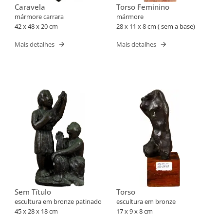
Caravela
Torso Feminino
mármore carrara
mármore
42 x 48 x 20 cm
28 x 11 x 8 cm ( sem a base)
Mais detalhes
Mais detalhes
Sem Título
Torso
escultura em bronze patinado
escultura em bronze
45 x 28 x 18 cm
17 x 9 x 8 cm