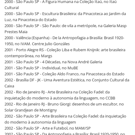
2000 - São Paulo SP - A Figura Humana na Coleção Itaú, no Itaú
Cultural
2000 - São Paulo SP - Escultura Brasileira: da Pinacoteca ao Jardim da
Luz, na Pinacoteca do Estado
2000 - São Paulo SP - São Paulo: de vila a metrópole, na Galeria Masp
Prestes Maia
2000 - Valência (Espanha) - De la Antropofagia a Brasilía: Brasil 1920-
1950, no IVAM. Centre Julio Gonzáles
2001 - Porto Alegre RS - Coleção Liba e Rubem Knijnik: arte brasileira
contemporânea, no Margs
2001 - São Paulo SP - 4 Décadas, na Nova André Galeria
2001 - São Paulo SP - Individual, no MuBE
2001 - São Paulo SP - Coleção Aldo Franco, na Pinacoteca do Estado
2002 - Brasília DF - JK - Uma Aventura Estética, no Conjunto Cultural da
Caixa
2002 - Rio de Janeiro RJ - Arte Brasileira na Coleção Fadel: da
inquietação do moderno à autonomia da linguagem, no CCBB
2002 - Rio de Janeiro RJ - Bruno Giorgi: desenhos de um escultor, no
Solar Grandjean de Montigny
2002 - São Paulo SP - Arte Brasileira na Coleção Fadel: da inquietação
do moderno à autonomia da linguagem
2002 - São Paulo SP - Arte e Futebol, no MAM/SP
2002 - São Paulo SP - Da Antropofagia a Brasília: Brasil 1920-1950, no