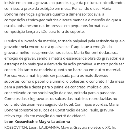
insiste em expor a gravura na parede, lugar da pintura, contradizendo,
com isso, a praxe da exibição em mesa. Pensando o uso, Maria
Bonomi interroga a gravura quanto à dimensão; todavia, a
composição rítmico-geométrica discute menos a dimensão do que a
escala, pois, mesmo nas impressas em pequenos formatos, a
composição lança a visão para fora do suporte.
O sulco é a invasão da matéria, tornada palpável pela resistência que o
gravador nela encontra e à qual vence. É aqui que a emoção da
gravura melhor se apreende: nos sulcos, Maria Bonomi declara sua
emoção de gravar, sendo a matriz o essencial da obra do gravador, e a
estampa não mais que a derivada da ação primitiva. A matriz pode ser
construída tanto na madeira quanto no barro ou em outro material.
Por sua vez, a matriz pode ser passada para os mais diversos
suportes, como o papel, o alumínio, o poliéster, o concreto. Ir da mesa
para a parede e desta para o painel de concreto implica o uso,
concretizado como socialização da obra, voltada para o passante.
Como os das xilogravuras, os sulcos das matrizes reproduzidas no
concreto destinam-se a saguão do hotel. Com ripas e cordas, Maria
Bonomi constrói os sulcos da Construção de São Paulo, gravura-
relevo erguida em estação do metrô da cidade".
Leon Kossovitch e Mayra Laudanna
KOSSOVITCH, Leon; LAUDANNA, Mayra. Gravura no século XX. In: