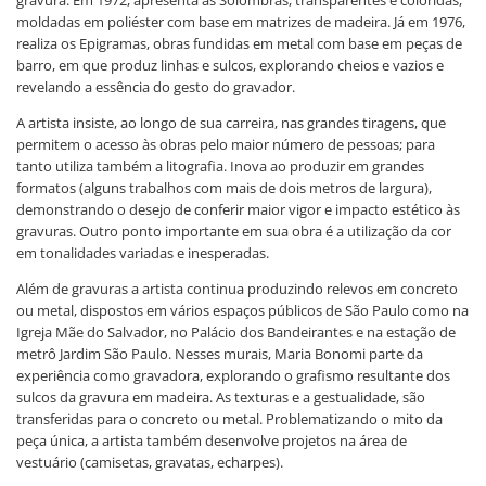
gravura. Em 1972, apresenta as Solombras, transparentes e coloridas,
moldadas em poliéster com base em matrizes de madeira. Já em 1976,
realiza os Epigramas, obras fundidas em metal com base em peças de
barro, em que produz linhas e sulcos, explorando cheios e vazios e
revelando a essência do gesto do gravador.
A artista insiste, ao longo de sua carreira, nas grandes tiragens, que
permitem o acesso às obras pelo maior número de pessoas; para
tanto utiliza também a litografia. Inova ao produzir em grandes
formatos (alguns trabalhos com mais de dois metros de largura),
demonstrando o desejo de conferir maior vigor e impacto estético às
gravuras. Outro ponto importante em sua obra é a utilização da cor
em tonalidades variadas e inesperadas.
Além de gravuras a artista continua produzindo relevos em concreto
ou metal, dispostos em vários espaços públicos de São Paulo como na
Igreja Mãe do Salvador, no Palácio dos Bandeirantes e na estação de
metrô Jardim São Paulo. Nesses murais, Maria Bonomi parte da
experiência como gravadora, explorando o grafismo resultante dos
sulcos da gravura em madeira. As texturas e a gestualidade, são
transferidas para o concreto ou metal. Problematizando o mito da
peça única, a artista também desenvolve projetos na área de
vestuário (camisetas, gravatas, echarpes).