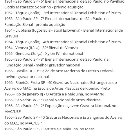
1961 - São Paulo SP - 6ª Bienal Internacional de São Paulo, no Pavilhão
Ciccilo Matarazzo Sobrinho - prêmio aquisição
1962 - Tóquio (Japão) - 3rd International Biennial Exhibition of Prints
1963 - São Paulo SP - 7ª Bienal Internacional de São Paulo, na
Fundação Bienal - prêmio aquisição
1964 - Liubliana (Iugoslávia - atual Eslovênia) - Bienal Internacional de
Gravura
1964 - Tóquio (Japão) - 4th International Biennial Exhibition of Prints
1964 - Veneza (Itália) - 32ª Bienal de Veneza
1965 - Genebra (Suíça) - Xylon IV International
1965 - São Paulo SP - 8ª Bienal Internacional de São Paulo, na
Fundação Bienal - melhor gravador nacional
1966 - Brasília DF - 3º Salão de Arte Moderna do Distrito Federal -
melhor gravador nacional
1966 - Ribeirão Preto SP - 40 Gravuras Nacionais e Estrangeiras do
Acervo do MAC, na Escola de Artes Plásticas de Ribeirão Preto
1966 - Rio de Janeiro RJ - O Artista e a Máquina, no MAM/RJ
1966 - Salvador BA - 1ª Bienal Nacional de Artes Plásticas
1966 - São Paulo SP - 2ª Exposição da Jovem Gravura Nacional, no
MAC/USP
1966 - São Paulo SP - 40 Gravuras Nacionais e Estrangeiras do Acervo
do MAC, no MAC/USP
1966 - São Paulo SP - O Artista e a Máquina, no Masp