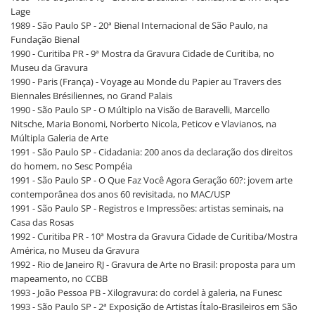
Lage
1989 - São Paulo SP - 20ª Bienal Internacional de São Paulo, na
Fundação Bienal
1990 - Curitiba PR - 9ª Mostra da Gravura Cidade de Curitiba, no
Museu da Gravura
1990 - Paris (França) - Voyage au Monde du Papier au Travers des
Biennales Brésiliennes, no Grand Palais
1990 - São Paulo SP - O Múltiplo na Visão de Baravelli, Marcello
Nitsche, Maria Bonomi, Norberto Nicola, Peticov e Vlavianos, na
Múltipla Galeria de Arte
1991 - São Paulo SP - Cidadania: 200 anos da declaração dos direitos
do homem, no Sesc Pompéia
1991 - São Paulo SP - O Que Faz Você Agora Geração 60?: jovem arte
contemporânea dos anos 60 revisitada, no MAC/USP
1991 - São Paulo SP - Registros e Impressões: artistas seminais, na
Casa das Rosas
1992 - Curitiba PR - 10ª Mostra da Gravura Cidade de Curitiba/Mostra
América, no Museu da Gravura
1992 - Rio de Janeiro RJ - Gravura de Arte no Brasil: proposta para um
mapeamento, no CCBB
1993 - João Pessoa PB - Xilogravura: do cordel à galeria, na Funesc
1993 - São Paulo SP - 2ª Exposição de Artistas Ítalo-Brasileiros em São