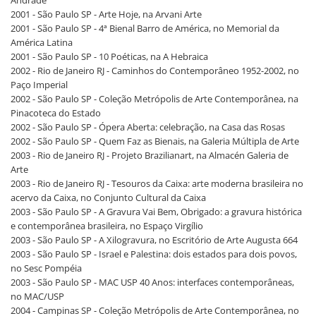
Andrade
2001 - São Paulo SP - Arte Hoje, na Arvani Arte
2001 - São Paulo SP - 4ª Bienal Barro de América, no Memorial da
América Latina
2001 - São Paulo SP - 10 Poéticas, na A Hebraica
2002 - Rio de Janeiro RJ - Caminhos do Contemporâneo 1952-2002, no
Paço Imperial
2002 - São Paulo SP - Coleção Metrópolis de Arte Contemporânea, na
Pinacoteca do Estado
2002 - São Paulo SP - Ópera Aberta: celebração, na Casa das Rosas
2002 - São Paulo SP - Quem Faz as Bienais, na Galeria Múltipla de Arte
2003 - Rio de Janeiro RJ - Projeto Brazilianart, na Almacén Galeria de
Arte
2003 - Rio de Janeiro RJ - Tesouros da Caixa: arte moderna brasileira no
acervo da Caixa, no Conjunto Cultural da Caixa
2003 - São Paulo SP - A Gravura Vai Bem, Obrigado: a gravura histórica
e contemporânea brasileira, no Espaço Virgílio
2003 - São Paulo SP - A Xilogravura, no Escritório de Arte Augusta 664
2003 - São Paulo SP - Israel e Palestina: dois estados para dois povos,
no Sesc Pompéia
2003 - São Paulo SP - MAC USP 40 Anos: interfaces contemporâneas,
no MAC/USP
2004 - Campinas SP - Coleção Metrópolis de Arte Contemporânea, no