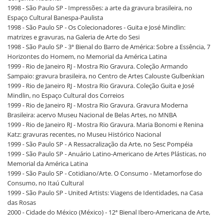
1998 - São Paulo SP - Impressões: a arte da gravura brasileira, no
Espaço Cultural Banespa-Paulista
1998 - São Paulo SP - Os Colecionadores - Guita e José Mindlin:
matrizes e gravuras, na Galeria de Arte do Sesi
1998 - São Paulo SP - 3ª Bienal do Barro de América: Sobre a Essência, 7
Horizontes do Homem, no Memorial da América Latina
1999 - Rio de Janeiro RJ - Mostra Rio Gravura. Coleção Armando
Sampaio: gravura brasileira, no Centro de Artes Calouste Gulbenkian
1999 - Rio de Janeiro RJ - Mostra Rio Gravura. Coleção Guita e José
Mindlin, no Espaço Cultural dos Correios
1999 - Rio de Janeiro RJ - Mostra Rio Gravura. Gravura Moderna
Brasileira: acervo Museu Nacional de Belas Artes, no MNBA
1999 - Rio de Janeiro RJ - Mostra Rio Gravura. Maria Bonomi e Renina
Katz: gravuras recentes, no Museu Histórico Nacional
1999 - São Paulo SP - A Ressacralização da Arte, no Sesc Pompéia
1999 - São Paulo SP - Anuário Latino-Americano de Artes Plásticas, no
Memorial da América Latina
1999 - São Paulo SP - Cotidiano/Arte. O Consumo - Metamorfose do
Consumo, no Itaú Cultural
1999 - São Paulo SP - United Artists: Viagens de Identidades, na Casa
das Rosas
2000 - Cidade do México (México) - 12ª Bienal Ibero-Americana de Arte,