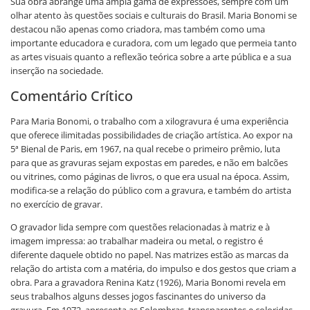
Sua obra abrange uma ampla gama de expressões, sempre com um
olhar atento às questões sociais e culturais do Brasil. Maria Bonomi se
destacou não apenas como criadora, mas também como uma
importante educadora e curadora, com um legado que permeia tanto
as artes visuais quanto a reflexão teórica sobre a arte pública e a sua
inserção na sociedade.
Comentário Crítico
Para Maria Bonomi, o trabalho com a xilogravura é uma experiência
que oferece ilimitadas possibilidades de criação artística. Ao expor na
5ª Bienal de Paris, em 1967, na qual recebe o primeiro prêmio, luta
para que as gravuras sejam expostas em paredes, e não em balcões
ou vitrines, como páginas de livros, o que era usual na época. Assim,
modifica-se a relação do público com a gravura, e também do artista
no exercício de gravar.
O gravador lida sempre com questões relacionadas à matriz e à
imagem impressa: ao trabalhar madeira ou metal, o registro é
diferente daquele obtido no papel. Nas matrizes estão as marcas da
relação do artista com a matéria, do impulso e dos gestos que criam a
obra. Para a gravadora Renina Katz (1926), Maria Bonomi revela em
seus trabalhos alguns desses jogos fascinantes do universo da