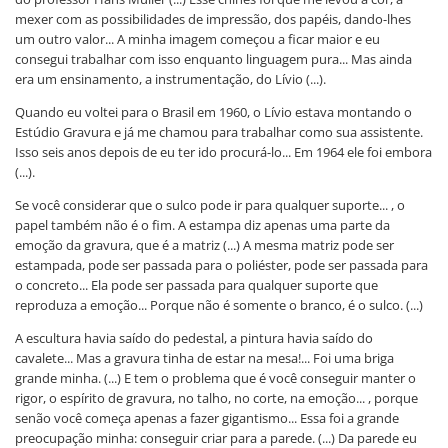
mexer com as possibilidades de impressão, dos papéis, dando-lhes
um outro valor... A minha imagem começou a ficar maior e eu
consegui trabalhar com isso enquanto linguagem pura... Mas ainda
era um ensinamento, a instrumentação, do Lívio (...).
Quando eu voltei para o Brasil em 1960, o Lívio estava montando o
Estúdio Gravura e já me chamou para trabalhar como sua assistente.
Isso seis anos depois de eu ter ido procurá-lo... Em 1964 ele foi embora
(...).
Se você considerar que o sulco pode ir para qualquer suporte... , o
papel também não é o fim. A estampa diz apenas uma parte da
emoção da gravura, que é a matriz (...) A mesma matriz pode ser
estampada, pode ser passada para o poliéster, pode ser passada para
o concreto... Ela pode ser passada para qualquer suporte que
reproduza a emoção... Porque não é somente o branco, é o sulco. (...)
A escultura havia saído do pedestal, a pintura havia saído do
cavalete... Mas a gravura tinha de estar na mesa!... Foi uma briga
grande minha. (...) E tem o problema que é você conseguir manter o
rigor, o espírito de gravura, no talho, no corte, na emoção... , porque
senão você começa apenas a fazer gigantismo... Essa foi a grande
preocupação minha: conseguir criar para a parede. (...) Da parede eu