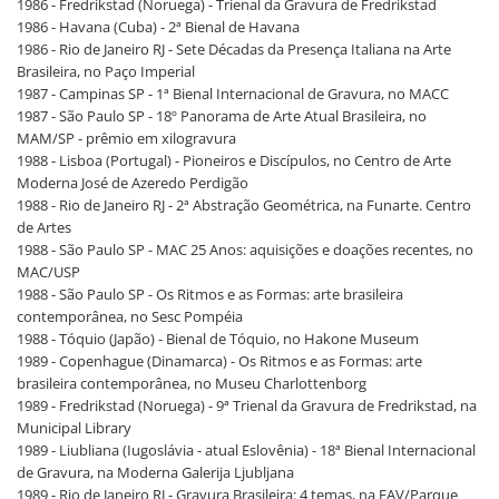
1986 - Fredrikstad (Noruega) - Trienal da Gravura de Fredrikstad
1986 - Havana (Cuba) - 2ª Bienal de Havana
1986 - Rio de Janeiro RJ - Sete Décadas da Presença Italiana na Arte
Brasileira, no Paço Imperial
1987 - Campinas SP - 1ª Bienal Internacional de Gravura, no MACC
1987 - São Paulo SP - 18º Panorama de Arte Atual Brasileira, no
MAM/SP - prêmio em xilogravura
1988 - Lisboa (Portugal) - Pioneiros e Discípulos, no Centro de Arte
Moderna José de Azeredo Perdigão
1988 - Rio de Janeiro RJ - 2ª Abstração Geométrica, na Funarte. Centro
de Artes
1988 - São Paulo SP - MAC 25 Anos: aquisições e doações recentes, no
MAC/USP
1988 - São Paulo SP - Os Ritmos e as Formas: arte brasileira
contemporânea, no Sesc Pompéia
1988 - Tóquio (Japão) - Bienal de Tóquio, no Hakone Museum
1989 - Copenhague (Dinamarca) - Os Ritmos e as Formas: arte
brasileira contemporânea, no Museu Charlottenborg
1989 - Fredrikstad (Noruega) - 9ª Trienal da Gravura de Fredrikstad, na
Municipal Library
1989 - Liubliana (Iugoslávia - atual Eslovênia) - 18ª Bienal Internacional
de Gravura, na Moderna Galerija Ljubljana
1989 - Rio de Janeiro RJ - Gravura Brasileira: 4 temas, na EAV/Parque