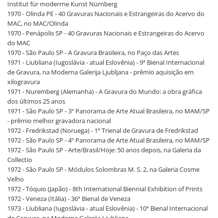
Institut für moderrne Kunst Nürnberg
1970 - Olinda PE - 40 Gravuras Nacionais e Estrangeiras do Acervo do
MAC, no MAC/Olinda
1970 - Penápolis SP - 40 Gravuras Nacionais e Estrangeiras do Acervo
do MAC
1970 - São Paulo SP - A Gravura Brasileira, no Paço das Artes
1971 - Liubliana (Iugoslávia - atual Eslovênia) - 9ª Bienal Internacional
de Gravura, na Moderna Galerija Ljubljana - prêmio aquisição em
xilogravura
1971 - Nuremberg (Alemanha) - A Gravura do Mundo: a obra gráfica
dos últimos 25 anos
1971 - São Paulo SP - 3º Panorama de Arte Atual Brasileira, no MAM/SP
- prêmio melhor gravadora nacional
1972 - Fredrikstad (Noruega) - 1ª Trienal de Gravura de Fredrikstad
1972 - São Paulo SP - 4º Panorama de Arte Atual Brasileira, no MAM/SP
1972 - São Paulo SP - Arte/Brasil/Hoje: 50 anos depois, na Galeria da
Collectio
1972 - São Paulo SP - Módulos Solombras M. S. 2, na Galeria Cosme
Velho
1972 - Tóquio (Japão) - 8th International Biennial Exhibition of Prints
1972 - Veneza (Itália) - 36ª Bienal de Veneza
1973 - Liubliana (Iugoslávia - atual Eslovênia) - 10ª Bienal Internacional