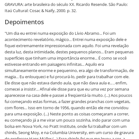
GRAVURA: arte brasileira do século XX. Ricardo Resende. São Paulo:
Itaú Cultural: Cosac & Naify, 2000. p. 32.
Depoimentos
"Um dia eu entrei numa exposição do Lívio Abramo... Foi um
acontecimento revelatório, mágico... Entrei numa exposição dele e
fiquei extremamente impressionada com aquilo. Foi uma revelação
desta luz, desta intimidade, destes pequenos planos... Eram pequenas
superfícies que tinham uma importância enorme... É como se você
estivesse entrando em paisagens infinitas... Aquilo era
simultaneamente enorme e pequenino, era algo de transformação, de
magia... Eu enlouqueci e fui procurá-lo, pedir para trabalhar com ele.
Ele disse que não estava dando aula, que não dava aula e... , enfim,
comecei a insistir... Afinal ele disse para que eu uma vez por semana
aparecesse na casa dele e passei a freqüentá-la muito. (...) Aos poucos
fui começando estas formas, a fazer grandes pranchas com vegetais,
com flores... Isso em torno de 1956, quando então ele me convidou
para uma exposição. (...) Neste ponto as coisas começaram a correr,
eu começando já a me virar um pouco sozinha, indo parar com uma
bolsa em Nova York, no Pratt Institute, onde fui trabalhar com um
chinês, Seong Moy, e na Columbia University, em um curso de gravura
do professor Hans Müller (...) Esse chinês foi que me levou a cor, a