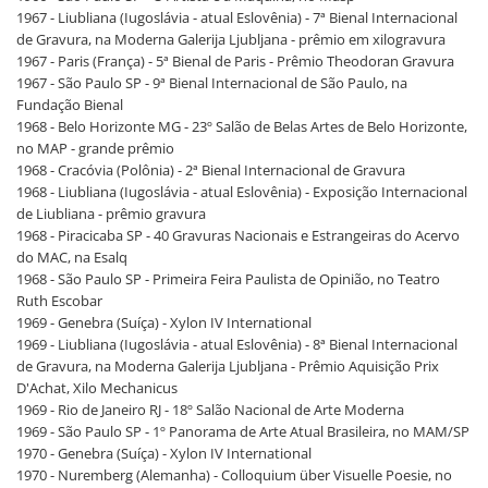
1967 - Liubliana (Iugoslávia - atual Eslovênia) - 7ª Bienal Internacional
de Gravura, na Moderna Galerija Ljubljana - prêmio em xilogravura
1967 - Paris (França) - 5ª Bienal de Paris - Prêmio Theodoran Gravura
1967 - São Paulo SP - 9ª Bienal Internacional de São Paulo, na
Fundação Bienal
1968 - Belo Horizonte MG - 23º Salão de Belas Artes de Belo Horizonte,
no MAP - grande prêmio
1968 - Cracóvia (Polônia) - 2ª Bienal Internacional de Gravura
1968 - Liubliana (Iugoslávia - atual Eslovênia) - Exposição Internacional
de Liubliana - prêmio gravura
1968 - Piracicaba SP - 40 Gravuras Nacionais e Estrangeiras do Acervo
do MAC, na Esalq
1968 - São Paulo SP - Primeira Feira Paulista de Opinião, no Teatro
Ruth Escobar
1969 - Genebra (Suíça) - Xylon IV International
1969 - Liubliana (Iugoslávia - atual Eslovênia) - 8ª Bienal Internacional
de Gravura, na Moderna Galerija Ljubljana - Prêmio Aquisição Prix
D'Achat, Xilo Mechanicus
1969 - Rio de Janeiro RJ - 18º Salão Nacional de Arte Moderna
1969 - São Paulo SP - 1º Panorama de Arte Atual Brasileira, no MAM/SP
1970 - Genebra (Suíça) - Xylon IV International
1970 - Nuremberg (Alemanha) - Colloquium über Visuelle Poesie, no