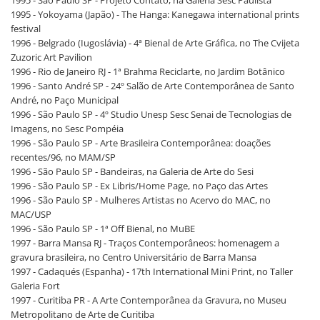
1995 - São Paulo SP - Projeto Contato, na Galeria Sesc Paulista
1995 - Yokoyama (Japão) - The Hanga: Kanegawa international prints
festival
1996 - Belgrado (Iugoslávia) - 4ª Bienal de Arte Gráfica, no The Cvijeta
Zuzoric Art Pavilion
1996 - Rio de Janeiro RJ - 1ª Brahma Reciclarte, no Jardim Botânico
1996 - Santo André SP - 24º Salão de Arte Contemporânea de Santo
André, no Paço Municipal
1996 - São Paulo SP - 4º Studio Unesp Sesc Senai de Tecnologias de
Imagens, no Sesc Pompéia
1996 - São Paulo SP - Arte Brasileira Contemporânea: doações
recentes/96, no MAM/SP
1996 - São Paulo SP - Bandeiras, na Galeria de Arte do Sesi
1996 - São Paulo SP - Ex Libris/Home Page, no Paço das Artes
1996 - São Paulo SP - Mulheres Artistas no Acervo do MAC, no
MAC/USP
1996 - São Paulo SP - 1ª Off Bienal, no MuBE
1997 - Barra Mansa RJ - Traços Contemporâneos: homenagem a
gravura brasileira, no Centro Universitário de Barra Mansa
1997 - Cadaqués (Espanha) - 17th International Mini Print, no Taller
Galeria Fort
1997 - Curitiba PR - A Arte Contemporânea da Gravura, no Museu
Metropolitano de Arte de Curitiba