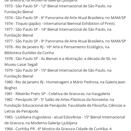
de Gravura, na Moderna Galerija Ljubljana
1973 - São Paulo SP - 12ª Bienal Internacional de São Paulo, na
Fundação Bienal
1974 - São Paulo SP - 6º Panorama de Arte Atual Brasileira, no MAM/SP
1974 - Tóquio (Japão) - International Biennial Exhibition of Prints
1977 - São Paulo SP - 14ª Bienal Internacional de São Paulo, na
Fundação Bienal
1977 - São Paulo SP - 9º Panorama de Arte Atual Brasileira, no MAM/SP
1978 - Rio de Janeiro RJ - 18ª Arte e Pensamento Ecológico, na
Biblioteca Euclides da Cunha
1978 - São Paulo SP - As Bienais e a Abstração: a década de 50, no
Museu Lasar Segall
1979 - São Paulo SP - 15ª Bienal Internacional de São Paulo, na
Fundação Bienal
1980 - Rio de Janeiro RJ - Homenagem a Mário Pedrosa, na Galeria Jean
Boghici
1981 - Ribeirão Preto SP - Coletiva de Gravuras, na Itaugaleria
1982 - Penápolis SP - 5º Salão de Artes Plásticas da Noroeste, na
Fundação Educacional de Penápolis. Faculdade de Filosofia, Ciências e
Letras de Penápolis
1983 - Liubliana (Iugoslávia - atual Eslovênia) - 15ª Bienal Internacional
de Gravura, na Moderna Galerija Ljubljana
1984 - Curitiba PR - 6ª Mostra da Gravura Cidade de Curitiba. A