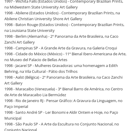
1997 - Wichita Falls (Estados Unidos) - Contemporary Brazilian Prints,
na Midwestern State University Art Gallery
1998 - Abilene (Estados Unidos) - Contemporary Brazilian Prints, na
Abilene Christian University Shore Art Gallery
1998 - Baton Rouge (Estados Unidos) - Contemporary Brazilian Prints,
na Louisiana State University
1998 - Berlim (Alemanha) - 2º Panorama da Arte Brasileira, na Caco
Zanchi Art Gallery
1998 - Campinas SP - A Grande Arte da Gravura, na Galeria Croqui
1998 - Cidade do México (México) - 11ª Bienal Ibero-Americana de Arte,
no Museo del Palacio de Bellas Artes
1998 - Jacareí SP - Mulheres Gravadoras: uma homenagem a Edith
Behring, na Vila Cultural - Pátio dos Trilhos
1998 - Aalst (Bélgica) - 2º Panorama da Arte Brasileira, na Caco Zanchi
Art Gallery
1998 - Maracaibo (Venezuela) - 3ª Bienal Barro de América, no Centro
de Arte de Maracaibo Lia Bermúdez
1998 - Rio de Janeiro RJ - Pensar Gráfico: A Gravura da Linguagem, no
Paço Imperial
1998 - Santo André SP - Ler Bonomi e Aldir Ontem e Hoje, no Paço
Municipal
1998 - São Paulo SP - A Arte da Escultura no Conjunto Nacional, no
Conjunto Nacional