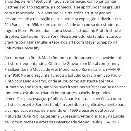
anos depois, em 1953, continuou sua formação com o pintor Karl
Plattner. No ano seguinte, ela começou a se aprofundar na gravura
com o renomado Lívio Abramo. Sua trajetória artística ganhou
destaque com a realização de sua primeira exposição individual em
São Paulo, em 1956, e com a obtenção de uma bolsa de estudos da
Ingram-Merrill Foundation, que a levou a estudar no Pratt Institute
Graphics Center, em Nova York. Nesse período, ela também cursou
gravura com Hans Müller e teoria da arte com Meyer Schapiro na
Columbia University.
Ao retornar ao Brasil, Maria Bonomi continuou seu desenvolvimento
artístico, frequentando a Oficina de Gravura em Metal com Johnny
Friedlaender no Museu de Arte Moderna do Rio de Janeiro (MAM/RJ)
em 1959. No ano seguinte, fundou o Estúdio Gravura em São Paulo,
junto com Lívio Abramo, onde atuou como assistente até 1964.
Durante os anos 1970, ampliou suas fronteiras artísticas ao se dedicar
também à escultura, criando importantes painéis de grandes
dimensões para espaços públicos. A partir de sua experiência como
artista e docente, Bonomi também contribuiu significativamente para
o campo acadêmico, defendendo em 1999 a tese de doutorado
intitulada "Arte Pública. Sistema Expressivo/Anterioridade", na Escola
de Comunicações e Artes da Universidade de São Paulo (ECA/USP).