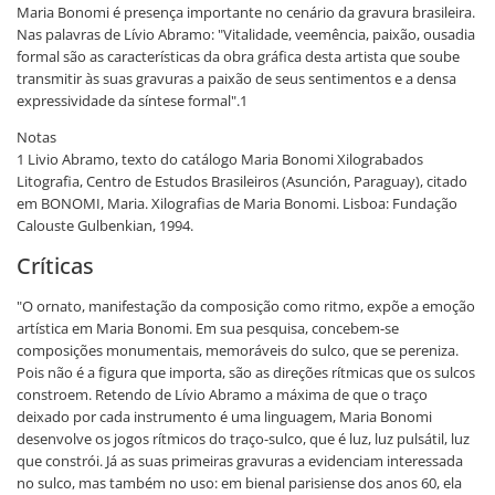
Maria Bonomi é presença importante no cenário da gravura brasileira.
Nas palavras de Lívio Abramo: "Vitalidade, veemência, paixão, ousadia
formal são as características da obra gráfica desta artista que soube
transmitir às suas gravuras a paixão de seus sentimentos e a densa
expressividade da síntese formal".1
Notas
1 Livio Abramo, texto do catálogo Maria Bonomi Xilograbados
Litografia, Centro de Estudos Brasileiros (Asunción, Paraguay), citado
em BONOMI, Maria. Xilografias de Maria Bonomi. Lisboa: Fundação
Calouste Gulbenkian, 1994.
Críticas
"O ornato, manifestação da composição como ritmo, expõe a emoção
artística em Maria Bonomi. Em sua pesquisa, concebem-se
composições monumentais, memoráveis do sulco, que se pereniza.
Pois não é a figura que importa, são as direções rítmicas que os sulcos
constroem. Retendo de Lívio Abramo a máxima de que o traço
deixado por cada instrumento é uma linguagem, Maria Bonomi
desenvolve os jogos rítmicos do traço-sulco, que é luz, luz pulsátil, luz
que constrói. Já as suas primeiras gravuras a evidenciam interessada
no sulco, mas também no uso: em bienal parisiense dos anos 60, ela