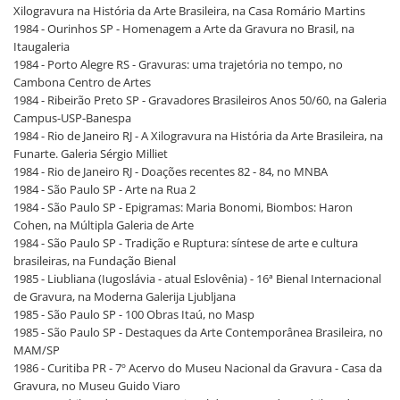
Xilogravura na História da Arte Brasileira, na Casa Romário Martins
1984 - Ourinhos SP - Homenagem a Arte da Gravura no Brasil, na
Itaugaleria
1984 - Porto Alegre RS - Gravuras: uma trajetória no tempo, no
Cambona Centro de Artes
1984 - Ribeirão Preto SP - Gravadores Brasileiros Anos 50/60, na Galeria
Campus-USP-Banespa
1984 - Rio de Janeiro RJ - A Xilogravura na História da Arte Brasileira, na
Funarte. Galeria Sérgio Milliet
1984 - Rio de Janeiro RJ - Doações recentes 82 - 84, no MNBA
1984 - São Paulo SP - Arte na Rua 2
1984 - São Paulo SP - Epigramas: Maria Bonomi, Biombos: Haron
Cohen, na Múltipla Galeria de Arte
1984 - São Paulo SP - Tradição e Ruptura: síntese de arte e cultura
brasileiras, na Fundação Bienal
1985 - Liubliana (Iugoslávia - atual Eslovênia) - 16ª Bienal Internacional
de Gravura, na Moderna Galerija Ljubljana
1985 - São Paulo SP - 100 Obras Itaú, no Masp
1985 - São Paulo SP - Destaques da Arte Contemporânea Brasileira, no
MAM/SP
1986 - Curitiba PR - 7º Acervo do Museu Nacional da Gravura - Casa da
Gravura, no Museu Guido Viaro