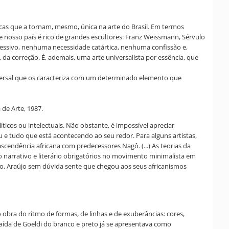
ticas que a tornam, mesmo, única na arte do Brasil. Em termos
e nosso país é rico de grandes escultores: Franz Weissmann, Sérvulo
ressivo, nenhuma necessidade catártica, nenhuma confissão e,
da correção. É, ademais, uma arte universalista por essência, que
niversal que os caracteriza com um determinado elemento que
 de Arte, 1987.
ticos ou intelectuais. Não obstante, é impossível apreciar
u e tudo que está acontecendo ao seu redor. Para alguns artistas,
scendência africana com predecessores Nagô. (...) As teorias da
do narrativo e literário obrigatórios no movimento minimalista em
eiro, Araújo sem dúvida sente que chegou aos seus africanismos
obra do ritmo de formas, de linhas e de exuberâncias: cores,
saída de Goeldi do branco e preto já se apresentava como