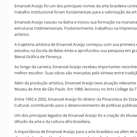
Emanoel Araújo foi um dos principais nomes da arte brasileira con
trabalho institucional foram fundamentais para a valorização da arte a
Emanoel Araújo nasceu na Bahia e iniciou sua formação na marcenari
estruturas tridimensionais. Posteriormente, trabalhou na Imprensa 
artístico.
A trajetória artística de Emanoel Araújo começou com sua primeira 
estudou na Escola de Belas Artes e aprofundou sua pesquisa em grav
Bienal Gráfica de Florença.
Ao longo da carreira, Emanoel Araújo recebeu importantes reconhe
melhor escultor. Suas obras são marcadas pela síntese entre tradiçã
Além da produção artística, Emanoel Araújo teve atuação relevante 
Museu de Arte de São Paulo. Em 1988, lecionou no Arts College da T
Entre 1992 e 2002, Emanoel Araújo foi diretor da Pinacoteca do Est
Cultural, contribuindo para o desenvolvimento de políticas públicas 
Um dos principais legados de Emanoel Araújo foi a criação do Museu 
difusão da arte e da cultura afro-brasileira.
A importância de Emanoel Araújo para a arte brasileira vai além de