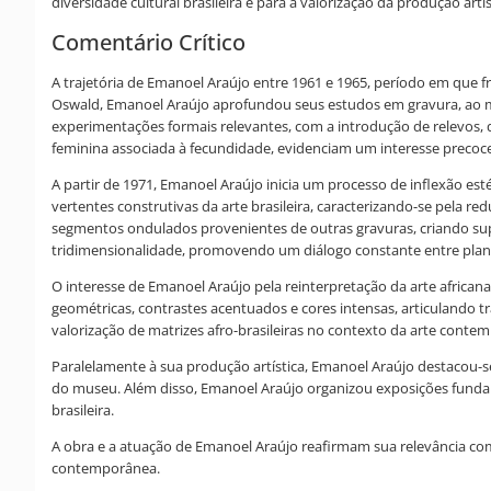
diversidade cultural brasileira e para a valorização da produção artíst
Comentário Crítico
A trajetória de Emanoel Araújo entre 1961 e 1965, período em que f
Oswald, Emanoel Araújo aprofundou seus estudos em gravura, ao me
experimentações formais relevantes, com a introdução de relevos, d
feminina associada à fecundidade, evidenciam um interesse precoce
A partir de 1971, Emanoel Araújo inicia um processo de inflexão e
vertentes construtivas da arte brasileira, caracterizando-se pela
segmentos ondulados provenientes de outras gravuras, criando supe
tridimensionalidade, promovendo um diálogo constante entre plano
O interesse de Emanoel Araújo pela reinterpretação da arte african
geométricas, contrastes acentuados e cores intensas, articulando 
valorização de matrizes afro-brasileiras no contexto da arte conte
Paralelamente à sua produção artística, Emanoel Araújo destacou-s
do museu. Além disso, Emanoel Araújo organizou exposições fundame
brasileira.
A obra e a atuação de Emanoel Araújo reafirmam sua relevância como
contemporânea.