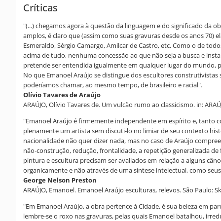
Críticas
"(...) chegamos agora à questão da linguagem e do significado da o
amplos, é claro que (assim como suas gravuras desde os anos 70) el
Esmeraldo, Sérgio Camargo, Amilcar de Castro, etc. Como o de tod
acima de tudo, nenhuma concessão ao que não seja a busca e instaur
pretende ser entendida igualmente em qualquer lugar do mundo, por
No que Emanoel Araújo se distingue dos escultores construtivistas
poderíamos chamar, ao mesmo tempo, de brasileiro e racial".
Olívio Tavares de Araújo
ARAÚJO, Olívio Tavares de. Um vulcão rumo ao classicismo. in: ARAÚJ
"Emanoel Araújo é firmemente independente em espírito e, tanto como
plenamente um artista sem discuti-lo no limiar de seu contexto hist
nacionalidade não quer dizer nada, mas no caso de Araújo compreende
não-construção, redução, frontalidade, a repetição generalizada de 
pintura e escultura precisam ser avaliados em relação a alguns câno
organicamente e não através de uma síntese intelectual, como se
George Nelson Preston
ARAÚJO, Emanoel. Emanoel Araújo esculturas, relevos. São Paulo: Sku
"Em Emanoel Araújo, a obra pertence à Cidade, é sua beleza em parq
lembre-se o roxo nas gravuras, pelas quais Emanoel batalhou, irred