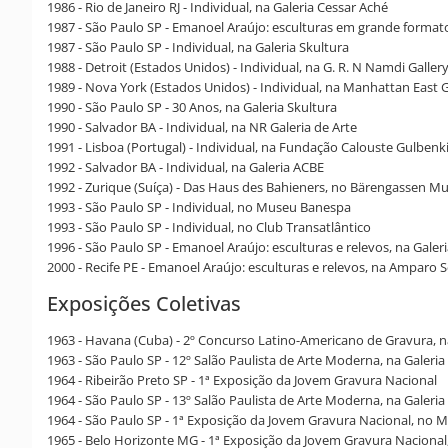
1986 - Rio de Janeiro RJ - Individual, na Galeria Cessar Aché
1987 - São Paulo SP - Emanoel Araújo: esculturas em grande forma
1987 - São Paulo SP - Individual, na Galeria Skultura
1988 - Detroit (Estados Unidos) - Individual, na G. R. N Namdi Gallery
1989 - Nova York (Estados Unidos) - Individual, na Manhattan East Ga
1990 - São Paulo SP - 30 Anos, na Galeria Skultura
1990 - Salvador BA - Individual, na NR Galeria de Arte
1991 - Lisboa (Portugal) - Individual, na Fundação Calouste Gulbenk
1992 - Salvador BA - Individual, na Galeria ACBE
1992 - Zurique (Suíça) - Das Haus des Bahieners, no Bärengassen 
1993 - São Paulo SP - Individual, no Museu Banespa
1993 - São Paulo SP - Individual, no Club Transatlântico
1996 - São Paulo SP - Emanoel Araújo: esculturas e relevos, na Galer
2000 - Recife PE - Emanoel Araújo: esculturas e relevos, na Amparo S
Exposições Coletivas
1963 - Havana (Cuba) - 2º Concurso Latino-Americano de Gravura, 
1963 - São Paulo SP - 12º Salão Paulista de Arte Moderna, na Galeria
1964 - Ribeirão Preto SP - 1ª Exposição da Jovem Gravura Nacional
1964 - São Paulo SP - 13º Salão Paulista de Arte Moderna, na Galeria
1964 - São Paulo SP - 1ª Exposição da Jovem Gravura Nacional, no M
1965 - Belo Horizonte MG - 1ª Exposição da Jovem Gravura Naciona