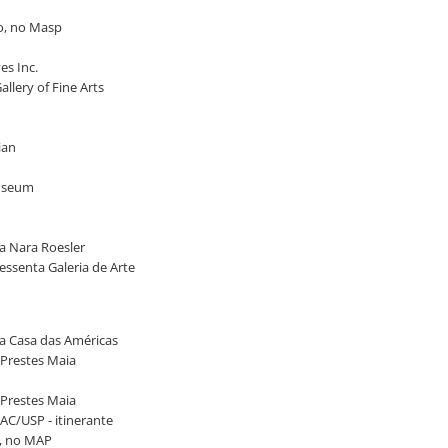
to, no Masp
es Inc.
llery of Fine Arts
ian
Museum
ia Nara Roesler
essenta Galeria de Arte
na Casa das Américas
 Prestes Maia
 Prestes Maia
AC/USP - itinerante
l, no MAP