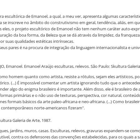
bra escultórica de Emanoel, a qual, a meu ver, apresenta algumas caracterís
a se inscreve no âmbito do construtivismo em geral, tendência, aliás, em qu
os eles, o projeto escultórico de Emanoel não tem nenhum caráter auto-exp
ação da boa forma, da Beleza que se dá através da limpidez, da franqueza, 
 suas qualidades estéticas intrínsecas.
 seus pares é na procura de integração da linguagem internacionalista e u
O, Emanoel. Emanoel Araújo esculturas, relevos. São Paulo: Skultura Galeria
 homem quanto como artista, resiste a rótulos, sejam eles artísticos, polí
órico. (...) É impossível comentar um artista ignorando tudo que o antecede
r algo do enigma brasileiro é importante. Além disso, ele é brasileiro de a
formas primárias e o não uso de texturas, perspectiva, cor natural, conteú
nes formais básicos da arte paleo-africana e neo-africana. (...) Como brasil
us contemporâneos norte-americanos fizeram".
ltura Galeria de Arte, 1987.
ues, jardins, muros, casas. Esculturas, relevos, gravuras expandem-se como 
utível, contra os defensores das convenções estabelecidas, para os quais a 