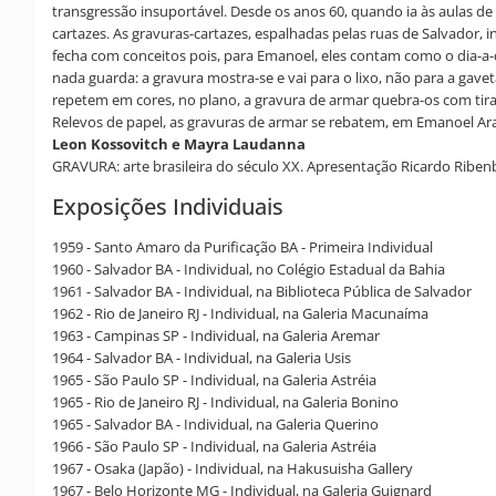
transgressão insuportável. Desde os anos 60, quando ia às aulas de
cartazes. As gravuras-cartazes, espalhadas pelas ruas de Salvador, 
fecha com conceitos pois, para Emanoel, eles contam como o dia-a-d
nada guarda: a gravura mostra-se e vai para o lixo, não para a gave
repetem em cores, no plano, a gravura de armar quebra-os com tira
Relevos de papel, as gravuras de armar se rebatem, em Emanoel Araúj
Leon Kossovitch e Mayra Laudanna
GRAVURA: arte brasileira do século XX. Apresentação Ricardo Ribenbo
Exposições Individuais
1959 - Santo Amaro da Purificação BA - Primeira Individual
1960 - Salvador BA - Individual, no Colégio Estadual da Bahia
1961 - Salvador BA - Individual, na Biblioteca Pública de Salvador
1962 - Rio de Janeiro RJ - Individual, na Galeria Macunaíma
1963 - Campinas SP - Individual, na Galeria Aremar
1964 - Salvador BA - Individual, na Galeria Usis
1965 - São Paulo SP - Individual, na Galeria Astréia
1965 - Rio de Janeiro RJ - Individual, na Galeria Bonino
1965 - Salvador BA - Individual, na Galeria Querino
1966 - São Paulo SP - Individual, na Galeria Astréia
1967 - Osaka (Japão) - Individual, na Hakusuisha Gallery
1967 - Belo Horizonte MG - Individual, na Galeria Guignard