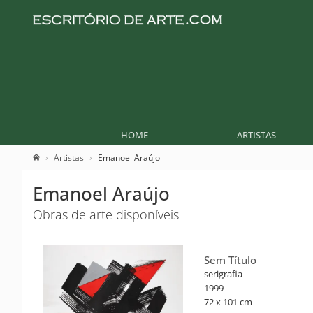
HOME
ARTISTAS
Artistas
Emanoel Araújo
Emanoel Araújo
Obras de arte disponíveis
Sem Título
serigrafia
1999
72 x 101 cm