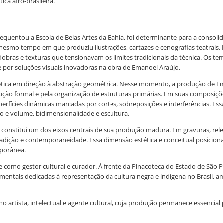
ica afro-brasileira.
requentou a Escola de Belas Artes da Bahia, foi determinante para a consoli
smo tempo em que produziu ilustrações, cartazes e cenografias teatrais. N
obras e texturas que tensionavam os limites tradicionais da técnica. Os te
 por soluções visuais inovadoras na obra de Emanoel Araújo.
stética em direção à abstração geométrica. Nesse momento, a produção de E
 redução formal e pela organização de estruturas primárias. Em suas compo
rfícies dinâmicas marcadas por cortes, sobreposições e interferências. Es
 e volume, bidimensionalidade e escultura.
a constitui um dos eixos centrais de sua produção madura. Em gravuras, rel
tradição e contemporaneidade. Essa dimensão estética e conceitual posicio
mporânea.
e como gestor cultural e curador. À frente da Pinacoteca do Estado de São 
ntais dedicadas à representação da cultura negra e indígena no Brasil, a
 artista, intelectual e agente cultural, cuja produção permanece essencial