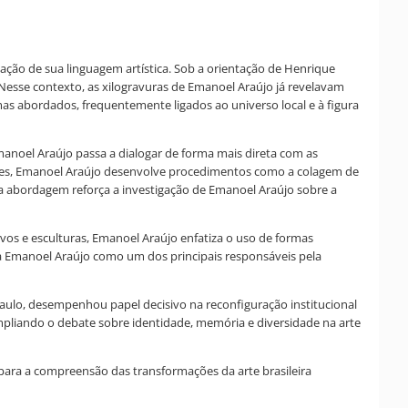
dação de sua linguagem artística. Sob a orientação de Henrique
esse contexto, as xilogravuras de Emanoel Araújo já revelavam
mas abordados, frequentemente ligados ao universo local e à figura
manoel Araújo passa a dialogar de forma mais direta com as
sições, Emanoel Araújo desenvolve procedimentos como a colagem de
sa abordagem reforça a investigação de Emanoel Araújo sobre a
evos e esculturas, Emanoel Araújo enfatiza o uso de formas
na Emanoel Araújo como um dos principais responsáveis pela
Paulo, desempenhou papel decisivo na reconfiguração institucional
mpliando o debate sobre identidade, memória e diversidade na arte
 para a compreensão das transformações da arte brasileira