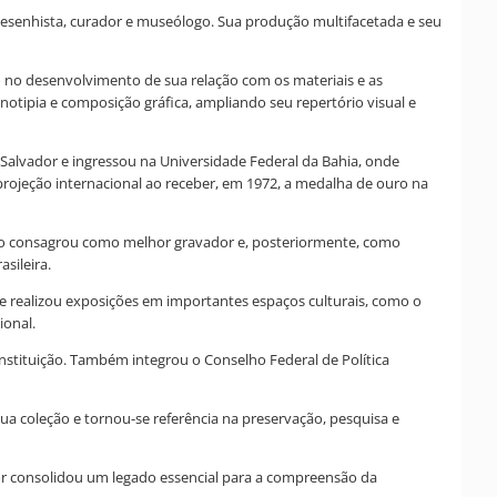
desenhista, curador e museólogo. Sua produção multifacetada e seu
o no desenvolvimento de sua relação com os materiais e as
notipia e composição gráfica, ampliando seu repertório visual e
 Salvador e ingressou na Universidade Federal da Bahia, onde
 projeção internacional ao receber, em 1972, a medalha de ouro na
ue o consagrou como melhor gravador e, posteriormente, como
sileira.
a e realizou exposições em importantes espaços culturais, como o
ional.
instituição. Também integrou o Conselho Federal de Política
sua coleção e tornou-se referência na preservação, pesquisa e
ador consolidou um legado essencial para a compreensão da