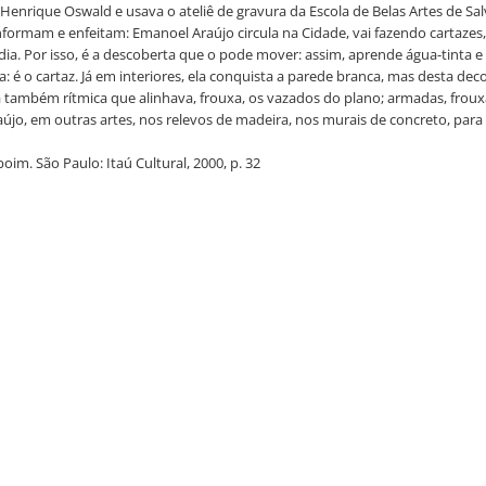
 Henrique Oswald e usava o ateliê de gravura da Escola de Belas Artes de Sa
informam e enfeitam: Emanoel Araújo circula na Cidade, vai fazendo cartazes
ia. Por isso, é a descoberta que o pode mover: assim, aprende água-tinta e 
ta: é o cartaz. Já em interiores, ela conquista a parede branca, mas desta d
 também rítmica que alinhava, frouxa, os vazados do plano; armadas, froux
o, em outras artes, nos relevos de madeira, nos murais de concreto, para os
im. São Paulo: Itaú Cultural, 2000, p. 32