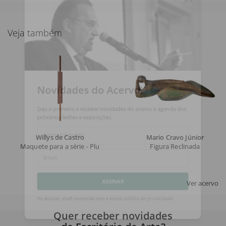
Veja também
Novidades do Acervo!
Seja o primeiro a receber novidades do acervo e agenda dos
próximos leilões e exposições.
Willys de Castro
Mario Cravo Júnior
Nome Completo
Maquete para a série - Pluriobjeto A6
Figura Reclinada
Email
Ver acervo
ASSINAR
Quer receber novidades
Ao assinar, você concorda com a nossa
política de privacidade
.