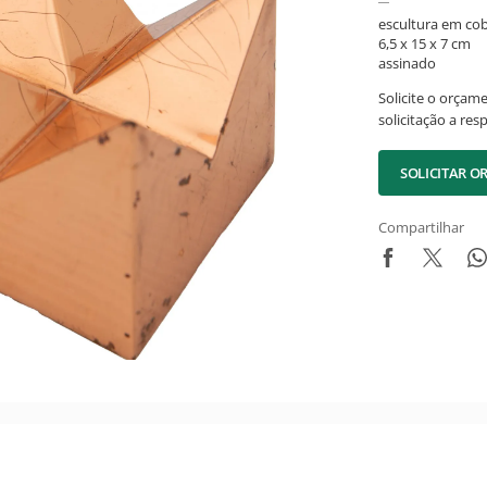
escultura em co
6,5 x 15 x 7 cm
assinado
Solicite o orçam
solicitação a res
SOLICITAR 
Compartilhar