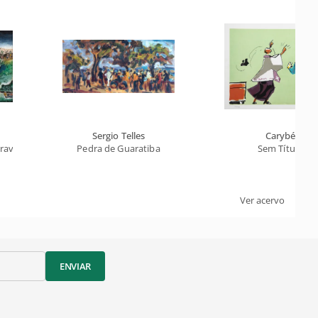
Sergio Telles
Carybé
Cravo e Canela"
Pedra de Guaratiba
Sem Título
Ver acervo
ENVIAR