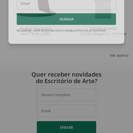
Email
ASSINAR
Amilcar de Castro
Yutaka Toyota
Sem Titulo (p88)
Espaço Negativo - Harmonia
Ao assinar, você concorda com a nossa
política de privacidade
.
Ver acervo
Quer receber novidades
do Escritório de Arte?
Nome Completo
Email
ENVIAR