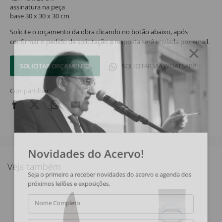
assinatura na peça
base 30 x 30 x 30 cm
Solicite o orçamento da obra clicando no botão abaixo, após
confirmar o pedido de solicitação a resposta será enviada por email.
SOLICITAR ORÇAMENTO
SOLICITAR VIA WHATSAPP
Compartilhar
Novidades do Acervo!
Veja também
Seja o primeiro a receber novidades do acervo e agenda dos
próximos leilões e exposições.
Nome Completo