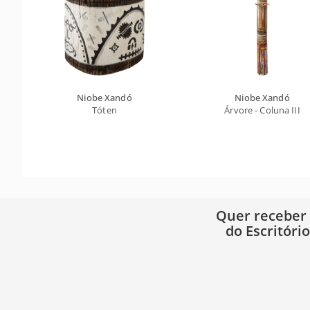
Niobe Xandó
Niobe Xandó
Tóten
Árvore - Coluna III
Quer receber
do Escritóri