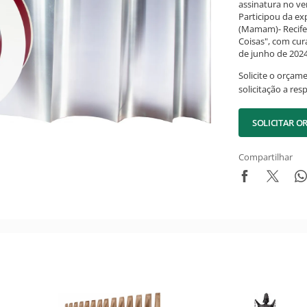
assinatura no ve
Participou da e
(Mamam)- Recife,
Coisas", com cura
de junho de 2024
Solicite o orçam
solicitação a res
SOLICITAR 
Compartilhar