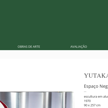
OBRAS DE ARTE
AVALIAÇÃO
YUTAK
Espaço Neg
escultura em al
1970
90 x 257 cm