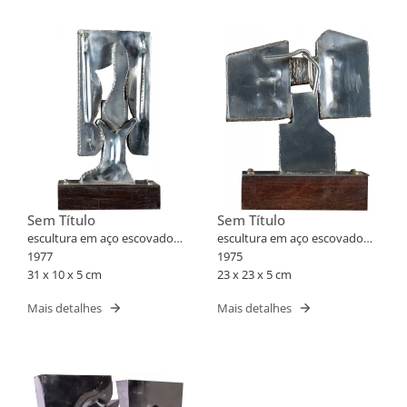
Sem Título
Sem Título
escultura em aço escovado
escultura em aço escovado
em base de madeira
1977
em base de madeira
1975
31 x 10 x 5 cm
23 x 23 x 5 cm
Mais detalhes
Mais detalhes