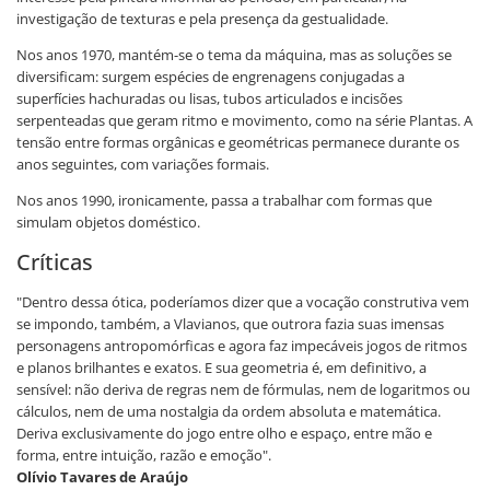
investigação de texturas e pela presença da gestualidade.
Nos anos 1970, mantém-se o tema da máquina, mas as soluções se
diversificam: surgem espécies de engrenagens conjugadas a
superfícies hachuradas ou lisas, tubos articulados e incisões
serpenteadas que geram ritmo e movimento, como na série Plantas. A
tensão entre formas orgânicas e geométricas permanece durante os
anos seguintes, com variações formais.
Nos anos 1990, ironicamente, passa a trabalhar com formas que
simulam objetos doméstico.
Críticas
"Dentro dessa ótica, poderíamos dizer que a vocação construtiva vem
se impondo, também, a Vlavianos, que outrora fazia suas imensas
personagens antropomórficas e agora faz impecáveis jogos de ritmos
e planos brilhantes e exatos. E sua geometria é, em definitivo, a
sensível: não deriva de regras nem de fórmulas, nem de logaritmos ou
cálculos, nem de uma nostalgia da ordem absoluta e matemática.
Deriva exclusivamente do jogo entre olho e espaço, entre mão e
forma, entre intuição, razão e emoção".
Olívio Tavares de Araújo