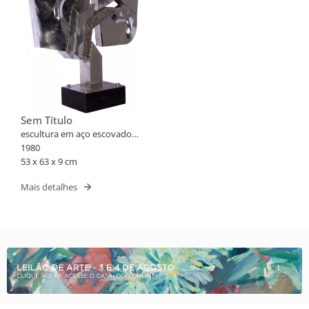
Sem Título
escultura em aço escovado
em base de madeira
1980
53 x 63 x 9 cm
Mais detalhes