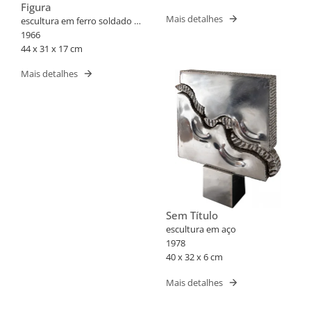
Figura
Mais detalhes
escultura em ferro soldado e
pintado
1966
44 x 31 x 17 cm
Mais detalhes
Sem Título
escultura em aço
1978
40 x 32 x 6 cm
Mais detalhes