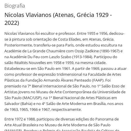
Biografia
Nicolas Vlavianos (Atenas, Grécia 1929 -
2022)
Nicolas Vlavianos foi escultor e professor. Entre 1955 e 1956, dedicou-
se à pintura sob orientação de Costa Elíades, em Atenas, Grécia.
Posteriormente, transferiu-se para Paris, onde estudou escultura na
Académie de La Grande Chaumière com Ossip Zadkine (1890-1967) e
na Académie Du Feu com Laszlo Szabo (1913-1984). Participou do
salão Réalités Nouvelles em 1958 e 1959, na mesma cidade.
Estabeleceu-se em São Paulo em 1961. A partir de 1969, passou a atuar
como professor de expressão tridimensional na Faculdade de Artes
Plásticas da Fundação Armando Álvares Penteado (FAAP). Foi
premiado na 7ª Bienal Internacional de São Paulo, no 1º Salão Esso de
Artistas Jovens no Museu de Arte Contemporânea da Universidade de
São Paulo (MAC/USP), na 1ª Bienal Nacional de Artes Plásticas em
Salvador (Bahia) e no 4º Salão de Arte Moderna em Brasília, nos anos
de 1963, 1965, 1966 e 1967, respectivamente.
Entre 1972 e 1988, participou de diversas edições do Panorama de
Arte Atual Brasileira no Museu de Arte Moderna de São Paulo
(MAM/SP). Recebeu o Prêmio da Associação Paulista de Críticos de