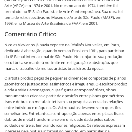
Arte (APCA) em 1974 e 2001. No mesmo ano de 1974, também foi
premiado no 5º Salão Paulista de Arte Contemporânea. Sua obra foi
tema de retrospectivas no Museu de Arte de São Paulo (MASP), em
1993, e no Museu de Arte Brasileira da FAAP, em 2001.
Comentário Crítico
Nicolas Vlavianos já havia exposto na Réalités Nouvelles, em Paris,
dedicada à abstração, quando vem ao Brasil em 1961, para participar
da 6ª Bienal Internacional de São Paulo. No conjunto, sua produção
escultórica se manterá no limite entre figuração e abstração, que
marca o trabalho de muitos artistas brasileiros da época.
O artista produz peças de pequenas dimensões compostas de planos
geométricos justapostos, assimétricos e irregulares. O escultor produz
ainda a série Personagens, cujas figuras antropomórficas, obras
monumentais criadas a partir da oposição entre planos geométricos
lisos e dobras do metal, sintetizam sua pesquisa acerca das relações
entre indivíduo e máquina. Os Astronautas desenvolvem questões
semelhantes. Entretanto, a contraposição apenas entre placas lisas e
dobras de metal transforma-se em unicidade dada pelos cubos
soldados entre si, lembrando ícones religiosos. Os relevos expressam
interesse pela pintura informal do período, em particular, na