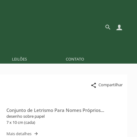
LEILÕES
CONTATO
Compartilhar
Conjunto de Letrismo Para Nomes Próprios
(Flusser)
desenho sobre papel
7 x 10 cm (cada)
Mais detalhes