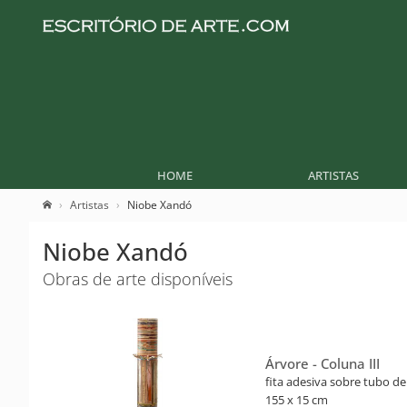
HOME
ARTISTAS
Artistas
Niobe Xandó
Niobe Xandó
Obras de arte disponíveis
Árvore - Coluna III
fita adesiva sobre tubo d
155 x 15 cm