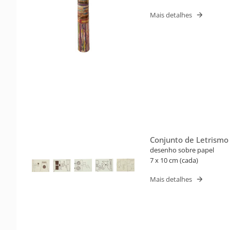
Mais detalhes
Conjunto de Letrismo
(Barbara, Cleube)
desenho sobre papel
7 x 10 cm (cada)
Mais detalhes