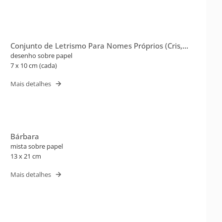
Conjunto de Letrismo Para Nomes Próprios (Cris,
Edgar)
desenho sobre papel
7 x 10 cm (cada)
Mais detalhes
Bárbara
mista sobre papel
13 x 21 cm
Mais detalhes