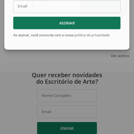
Email
ASSINAR
Ubirajara Ribeiro
Marco Giannotti
Sem Título
Sem Título
Ao assinar, você concorda com a nossa
política de privacidade
.
Ver acervo
Quer receber novidades
do Escritório de Arte?
Nome Completo
Email
ENVIAR