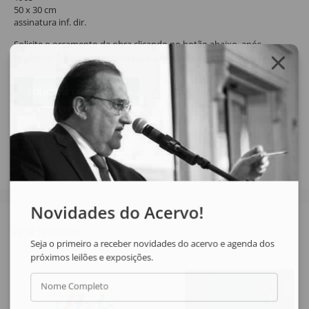
50 x 30 cm
assinatura inf. dir.
Solicite o orçamento da obra clicando no botão abaixo, após
confirmar o pedido de solicitação a resposta será enviada por email.
SOLICITAR ORÇAMENTO
SOLICITAR VIA WHATSAPP
Compartilhar
Novidades do Acervo!
Veja também
Seja o primeiro a receber novidades do acervo e agenda dos
próximos leilões e exposições.
Nome Completo