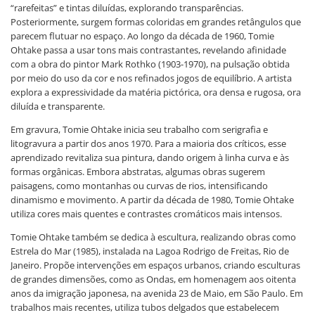
“rarefeitas” e tintas diluídas, explorando transparências.
Posteriormente, surgem formas coloridas em grandes retângulos que
parecem flutuar no espaço. Ao longo da década de 1960, Tomie
Ohtake passa a usar tons mais contrastantes, revelando afinidade
com a obra do pintor Mark Rothko (1903-1970), na pulsação obtida
por meio do uso da cor e nos refinados jogos de equilíbrio. A artista
explora a expressividade da matéria pictórica, ora densa e rugosa, ora
diluída e transparente.
Em gravura, Tomie Ohtake inicia seu trabalho com serigrafia e
litogravura a partir dos anos 1970. Para a maioria dos críticos, esse
aprendizado revitaliza sua pintura, dando origem à linha curva e às
formas orgânicas. Embora abstratas, algumas obras sugerem
paisagens, como montanhas ou curvas de rios, intensificando
dinamismo e movimento. A partir da década de 1980, Tomie Ohtake
utiliza cores mais quentes e contrastes cromáticos mais intensos.
Tomie Ohtake também se dedica à escultura, realizando obras como
Estrela do Mar (1985), instalada na Lagoa Rodrigo de Freitas, Rio de
Janeiro. Propõe intervenções em espaços urbanos, criando esculturas
de grandes dimensões, como as Ondas, em homenagem aos oitenta
anos da imigração japonesa, na avenida 23 de Maio, em São Paulo. Em
trabalhos mais recentes, utiliza tubos delgados que estabelecem