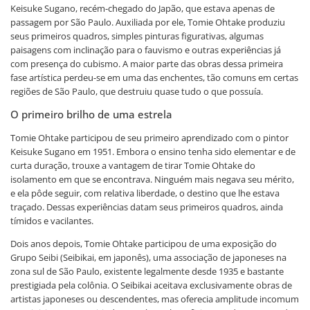
Keisuke Sugano, recém-chegado do Japão, que estava apenas de
passagem por São Paulo. Auxiliada por ele, Tomie Ohtake produziu
seus primeiros quadros, simples pinturas figurativas, algumas
paisagens com inclinação para o fauvismo e outras experiências já
com presença do cubismo. A maior parte das obras dessa primeira
fase artística perdeu-se em uma das enchentes, tão comuns em certas
regiões de São Paulo, que destruiu quase tudo o que possuía.
O primeiro brilho de uma estrela
Tomie Ohtake participou de seu primeiro aprendizado com o pintor
Keisuke Sugano em 1951. Embora o ensino tenha sido elementar e de
curta duração, trouxe a vantagem de tirar Tomie Ohtake do
isolamento em que se encontrava. Ninguém mais negava seu mérito,
e ela pôde seguir, com relativa liberdade, o destino que lhe estava
traçado. Dessas experiências datam seus primeiros quadros, ainda
tímidos e vacilantes.
Dois anos depois, Tomie Ohtake participou de uma exposição do
Grupo Seibi (Seibikai, em japonês), uma associação de japoneses na
zona sul de São Paulo, existente legalmente desde 1935 e bastante
prestigiada pela colônia. O Seibikai aceitava exclusivamente obras de
artistas japoneses ou descendentes, mas oferecia amplitude incomum