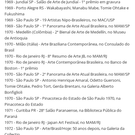
1969 - Jundiaí SP - Salão de Arte de Jundiaí - 1º prêmio em gravura
1969 - Porto Alegre RS - Wakabayashi, Manabu Mabe, Tomie Ohtake e
Fukushima
1969 - São Paulo SP - 19 Artistas Nipo-Brasileiros, no MAC/USP
1969 - São Paulo SP - 1º Panorama de Arte Atual Brasileira, no MAM/SP
1970 - Medellín (Colômbia) - 2ª Bienal de Arte de Medellín, no Museu
de Antioquia
1970 - Milão (Itália) - Arte Braziliana Contemporânea, no Consulado do
Brasil
1970 - Rio de Janeiro RJ - 8º Resumo de Arte JB, no MAM/RJ
1970 - Rio de Janeiro RJ - Arte Contemporânea Brasileira, no Banco de
Boston - 1º prêmio
1970 - São Paulo SP - 2º Panorama de Arte Atual Brasileira, no MAM/SP
1970 - São Paulo SP - Antonio Henrique Amaral, Odetto Guersoni,
Tomie Ohtake, Pedro Tort, Gerda Brentani, na Galeria Alberto
Bonfiglioli
1970 - São Paulo SP - Pinacoteca do Estado de São Paulo 1970, na
Pinacoteca do Estado
1971 - Curitiba PR - 28º Salão Paranaense, na Biblioteca Pública do
Paraná
1971 - Rio de Janeiro RJ - Japan Art Festival, no MAM/RJ
1972 - São Paulo SP - Arte/Brasil/Hoje: 50 anos depois, na Galeria da
Collectio