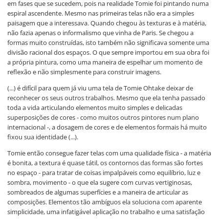
em fases que se sucedem, pois na realidade Tomie foi pintando numa
espiral ascendente. Mesmo nas primeiras telas não era a simples
paisagem que a interessava. Quando chegou às texturas e à matéria,
não fazia apenas o informalismo que vinha de Paris. Se chegou a
formas muito construídas, isto também não significava somente uma
divisão racional dos espaços. O que sempre importou em sua obra foi
a própria pintura, como uma maneira de espelhar um momento de
reflexão e não simplesmente para construir imagens.
(...) é difícil para quem já viu uma tela de Tomie Ohtake deixar de
reconhecer os seus outros trabalhos. Mesmo que ela tenha passado
toda a vida articulando elementos muito simples e delicadas
superposições de cores - como muitos outros pintores num plano
internacional -, a dosagem de cores e de elementos formais há muito
fixou sua identidade (...).
Tomie então consegue fazer telas com uma qualidade física - a matéria
é bonita, a textura é quase tátil, os contornos das formas são fortes
no espaço - para tratar de coisas impalpáveis como equilíbrio, luz e
sombra, movimento - o que ela sugere com curvas vertiginosas,
sombreados de algumas superfícies e a maneira de articular as
composições. Elementos tão ambíguos ela soluciona com aparente
simplicidade, uma infatigável aplicação no trabalho e uma satisfação