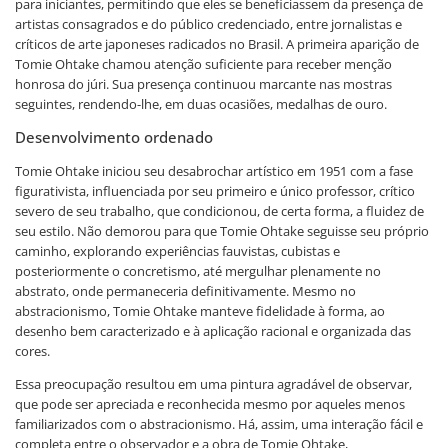
para iniciantes, permitindo que eles se beneficiassem da presença de
artistas consagrados e do público credenciado, entre jornalistas e
críticos de arte japoneses radicados no Brasil. A primeira aparição de
Tomie Ohtake chamou atenção suficiente para receber menção
honrosa do júri. Sua presença continuou marcante nas mostras
seguintes, rendendo-lhe, em duas ocasiões, medalhas de ouro.
Desenvolvimento ordenado
Tomie Ohtake iniciou seu desabrochar artístico em 1951 com a fase
figurativista, influenciada por seu primeiro e único professor, crítico
severo de seu trabalho, que condicionou, de certa forma, a fluidez de
seu estilo. Não demorou para que Tomie Ohtake seguisse seu próprio
caminho, explorando experiências fauvistas, cubistas e
posteriormente o concretismo, até mergulhar plenamente no
abstrato, onde permaneceria definitivamente. Mesmo no
abstracionismo, Tomie Ohtake manteve fidelidade à forma, ao
desenho bem caracterizado e à aplicação racional e organizada das
cores.
Essa preocupação resultou em uma pintura agradável de observar,
que pode ser apreciada e reconhecida mesmo por aqueles menos
familiarizados com o abstracionismo. Há, assim, uma interação fácil e
completa entre o observador e a obra de Tomie Ohtake,