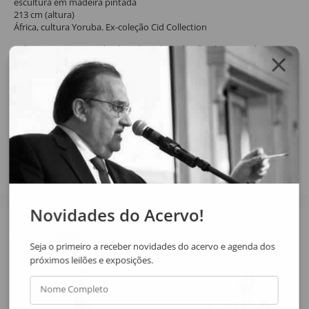
escultura em madeira pintada
213 cm (altura)
África, cultura Yoruba. Ex-coleção Cid Collection
Solicite o orçamento da obra clicando no botão abaixo, após
confirmar o pedido de solicitação a resposta será enviada por email.
SOLICITAR ORÇAMENTO
SOLICITAR VIA WHATSAPP
Compartilhar
Novidades do Acervo!
Veja também
Seja o primeiro a receber novidades do acervo e agenda dos
próximos leilões e exposições.
Nome Completo