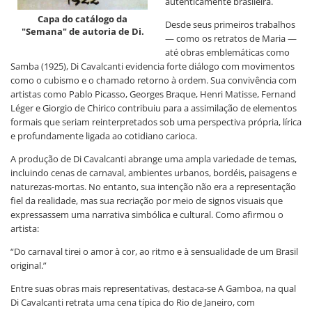
autenticamente brasileira.
Capa do catálogo da
Desde seus primeiros trabalhos
"Semana" de autoria de Di.
— como os retratos de Maria —
até obras emblemáticas como
Samba (1925), Di Cavalcanti evidencia forte diálogo com movimentos
como o cubismo e o chamado retorno à ordem. Sua convivência com
artistas como Pablo Picasso, Georges Braque, Henri Matisse, Fernand
Léger e Giorgio de Chirico contribuiu para a assimilação de elementos
formais que seriam reinterpretados sob uma perspectiva própria, lírica
e profundamente ligada ao cotidiano carioca.
A produção de Di Cavalcanti abrange uma ampla variedade de temas,
incluindo cenas de carnaval, ambientes urbanos, bordéis, paisagens e
naturezas-mortas. No entanto, sua intenção não era a representação
fiel da realidade, mas sua recriação por meio de signos visuais que
expressassem uma narrativa simbólica e cultural. Como afirmou o
artista:
“Do carnaval tirei o amor à cor, ao ritmo e à sensualidade de um Brasil
original.”
Entre suas obras mais representativas, destaca-se A Gamboa, na qual
Di Cavalcanti retrata uma cena típica do Rio de Janeiro, com