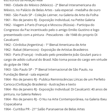
escritórios da Aviação Real
1960 - Cidade do México (México) - 2ª Bienal Interamericana do
México, no Palácio de Belas Artes - sala especial - medalha de ouro
1960 - São Paulo SP - Coleção Leirner, na Galeria de Arte da Folha
1961 - Rio de Janeiro RJ - Exposição Individual, na Petite Galeria
1962 - Viagem à Paris (França) e Moscou (Rússia) - Participa do
Congresso da Paz incentivado pelo o amigo Emilio Gustino e logo
presenteado com a pintura - Pescadores - de 1948 do proprio Di
Cavalcanti
1962 - Córdoba (Argentina) - 1ª Bienal Americana de Arte
1962 - Rabat (Marrocos) - Exposição de Artistas Brasileiros
1963 - Paris (França) - Indicado pelo presidente João Goulart para o
cargo de adido cultural do Brasil. Não toma posse do cargo em virtude
do golpe de 1964
1963 - São Paulo SP - 7ª Bienal Internacional de São Paulo, na
Fundação Bienal - sala especial
1964 - Rio de Janeiro RJ - Publica Reminiscências Líricas de um Perfeito
Carioca (Civilização Brasileira) - ilustrações e texto
1964 - Rio de Janeiro RJ - Exposição Individual: Di Cavalcanti: 40 anos de
pintura, na Galeria Relevo
1964 - Rio de Janeiro RJ - O Nu na Arte Contemporânea, na Galeria Ibeu
Copacabana
1964 - Curitiba PR - 21º Salão Paranaense de Belas Artes