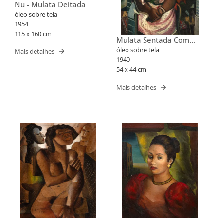
Nu - Mulata Deitada
óleo sobre tela
1954
115 x 160 cm
Mulata Sentada Com
Colares
óleo sobre tela
Mais detalhes
1940
54 x 44 cm
Mais detalhes