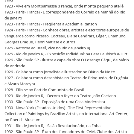
Vinci
1923 - Vive em Montparnasse (França), onde monta pequeno ateliê
1923 - Paris (França) - É correspondente do Correio da Manhã do Rio
de Janeiro
1923 - Paris (França) - Freqüenta a Academia Ranson
1924 - Paris (França) - Conhece obras, artistas e escritores europeus de
vanguarda como Picasso, Cocteau, Blaise Cendrars, Léger, Unamuno,
Georges Braque, Henri Matisse e outros
1925 - Retorna ao Brasil, vive no Rio de Janeiro RJ
1925 - Rio de Janeiro RJ - Exposição Individual: na Casa Laubisch & Hirt
1926 - São Paulo SP - Ilustra a capa da obra O Losango Cáqui, de Mário
de Andrade
1926 - Colabora como jornalista e ilustrador no Diário da Noite
1927 - Colabora como desenhista no Teatro de Brinquedo, de Eugênia
e Álvaro Moreyra
1928 - Filia-se ao Partido Comunista do Brasil
1929 - Rio de Janeiro RJ - Decora o foyer do Teatro João Caetano
1930 - São Paulo SP - Exposição de uma Casa Modernista
1930 - Nova York (Estados Unidos) - The First Representative
Collection of Paintings by Brazilian Artists, no International Art Center,
no Roerich Museum
1931 - Rio de Janeiro RJ - Salão Revolucionário, na Enba
1932 - São Paulo SP - É um dos fundadores do CAM, Clube dos Artista