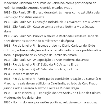
Modernos , liderado por Flávio de Carvalho, com a participação de
Noêmia Mourão, Antonio Gomide e Carlos Prado
1932 - São Paulo SP - É preso durante três meses como getulista pela
Revolução Constitucionalista
1932 - São Paulo SP - Exposição Individual: Di Cavalcanti, em A Gazeta
1933 - São Paulo SP - Casa-se com a pintora Noêmia Mourão, sua
aluna
1933 - São Paulo SP - Publica o álbum A Realidade Brasileira, série de
doze desenhos satirizando o militarismo da época
1933 - Rio de Janeiro RJ - Escreve artigo no Diário Carioca, de 15 de
outubro, sobre as relações entre o trabalho artístico e a problemática
social, a propósito da exposição de Tarsila do Amaral
1933 - São Paulo SP - 2ª Exposição de Arte Moderna da SPAM
1933 - Rio de Janeiro RJ - 3º Salão da Pró-Arte, na Enba
1934 - Rio de Janeiro RJ - 4º Salão da Pró-Arte, na Enba
1934 - Mora em Recife PE
1935 - Rio de Janeiro RJ - Participa do comitê de redação do semanário
Marcha, na sala de um edifício na Cinelândia, ao lado de Caio Prado
Júnior, Carlos Lacerda, Newton Freitas e Rubem Braga
1935 - Rio de Janeiro RJ - Exposição de Arte Social, no Clube de Cultura
Moderna do Rio de Janeiro
1935 - No fim do ano, por razões políticas, refugia-se com a esposa,