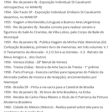
1954 - Rio de Janeiro RJ - Exposição Individual: Di Cavalcanti:
retrospectiva, no MAM/RJ
1954 - São Paulo SP - Exposição Individual: Emiliano Di CavalcantiI:
desenhos, no MAM/SP
1955 - Viagem a Montevidéu (Uruguai) e Buenos Aires (Argentina)
1955 - Rio de Janeiro RJ - Recebe convite para realizar cenário e
figurinos do balé As Cirandas, de Villa-Lobos, pelo Corpo de Baile do
Municipal
1955 - Rio de Janeiro RJ - Publica Viagem da Minha Vida: Memórias (Ed.
Civilização Brasileira), primeiro livro de memórias, em três volumes: V.1
O Testamento da Alvorada - V.2 O Sol e as Estrelas - V.3 - Retrato de
Meus Amigos e... dos Outros
1956 - Veneza (Itália) - 28ª Bienal de Veneza
1956 - Trieste (Itália) - Mostra de Arte Sacra de Trieste - 1º prêmio
1958 - Paris (França) - Executa cartões para tapeçarias do Palácio da
Alvorada (salões de música e de recepção), encomendados por
Niemeyer
1958 - Brasília DF - Pinta a via-sacra para a Catedral de Brasília
1959 - Rio de Janeiro RJ - 30 Anos de Arte Brasileira, na Enba
1959 - Recebe de Carlos Flexa Ribeiro o título de O Patriarca da Pintura
Moderna Brasileira
1960 - Cidade do México (México) - Realiza painel sobre tela para os