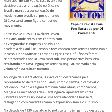
Municipal de São Paulo. Esse evento foi
decisivo para a renovação estética no
Brasil e marcou a consolidação do
modernismo brasileiro, posicionando
Di Cavalcanti como figura central do
Capa da revista Fon-
movimento.
Fon ilustrada por Di
Cavalcanti.
Entre 1923 e 1925, Di Cavalcanti viveu
em Paris, onde entrou em contato com
as vanguardas europeias. Estudou na
academia de Paul-Élie Ranson e teve contato com artistas como Pablo
Picasso, Henri Matisse e Fernand Léger. Essas influências foram
reinterpretadas por Di Cavalcanti sob uma perspectiva brasileira,
resultando em uma linguagem artística singular, marcada pela
valorização da cultura nacional.
Ao longo de sua trajetória, Di Cavalcanti destacou-se pela
representação de temas populares, como o samba, o carnaval, o
cotidiano urbano e a figura feminina. Suas obras, como Samba,
Mangue e Cinco Moças de Guaratinguetá, apresentam cores
vibrantes, formas sinuosas e uma forte identidade brasileira,
dialogando com correntes como o expressionismo e o cubismo.
Na década de 1930, sua atuação política também ganhou destaque,