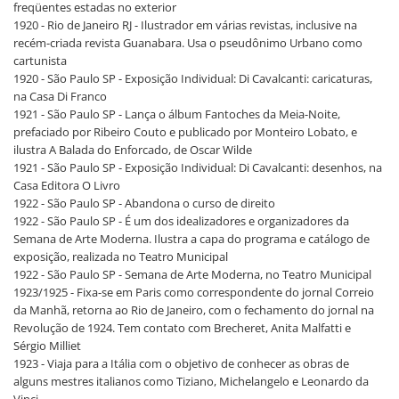
freqüentes estadas no exterior
1920 - Rio de Janeiro RJ - Ilustrador em várias revistas, inclusive na
recém-criada revista Guanabara. Usa o pseudônimo Urbano como
cartunista
1920 - São Paulo SP - Exposição Individual: Di Cavalcanti: caricaturas,
na Casa Di Franco
1921 - São Paulo SP - Lança o álbum Fantoches da Meia-Noite,
prefaciado por Ribeiro Couto e publicado por Monteiro Lobato, e
ilustra A Balada do Enforcado, de Oscar Wilde
1921 - São Paulo SP - Exposição Individual: Di Cavalcanti: desenhos, na
Casa Editora O Livro
1922 - São Paulo SP - Abandona o curso de direito
1922 - São Paulo SP - É um dos idealizadores e organizadores da
Semana de Arte Moderna. Ilustra a capa do programa e catálogo de
exposição, realizada no Teatro Municipal
1922 - São Paulo SP - Semana de Arte Moderna, no Teatro Municipal
1923/1925 - Fixa-se em Paris como correspondente do jornal Correio
da Manhã, retorna ao Rio de Janeiro, com o fechamento do jornal na
Revolução de 1924. Tem contato com Brecheret, Anita Malfatti e
Sérgio Milliet
1923 - Viaja para a Itália com o objetivo de conhecer as obras de
alguns mestres italianos como Tiziano, Michelangelo e Leonardo da