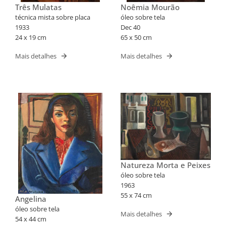
Três Mulatas
Noêmia Mourão
técnica mista sobre placa
óleo sobre tela
1933
Dec 40
24 x 19 cm
65 x 50 cm
Mais detalhes
Mais detalhes
Natureza Morta e Peixes
óleo sobre tela
1963
55 x 74 cm
Angelina
óleo sobre tela
Mais detalhes
54 x 44 cm