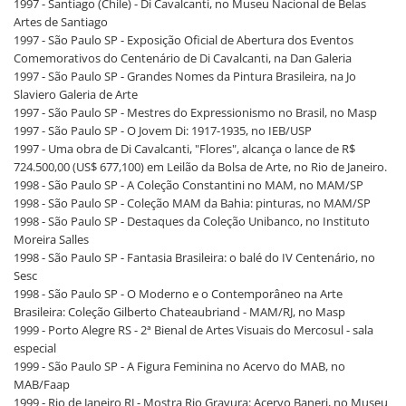
1997 - Santiago (Chile) - Di Cavalcanti, no Museu Nacional de Belas
Artes de Santiago
1997 - São Paulo SP - Exposição Oficial de Abertura dos Eventos
Comemorativos do Centenário de Di Cavalcanti, na Dan Galeria
1997 - São Paulo SP - Grandes Nomes da Pintura Brasileira, na Jo
Slaviero Galeria de Arte
1997 - São Paulo SP - Mestres do Expressionismo no Brasil, no Masp
1997 - São Paulo SP - O Jovem Di: 1917-1935, no IEB/USP
1997 - Uma obra de Di Cavalcanti, "Flores", alcança o lance de R$
724.500,00 (US$ 677,100) em Leilão da Bolsa de Arte, no Rio de Janeiro.
1998 - São Paulo SP - A Coleção Constantini no MAM, no MAM/SP
1998 - São Paulo SP - Coleção MAM da Bahia: pinturas, no MAM/SP
1998 - São Paulo SP - Destaques da Coleção Unibanco, no Instituto
Moreira Salles
1998 - São Paulo SP - Fantasia Brasileira: o balé do IV Centenário, no
Sesc
1998 - São Paulo SP - O Moderno e o Contemporâneo na Arte
Brasileira: Coleção Gilberto Chateaubriand - MAM/RJ, no Masp
1999 - Porto Alegre RS - 2ª Bienal de Artes Visuais do Mercosul - sala
especial
1999 - São Paulo SP - A Figura Feminina no Acervo do MAB, no
MAB/Faap
1999 - Rio de Janeiro RJ - Mostra Rio Gravura: Acervo Banerj, no Museu