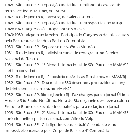
1948 - São Paulo SP - Exposição Individual: Emiliano Di Cavalcanti:
retrospectiva 1918-1948, no IAB/SP
1947 - Rio de Janeiro RJ - Mostra, na Galeria Domus
1948 - São Paulo SP - Exposição Individual: Retrospectiva, no Masp
1948/1949 - Regressa à Europa por seis meses
1949/1950 - Viagem ao México - Participa do Congresso de Intelectuais
pela Paz, representando o Partido Comunista
1950 - São Paulo SP - Separa-se de Noêmia Mourão
1951 - Rio de Janeiro RJ - Ministra curso de cenografia, no Serviço
Nacional de Teatro
1951 - São Paulo SP - 1ª Bienal Internacional de São Paulo, no MAM/SP
- artista convidado
1952 - Rio de Janeiro RJ - Exposição de Artistas Brasileiros, no MAM/RJ
1952 - São Paulo SP - Doa mais de 550 desenhos, produzidos ao longo
de trinta anos de carreira, ao MAM/SP
1952 - São Paulo SP, Rio de Janeiro RJ - Faz charges para o jornal Última
Hora de São Paulo. No Última Hora do Rio de Janeiro, escreve a coluna
Preto no Branco e executa cinco painéis para a redação do jornal
1953 - São Paulo SP - 2ª Bienal Internacional de São Paulo, no MAM/SP
- prêmio melhor pintor nacional, com Alfredo Volpi
1954 - São Paulo SP - Cria figurinos para o balé A Lenda do Amor
Impossível, encenado pelo Corpo de Baile do 4º Centenário