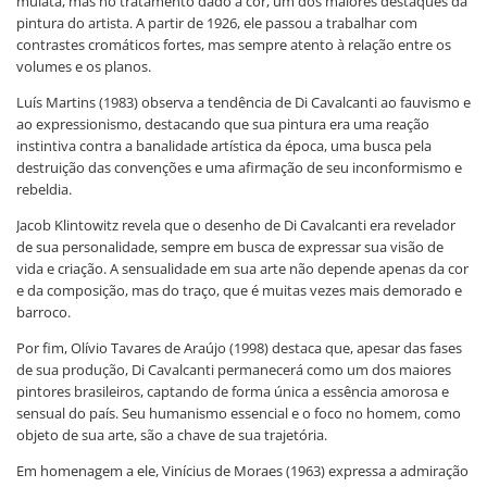
mulata, mas no tratamento dado à cor, um dos maiores destaques da
pintura do artista. A partir de 1926, ele passou a trabalhar com
contrastes cromáticos fortes, mas sempre atento à relação entre os
volumes e os planos.
Luís Martins (1983) observa a tendência de Di Cavalcanti ao fauvismo e
ao expressionismo, destacando que sua pintura era uma reação
instintiva contra a banalidade artística da época, uma busca pela
destruição das convenções e uma afirmação de seu inconformismo e
rebeldia.
Jacob Klintowitz revela que o desenho de Di Cavalcanti era revelador
de sua personalidade, sempre em busca de expressar sua visão de
vida e criação. A sensualidade em sua arte não depende apenas da cor
e da composição, mas do traço, que é muitas vezes mais demorado e
barroco.
Por fim, Olívio Tavares de Araújo (1998) destaca que, apesar das fases
de sua produção, Di Cavalcanti permanecerá como um dos maiores
pintores brasileiros, captando de forma única a essência amorosa e
sensual do país. Seu humanismo essencial e o foco no homem, como
objeto de sua arte, são a chave de sua trajetória.
Em homenagem a ele, Vinícius de Moraes (1963) expressa a admiração