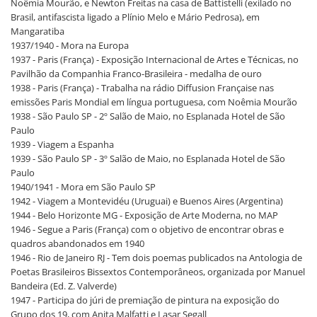
Noêmia Mourão, e Newton Freitas na casa de Battistelli (exilado no
Brasil, antifascista ligado a Plínio Melo e Mário Pedrosa), em
Mangaratiba
1937/1940 - Mora na Europa
1937 - Paris (França) - Exposição Internacional de Artes e Técnicas, no
Pavilhão da Companhia Franco-Brasileira - medalha de ouro
1938 - Paris (França) - Trabalha na rádio Diffusion Française nas
emissões Paris Mondial em língua portuguesa, com Noêmia Mourão
1938 - São Paulo SP - 2º Salão de Maio, no Esplanada Hotel de São
Paulo
1939 - Viagem a Espanha
1939 - São Paulo SP - 3º Salão de Maio, no Esplanada Hotel de São
Paulo
1940/1941 - Mora em São Paulo SP
1942 - Viagem a Montevidéu (Uruguai) e Buenos Aires (Argentina)
1944 - Belo Horizonte MG - Exposição de Arte Moderna, no MAP
1946 - Segue a Paris (França) com o objetivo de encontrar obras e
quadros abandonados em 1940
1946 - Rio de Janeiro RJ - Tem dois poemas publicados na Antologia de
Poetas Brasileiros Bissextos Contemporâneos, organizada por Manuel
Bandeira (Ed. Z. Valverde)
1947 - Participa do júri de premiação de pintura na exposição do
Grupo dos 19, com Anita Malfatti e Lasar Segall