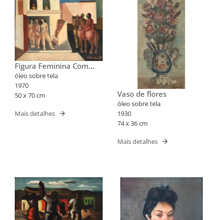
Figura Feminina Com
Cavalos
óleo sobre tela
1970
Vaso de flores
50 x 70 cm
óleo sobre tela
Mais detalhes
1930
74 x 36 cm
Mais detalhes