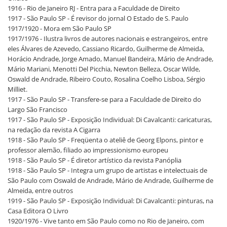
1916 - Rio de Janeiro RJ - Entra para a Faculdade de Direito
1917 - São Paulo SP - É revisor do jornal O Estado de S. Paulo
1917/1920 - Mora em São Paulo SP
1917/1976 - Ilustra livros de autores nacionais e estrangeiros, entre
eles Álvares de Azevedo, Cassiano Ricardo, Guilherme de Almeida,
Horácio Andrade, Jorge Amado, Manuel Bandeira, Mário de Andrade,
Mário Mariani, Menotti Del Picchia, Newton Belleza, Oscar Wilde,
Oswald de Andrade, Ribeiro Couto, Rosalina Coelho Lisboa, Sérgio
Milliet.
1917 - São Paulo SP - Transfere-se para a Faculdade de Direito do
Largo São Francisco
1917 - São Paulo SP - Exposição Individual: Di Cavalcanti: caricaturas,
na redação da revista A Cigarra
1918 - São Paulo SP - Freqüenta o ateliê de Georg Elpons, pintor e
professor alemão, filiado ao impressionismo europeu
1918 - São Paulo SP - É diretor artístico da revista Panóplia
1918 - São Paulo SP - Integra um grupo de artistas e intelectuais de
São Paulo com Oswald de Andrade, Mário de Andrade, Guilherme de
Almeida, entre outros
1919 - São Paulo SP - Exposição Individual: Di Cavalcanti: pinturas, na
Casa Editora O Livro
1920/1976 - Vive tanto em São Paulo como no Rio de Janeiro, com