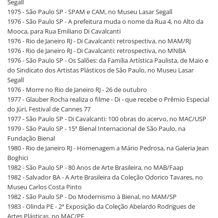
Segall
1975 - São Paulo SP - SPAM e CAM, no Museu Lasar Segall
1976 - São Paulo SP - A prefeitura muda o nome da Rua 4, no Alto da
Mooca, para Rua Emiliano Di Cavalcanti
1976 - Rio de Janeiro RJ - Di Cavalcanti: retrospectiva, no MAM/RJ
1976 - Rio de Janeiro RJ - Di Cavalcanti: retrospectiva, no MNBA
1976 - São Paulo SP - Os Salões: da Família Artística Paulista, de Maio e
do Sindicato dos Artistas Plásticos de São Paulo, no Museu Lasar
Segall
1976 - Morre no Rio de Janeiro RJ - 26 de outubro
1977 - Glauber Rocha realiza o filme - Di - que recebe o Prêmio Especial
do Júri, Festival de Cannes 77
1977 - São Paulo SP - Di Cavalcanti: 100 obras do acervo, no MAC/USP
1979 - São Paulo SP - 15ª Bienal Internacional de São Paulo, na
Fundação Bienal
1980 - Rio de Janeiro RJ - Homenagem a Mário Pedrosa, na Galeria Jean
Boghici
1982 - São Paulo SP - 80 Anos de Arte Brasileira, no MAB/Faap
1982 - Salvador BA - A Arte Brasileira da Coleção Odorico Tavares, no
Museu Carlos Costa Pinto
1982 - São Paulo SP - Do Modernismo à Bienal, no MAM/SP
1983 - Olinda PE - 2ª Exposição da Coleção Abelardo Rodrigues de
Artes Plásticas, no MAC/PE