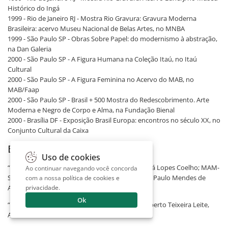
Histórico do Ingá
1999 - Rio de Janeiro RJ - Mostra Rio Gravura: Gravura Moderna
Brasileira: acervo Museu Nacional de Belas Artes, no MNBA
1999 - São Paulo SP - Obras Sobre Papel: do modernismo à abstração,
na Dan Galeria
2000 - São Paulo SP - A Figura Humana na Coleção Itaú, no Itaú
Cultural
2000 - São Paulo SP - A Figura Feminina no Acervo do MAB, no
MAB/Faap
2000 - São Paulo SP - Brasil + 500 Mostra do Redescobrimento. Arte
Moderna e Negro de Corpo e Alma, na Fundação Bienal
2000 - Brasília DF - Exposição Brasil Europa: encontros no século XX, no
Conjunto Cultural da Caixa
Bibliografia
Uso de cookies
“Retrospectiva Di Cavalcanti”; Coordenação: Diná Lopes Coelho; MAM-
Ao continuar navegando você concorda
SP, 1971. “Emiliano di Cavalcanti”; Luis Martins e Paulo Mendes de
com a nossa
política de cookies e
privacidade
.
Almeida, Aleksander B. Landau, São Paulo, 1976.
Ok
“Dicionário Crítico da Pintura no Brasil”; José Roberto Teixeira Leite,
Artlivre, São Paulo, 1988.