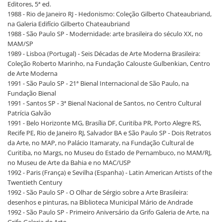
Editores, 5ª ed.
1988 - Rio de Janeiro RJ - Hedonismo: Coleção Gilberto Chateaubriand,
na Galeria Edifício Gilberto Chateaubriand
1988 - São Paulo SP - Modernidade: arte brasileira do século XX, no
MAM/SP
1989 - Lisboa (Portugal) - Seis Décadas de Arte Moderna Brasileira:
Coleção Roberto Marinho, na Fundação Calouste Gulbenkian, Centro
de Arte Moderna
1991 - São Paulo SP - 21ª Bienal Internacional de São Paulo, na
Fundação Bienal
1991 - Santos SP - 3ª Bienal Nacional de Santos, no Centro Cultural
Patrícia Galvão
1991 - Belo Horizonte MG, Brasília DF, Curitiba PR, Porto Alegre RS,
Recife PE, Rio de Janeiro RJ, Salvador BA e São Paulo SP - Dois Retratos
da Arte, no MAP, no Palácio Itamaraty, na Fundação Cultural de
Curitiba, no Margs, no Museu do Estado de Pernambuco, no MAM/RJ,
no Museu de Arte da Bahia e no MAC/USP
1992 - Paris (França) e Sevilha (Espanha) - Latin American Artists of the
Twentieth Century
1992 - São Paulo SP - O Olhar de Sérgio sobre a Arte Brasileira:
desenhos e pinturas, na Biblioteca Municipal Mário de Andrade
1992 - São Paulo SP - Primeiro Aniversário da Grifo Galeria de Arte, na