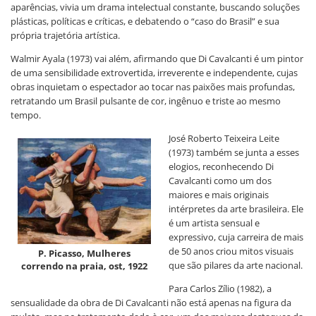
aparências, vivia um drama intelectual constante, buscando soluções
plásticas, políticas e críticas, e debatendo o “caso do Brasil” e sua
própria trajetória artística.
Walmir Ayala (1973) vai além, afirmando que Di Cavalcanti é um pintor
de uma sensibilidade extrovertida, irreverente e independente, cujas
obras inquietam o espectador ao tocar nas paixões mais profundas,
retratando um Brasil pulsante de cor, ingênuo e triste ao mesmo
tempo.
José Roberto Teixeira Leite
(1973) também se junta a esses
elogios, reconhecendo Di
Cavalcanti como um dos
maiores e mais originais
intérpretes da arte brasileira. Ele
é um artista sensual e
expressivo, cuja carreira de mais
de 50 anos criou mitos visuais
P. Picasso, Mulheres
que são pilares da arte nacional.
correndo na praia, ost, 1922
Para Carlos Zílio (1982), a
sensualidade da obra de Di Cavalcanti não está apenas na figura da