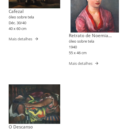
Cafezal
óleo sobre tela
Déc. 30/40
40 x 60 cm
Retrato de Noemia
Mais detalhes
Mourão
óleo sobre tela
1940
55 x 46 cm
Mais detalhes
O Descanso