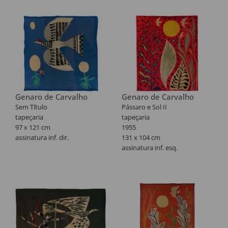
Genaro de Carvalho
Genaro de Carvalho
Sem Título
Pássaro e Sol II
tapeçaria
tapeçaria
97 x 121 cm
1955
assinatura inf. dir.
131 x 104 cm
assinatura inf. esq.
Reproduzido na Revista
Manchete (RJ), ano
1956\Edição 0241 , na pág. 32.
Participou da exposição
"Genaro - Traço, pincel e
trama", realizada no Museu
da Misericórdia em Salvador,