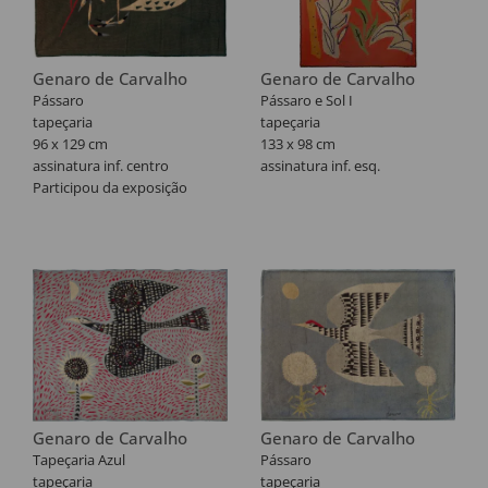
de 27 de setembro à 24 de
novembro de 2019.
Genaro de Carvalho
Genaro de Carvalho
Pássaro
Pássaro e Sol I
tapeçaria
tapeçaria
96 x 129 cm
133 x 98 cm
assinatura inf. centro
assinatura inf. esq.
Participou da exposição
"Genaro - Traço, pincel e
trama", realizada no Museu
da Misericórdia em Salvador,
de 27 de setembro à 24 de
novembro de 2019.
Genaro de Carvalho
Genaro de Carvalho
Tapeçaria Azul
Pássaro
tapeçaria
tapeçaria